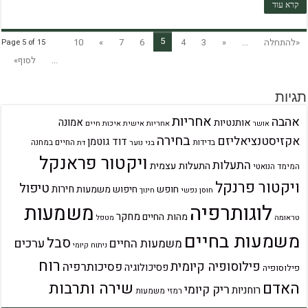
קרא עוד
5
«להתחלה
...
«
3
4
6
7
»
10
Page 5 of 15
...
לסוף»
תגיות
אחריות
אהבה
אמונה
אותנטיות
אחריות אישית
איכות חיים
אושר
בחירה
אקזיסטנציאליזם
דוד גוטמן
בדידות
בני נוער
החיים במחנה
דת
ויקטור פראנקל
התעלות
התעלות עצמית
המימד הנואטי
ויקטור פרנקל
טיפול
חירות
חופש
חיפוש משמעות
חוסן נפשי
חינוך
לוגותרפיה
משמעות
מחקר
מהות החיים
טראומה
מטפל
משמעות בחיים
סבל
ערכים
משמעות החיים
ניתוח קיומי
רוח
פילוסופיה קיומית
פסיכותרפיה
פסיכולוגיה
פילוסופיה
שירה ותרבות
האדם
ריק קיומי
רוחניות
רמזי משמעות