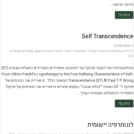
מייסד הגישה …
קרא עוד
Self Transcendence
15/04/2024
כלים שאלונים ורעיונות הפעלה
,
לוגותרפיה תיאור הגישה מקורות וישום
,
מאמרים באנגלית
0
מהלוגותרפיה של ויקטור פרנקל ועד לארבעה מאפיינים המגדירים התעלות עצמית (ST)
From Viktor Frankl’s Logotherapy to the Four Defining Characteristics of Self-
Transcendence (ST) © Paul T. P. Wong המאמר כולל: תיאוריית שני הגורמים של
פרנקל ל ST המונח "יכולת תגובה" במקום אחריות תיאוריית שני הגורמים של פרנקל
ומאפייני ההתעלות העצמית הצורך …
קרא עוד
לוגותרפיה יישומית