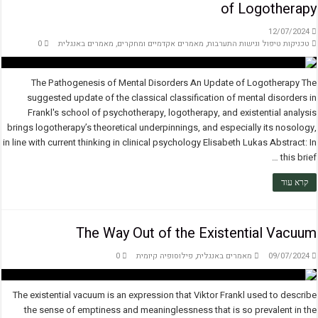
of Logotherapy
12/07/2024
טכניקות טיפול וגישות התערבות
,
מאמרים אקדמיים ומחקרים
,
מאמרים באנגלית
0
The Pathogenesis of Mental Disorders An Update of Logotherapy The
suggested update of the classical classification of mental disorders in
Frankl's school of psychotherapy, logotherapy, and existential analysis
brings logotherapy’s theoretical underpinnings, and especially its nosology,
in line with current thinking in clinical psychology Elisabeth Lukas Abstract: In
this brief …
קרא עוד
The Way Out of the Existential Vacuum
09/07/2024
מאמרים באנגלית
,
פילוסופיה קיומית
0
The existential vacuum is an expression that Viktor Frankl used to describe
the sense of emptiness and meaninglessness that is so prevalent in the