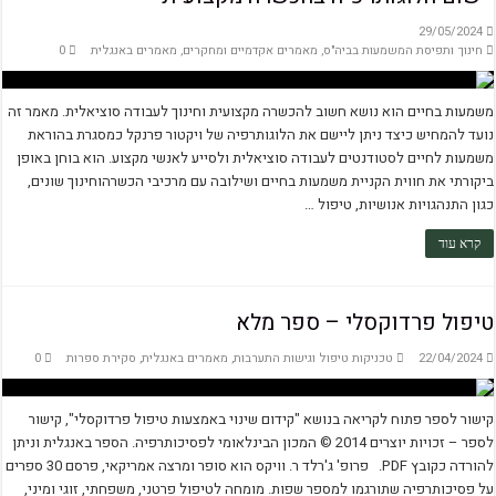
29/05/2024
חינוך ותפיסת המשמעות בביה"ס
,
מאמרים אקדמיים ומחקרים
,
מאמרים באנגלית
0
משמעות בחיים הוא נושא חשוב להכשרה מקצועית וחינוך לעבודה סוציאלית. מאמר זה
נועד להמחיש כיצד ניתן ליישם את הלוגותרפיה של ויקטור פרנקל כמסגרת בהוראת
משמעות לחיים לסטודנטים לעבודה סוציאלית ולסייע לאנשי מקצוע. הוא בוחן באופן
ביקורתי את חווית הקניית משמעות בחיים ושילובה עם מרכיבי הכשרהוחינוך שונים,
כגון התנהגויות אנושיות, טיפול …
קרא עוד
טיפול פרדוקסלי – ספר מלא
22/04/2024
טכניקות טיפול וגישות התערבות
,
מאמרים באנגלית
,
סקירת ספרות
0
קישור לספר פתוח לקריאה בנושא "קידום שינוי באמצעות טיפול פרדוקסלי", קישור
לספר – זכויות יוצרים 2014 © המכון הבינלאומי לפסיכותרפיה. הספר באנגלית וניתן
להורדה כקובץ PDF. פרופ' ג'רלד ר. וויקס הוא סופר ומרצה אמריקאי, פרסם 30 ספרים
על פסיכותרפיה שתורגמו למספר שפות. מומחה לטיפול פרטני, משפחתי, זוגי ומיני,