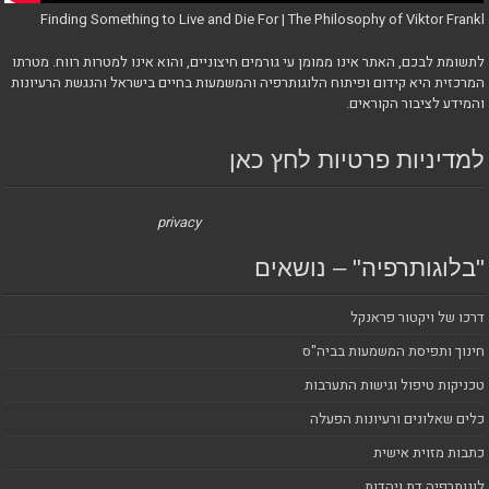
Finding Something to Live and Die For | The Philosophy of Viktor Frankl
לתשומת לבכם, האתר אינו ממומן עי גורמים חיצוניים, והוא אינו למטרות רווח. מטרתו
המרכזית היא קידום ופיתוח הלוגותרפיה והמשמעות בחיים בישראל והנגשת הרעיונות
והמידע לציבור הקוראים.
למדיניות פרטיות לחץ כאן
privacy
"בלוגותרפיה" – נושאים
דרכו של ויקטור פראנקל
חינוך ותפיסת המשמעות בביה"ס
טכניקות טיפול וגישות התערבות
כלים שאלונים ורעיונות הפעלה
כתבות מזוית אישית
לוגותרפיה דת ויהדות