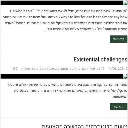
"מי שיש לו איזה למה שלמענו יחיה, יוכל לשאת כמעט כל איך" “He who has a
why? to live for can bear almost any how? הציטוט של פראנקל את ניטשה מהווה
את אחד היתדות המרכזיים בתפיסתו של פראנקל את משמעות החיים. בספרו “האדם
מחפש משמעות” עמ’ 97 פראנקל מצטט את אמירתו של …
קרא עוד
Existential challenges
11/06/2024
דרכו של ויקטור פראנקל
,
מאמרים באנגלית
,
פילוסופיה קיומית
0
מאמר ממוקד על נקודות המבט ביחס לאתגרים קיומיים על פי אירווין יאלום וויקטור
פרנקל, ועל הדימיון והשונה בתפיסתם את אתגרי החיים והדיכוטומיה בתפיסת
המשמעות
קרא עוד
יישום הלוגותרפיה בהכשרה מקצועית