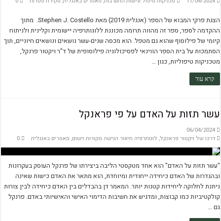
11/04/2024
טכניקות טיפול וגישות התערבות
,
מאמרים באנגלית
,
סקירת ספרות
0
הצגת פרקי המבוא של הספר (אנגלית 2019) מאת Stephen J. Costello. מתוך
ההקדמה לספר, ספר זה מהווה תרומה מכוננת ללוגותרפיה יישומית וקלינית ולניתוח
קיומי של פילוסוף שהוא גם מטפל. הוא מכסה שנים-עשר נושאים ונושאים חיוניים, תוך
הסתמכות על בית הספר הווינאי לפסיכולוגיה פילוסופית של ד"ר ויקטור פרנקל,
מטכניקות טיפוליות, כגון …
קרא עוד
עשר תזות על האדם על פי פראנקל
06/04/2024
דרכו של ויקטור פראנקל
,
לוגותרפיה תיאור הגישה מקורות וישום
,
מאמרים באנגלית
0
"עשר תזות על האדם" הוא אחד מטקסטי הליבה ביצירתו של פרנקל העוסק בעקרונות
ובהגדרות של האדם כיחידה ייחודית ומיוחדת, הוא מתאר את האדם כישות שאינה
ניתנת לחלוקה ליחידות קטנות יותר. המאמר דן בהבדלים בין האדם כיחידה לבין צורות
קולקטיביות כמו קבוצות, ומדגיש את חשיבות הדימוי האישי והאישיותי באדם. פרנקל
גם …