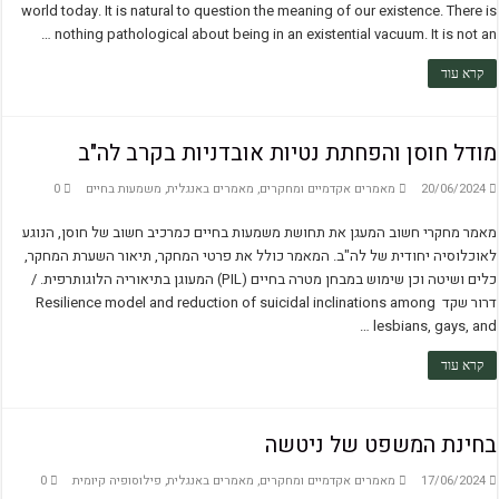
world today. It is natural to question the meaning of our existence. There is
nothing pathological about being in an existential vacuum. It is not an …
קרא עוד
מודל חוסן והפחתת נטיות אובדניות בקרב לה"ב
20/06/2024
מאמרים אקדמיים ומחקרים
,
מאמרים באנגלית
,
משמעות בחיים
0
מאמר מחקרי חשוב המעגן את תחושת משמעות בחיים כמרכיב חשוב של חוסן, הנוגע
לאוכלוסיה יחודית של לה"ב. המאמר כולל את פרטי המחקר, תיאור השערת המחקר,
כלים ושיטה וכן שימוש במבחן מטרה בחיים (PIL) המעוגן בתיאוריה הלוגותרפית. /
דרור שקד Resilience model and reduction of suicidal inclinations among
lesbians, gays, and …
קרא עוד
בחינת המשפט של ניטשה
17/06/2024
מאמרים אקדמיים ומחקרים
,
מאמרים באנגלית
,
פילוסופיה קיומית
0