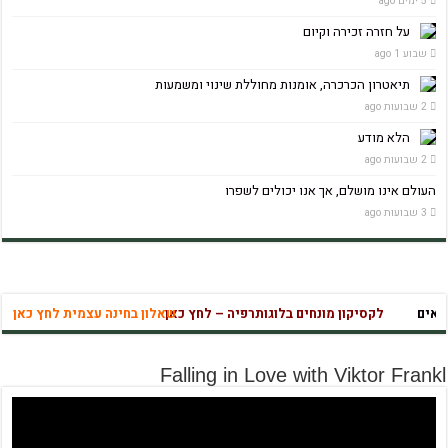
5 ימים ago
על חזרה זכירה וקיום
שבוע 1 ago
תיאטרון הכרכרה, אומנות מחוללת שינוי ומשמעות
2 שבועות ago
הלא מודע
2 שבועות ago
העולם אינו מושלם, אך אנו יכולים לשפרו
3 שבועות ago
אים
לקסיקון מונחים בלוגותרפיה – לחץ כאן
שאלון בחינה עצמית לחץ כאן
לק
מהי אהבה נו
Falling in Love with Viktor Frankl