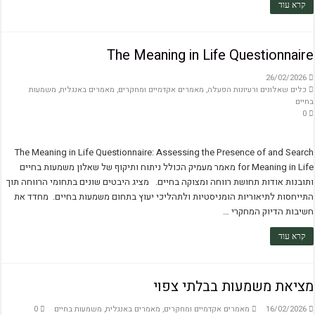
קרא עוד
The Meaning in Life Questionnaire
26/02/2026
כלים שאלונים ורעיונות הפעלה
,
מאמרים אקדמיים ומחקרים
,
מאמרים באנגלית
,
משמעות
בחיים
0
The Meaning in Life Questionnaire: Assessing the Presence of and Search
for Meaning in Life מאמר מעמיק הכולל ניתוח ותיקוף של שאלון משמעות בחיים
ותובנות אודות תחושת רווחה ומצוקה בחיים. מציג היבטים שונים בתחומי הרווחה תוך
התייחסות לתיאוריות הומניסטיות ולתהליכי יעוץ בתחום משמעות בחיים. מחדד את
חשיבות הדיוק המחקרי …
קרא עוד
מציאת משמעות בבלתי צפוי
16/02/2026
מאמרים אקדמיים ומחקרים
,
מאמרים באנגלית
,
משמעות בחיים
0