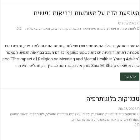
השפעת הדת על משמעות ובריאות נפשית
01/05/2026
לוגותרפיה דת ויהדות
,
לוגותרפיה תיאור הגישה מקורות וישום
,
מאמרים באנגלית
0
המאמר מתמקד בשלב התפתחותי שבו שאלות קיומיות הופכות למרכזיות, ומציע כיצד
מסגרות דתיות ורוחניות יכולות לשמש כעוגן או כגורם מעכב בבריאות הנפש. המאמר
"The Impact of Religion on Meaning and Mental Health in Young Adults" מאת
שרה מ. שארפ Sara M. Sharp בוחן את הקשר המורכב בין דת, תהליכי יצירת …
קרא עוד
טכניקות בלוגותרפיה
20/03/2026
טכניקות טיפול וגישות התערבות
,
כלים שאלונים ורעיונות הפעלה
,
לוגותרפיה תיאור הגישה
מקורות וישום
,
מאמרים באנגלית
,
משמעות בחיים
0