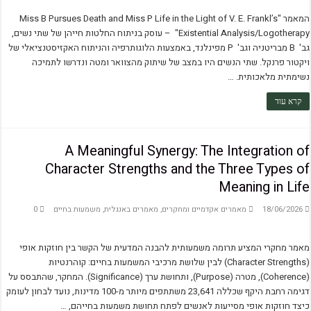
Logotheory and logotherapy
המאמר "Miss B Pursues Death and Miss P Life in the Light of V. E. Frankl’s
לפני שהאדם מחפש משמעות בחייו
Existential Analysis/Logotherapy" – עוסק בניתוח החלטות חייהן של שתי נשים,
על העקרונות הבסיסיים בפסיכולוגיות של אדלר ופרנקל
גב' B מבריטניה וגב' P מפינלנד, באמצעות הלוגותרפיה והניתוח האקזיסטנציאלי של
ויקטור פרנקל. שתי הנשים היו במצב של שיתוק מהצוואר ומטה ונדרשו לתמיכה
מלאו אסמינו משמעות
נשימתית מלאכותית. …
ייעוץ ממוקד משמעות – ד"ר פול וונג
קרא עוד
Life is a rollercoaster
Locus of Control and Purpose in Life
A Meaningful Synergy: The Integration of
השפעת הדת על משמעות ובריאות נפשית
Character Strengths and the Three Types of
לוגוסקופיה – כלים לשיח רב-ממדי בלוגותרפיה
Meaning in Life
על המשמר
18/06/2026
מאמרים אקדמיים ומחקרים
,
מאמרים באנגלית
,
משמעות בחיים
0
על אחריות ומנהיגות
מאמר מחקרי המציע תרומה משמעותית להבנה המדעית של הקשר בין חוזקות אופי
(Character Strengths) לבין שלושת מרכיבי המשמעות בחיים: קוהרנטיות
(Coherence), מטרה (Purpose), ותחושת ערך (Significance). המחקר, שהתבסס על
דגימה רחבת היקף שכללה 23,641 משתתפים מיותר מ-100 מדינות, נועד לבחון לעומק
כיצד חוזקות אופי מסייעות לאנשים לפתח תחושת משמעות בחייהם, …