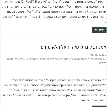
המאמר "טכניקות לוגותרפיה" מאת ד"ר פול וונג (Dr. Paul T. P. Wong) מהווה מדריך
יישומי שמקשר בין התיאוריה של ויקטור פראנקל לבין הפרקטיקה הטיפולית המודרנית.
על מה המאמר? (מאת צוות המערכת) המאמר מתמקד ב"איך" של מציאת משמעות
וריפוי. הוא סוקר את המצוקות הקיומיות של המאה ה-21, כגון "הריק הקיומי" (תחושת
…
קרא עוד
אמנות, לוגותרפיה והאל הלא מודע
08/03/2026
טכניקות טיפול וגישות התערבות
,
מאמרים אקדמיים ומחקרים
,
מאמרים באנגלית
,
פילוסופיה
קיומית
0
המאמר של לנץ מציע תובנה יישומית ומעמיקה על השימוש באמנות ככלי מרכזי
בלוגותרפיה, תוך הדגשת יכולתה לעקוף התנגדויות, לעורר מודעות קיומית ולחבר את
המטופל לפוטנציאל הרוחני שלו. המאמר מספק דוגמה קונקרטית לאופן שבו ניתן
לשלב כלים יצירתיים בטיפול, תוך שמירה על עקרונות הלוגותרפיה של פרנקל. הוא גם
מדגיש את החשיבות …