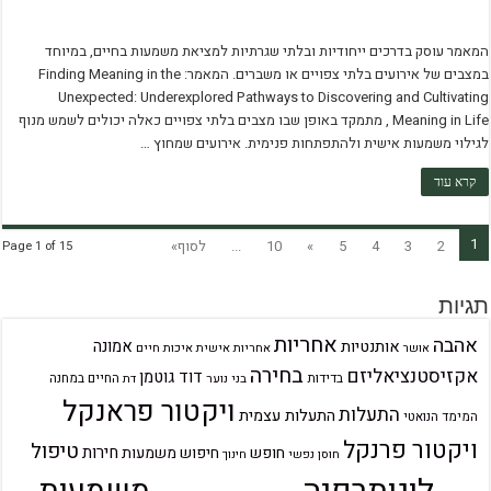
המאמר עוסק בדרכים ייחודיות ובלתי שגרתיות למציאת משמעות בחיים, במיוחד
במצבים של אירועים בלתי צפויים או משברים. המאמר: Finding Meaning in the
Unexpected: Underexplored Pathways to Discovering and Cultivating
Meaning in Life , מתמקד באופן שבו מצבים בלתי צפויים כאלה יכולים לשמש מנוף
לגילוי משמעות אישית ולהתפתחות פנימית. אירועים שמחוץ …
קרא עוד
1
2
3
4
5
»
10
...
לסוף»
Page 1 of 15
תגיות
אחריות
אהבה
אמונה
אותנטיות
אחריות אישית
איכות חיים
אושר
בחירה
אקזיסטנציאליזם
דוד גוטמן
בדידות
בני נוער
החיים במחנה
דת
ויקטור פראנקל
התעלות
התעלות עצמית
המימד הנואטי
ויקטור פרנקל
טיפול
חירות
חופש
חיפוש משמעות
חוסן נפשי
חינוך