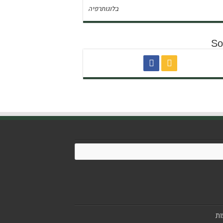
בלוגותרפיה
So
ת