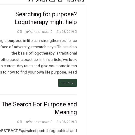
הלא מודע
Searching for purpose?
העולם אינו מושלם, אך אנו
Logotherapy might help
Miss B and Miss P
21/06/2019
מאמרים באנגלית
0
הקול הפנימי – מסע בעקב
g a purpose in life can strengthen resilience
pes of Meaning in Life
 face of adversity, research says. This is also
the basis of logotherapy, a traditional
heory and logotherapy
therapeutic practice. In this article, we look
לפני שהאדם מחפש משמעו
its current-day uses and give you some ideas
s to how to find your own life purpose. Read …
על העקרונות הבסיסיים בפ
קרא עוד
מלאו אסמינו משמעות
ייעוץ ממוקד משמעות – ד"ר
The Search For Purpose and
Life is a rollercoaster
Meaning
ol and Purpose in Life
21/06/2019
מאמרים באנגלית
0
השפעת הדת על משמעות ו
ABSTRACT Equivalent parts biographical and
לוגוסקופיה – כלים לשיח ר