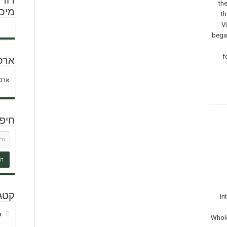
the
מיכל
th
Vi
began
f
ארכ
ארכי
חיפ
קטגו
Inter
ד
Whol