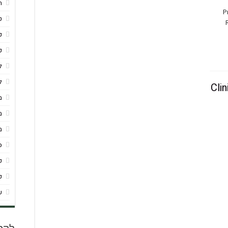
ח
P
ט
כ
כ
ל
ל
Cli
מ
מ
מ
ס
פ
פ
ש