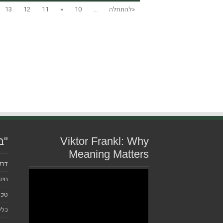
«להתחלה
...
10
«
11
12
13
Viktor Frankl: Why
"ב
Meaning Matters
דרכ
חינ
טכנ
כלי