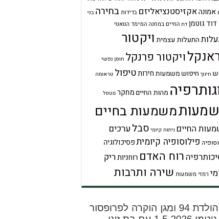
בחירה
אקזיסטנציאליזם
אמונה
בדידות
בני
דוד גוטמן
החיים במחנה
המימד הנואטי
דת
ויקטור
לות
התעלות עצמית
אנקל
ויקטור פרנקל
חוסן נפשי
טיפול
חירות
ש
חיפוש משמעות
טראומה
חינוך
גותרפיה
מחקר
מהות החיים
מטפל
מעות
משמעות בחיים
סבל
ערכים
עות החיים
ניתוח קיומי
פילוסופיה קיומית
פסיכולוגיה
סופיה
רוח האדם
ריק
כותרפיה
רוחניות
שירה ותרבות
מי
רמזי משמעות
יום הולדת 94 ומגן הוקרה לפרופסור