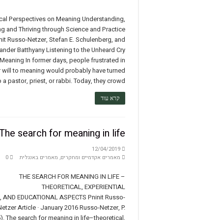
ical Perspectives on Meaning Understanding,
g and Thriving through Science and Practice
nit Russo-Netzer, Stefan E. Schulenberg, and
ander Batthyany Listening to the Unheard Cry
 Meaning In former days, people frustrated in
r will to meaning would probably have turned
o a pastor, priest, or rabbi. Today, they crowd …
קרא עוד
The search for meaning in life
12/04/2019
מאמרים אקדמיים ומחקרים
,
מאמרים באנגלית
0
THE SEARCH FOR MEANING IN LIFE –
THEORETICAL, EXPERIENTIAL
, AND EDUCATIONAL ASPECTS Pninit Russo-
Netzer Article · January 2016 Russo-Netzer, P.
). The search for meaning in life–theoretical,