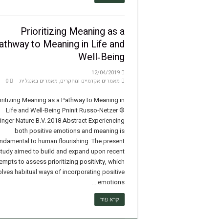
Prioritizing Meaning as a
athway to Meaning in Life and
Well‑Being
12/04/2019
מאמרים אקדמיים ומחקרים
,
מאמרים באנגלית
0
oritizing Meaning as a Pathway to Meaning in
Life and Well‑Being Pninit Russo‑Netzer ©
inger Nature B.V. 2018 Abstract Experiencing
both positive emotions and meaning is
ndamental to human flourishing. The present
tudy aimed to build and expand upon recent
empts to assess prioritizing positivity, which
olves habitual ways of incorporating positive
emotions …
קרא עוד