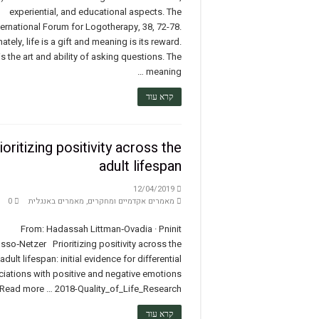
experiential, and educational aspects. The
ternational Forum for Logotherapy, 38, 72-78.
mately, life is a gift and meaning is its reward.
is the art and ability of asking questions. The
meaning …
קרא עוד
ioritizing positivity across the
adult lifespan
12/04/2019
מאמרים אקדמיים ומחקרים
,
מאמרים באנגלית
0
From: Hadassah Littman‑Ovadia · Pninit
sso‑Netzer Prioritizing positivity across the
adult lifespan: initial evidence for differential
iations with positive and negative emotions
Read more … 2018-Quality_of_Life_Research
קרא עוד