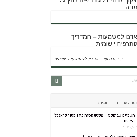
קון מונחים לוגותרפיה לחץ על
ונה
 אדם למשמעות – המדריך
ותרפיה יישומית
כריכת הספר - המדריך ללוגותרפיה יישומית
סם לאחרונה
תגיות
השמיים שבתוכנו – מפגש פסגה בין ויקטור פראנקל
 הילסום
25/12/20
שאלון עצמי בלוגותרפיה – רמה 1