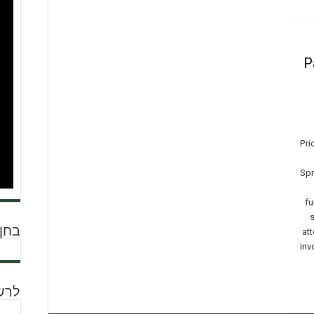
P
Pri
Spr
fu
s
בחן 
att
inv
לרש