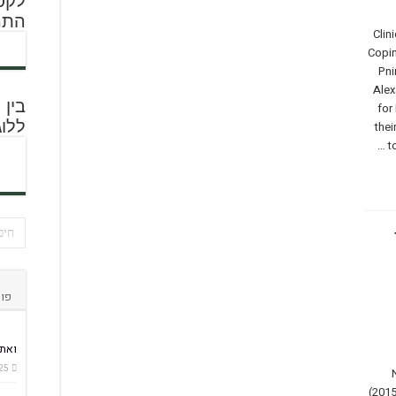
לקסי
התמ
Clin
Copin
Pni
Alex
בין
for
ללוג
thei
t
פור
ואתי
25
(2015