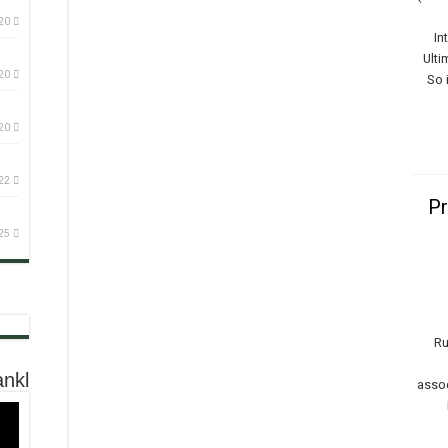
20
In
Ulti
20
So 
20
22
Pr
25
לחץ כאן – למאגר הציטוטים לפי נוש
שאלון בחינה עצמית ל
מהי אהבה נואטית? מהי משמעות עליונה? על מ
Ru
ankl
assoc