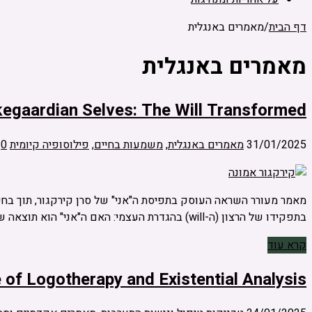
דף הבית
/
מאמרים באנגלית
מאמרים באנגלית
kegaardian Selves: The Will Transformed
31/01/2025
מאמרים באנגלית
,
משמעות בחיים
,
פילוסופיה קיומית
0
מאמר מעורר השראה העוסק בתפיסת ה"אני" של סרן קירקגור, תוך בחי
בתפקידו של הרצון (ה-will) בהגדרת העצמי: האם ה"אני" הוא תוצאה של רצון ושליטה, או שמא עליו לוותר על הרצון העצמאי כדי …
קרא עוד
e of Logotherapy and Existential Analysis