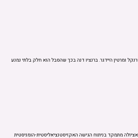
קל ומרטין היידגר. ברנציו דנה בכך שהסבל הוא חלק בלתי נמנע
Noogenic Neurosis and Self-Transcendence: The Existential-Humanistic" מאת אורליאנו פאציולה מתמקד בניתוח הגישה האקזיסטנציאליסטית-הומניסטית