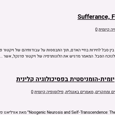
Sufferance,‏
ה קיומית
0
 סבל לחירות בחיי האדם, תוך התבססות על עבודותיהם של ויקטור פרנ
נוכח הסבל. המאמר מדגיש את הלוגותרפיה של ויקטור פרנקל, אשר …
יומית-הומניסטית בפסיכולוגיה קלינית
ם ומחקרים
,
מאמרים באנגלית
,
פילוסופיה קיומית
0
המאמר " Approach in Clinical Psychology