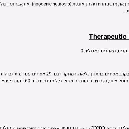
Therapeutic 
קרים
,
מאמרים באנגלית
0
קבוצת ביקורת. הטיפול כלל מפגשים בני 60 דקות פעמיים בשבוע …
בחירה
ליזם
התעלות
דוד גוטמן
בדידות
בני נוער
החיים במחנה
המימד הנואטי
דת