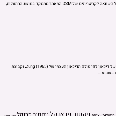
בפסיכותרפיה, תוך דגש על משמעות החיים והסימפטומים. המאמר בוחן את מושג הנוירוזה הנואוגנית (noogenic neurosis) ואת אבחונה, כולל השוואה לקריטריונים של DSM המאמר מתמקד במושג ההתעלות,
מאמר העוסק בהשפעות הטיפוליות של לוגותרפיה על תסמיני דיכאון בקרב אסירים במתקן כליאה. המחקר דגם 29 אסירים עם רמות גבוהות של דיכאון לפי סולם הדיכאון העצמי של Zung (1965), וקבוצת
ויקטור פראנקל
ויקטור פרנקל
התעלות עצמית
חוסן נפשי