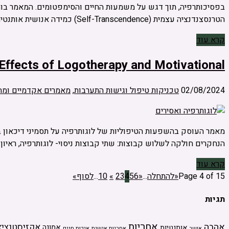
הטרנסצנדנציה עצמית (Self-Transcendence) כמידה אנושית אותנטית, …
קרא עוד
Effects of Logotherapy and Motivational
02/08/2024
טכניקות טיפול וגישות התערבות
,
מאמרים אקדמיים ומח
הנחקרים חולקה לשלוש קבוצות: שתי קבוצות ניסוי- לוגותרפיה, ראיון מוטיבציוני, ו
קרא עוד
Page 4 of 15
«להתחלה
...
«
6
5
4
3
2
»
10
...
לסוף»
תגיות
אחריות
אהבה
אקזיסטנציא
אמונה
אותנטיות
אחריות אישית
איכות חיים
אושר