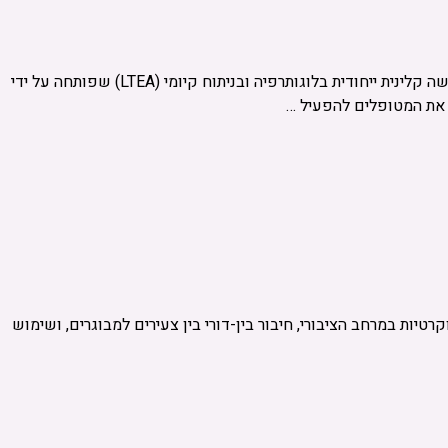
"הפעלה נואוגנית" – שיטת טיפול ייחודית לשינוי משמעותי בלוגותרפיה המאמר מציג את שיטת ההפעלה הנואוגנית (Noogenic Activation), גישה קלינית ייחודית בלוגותרפיה ובניתוח קיומי (LTEA) שפותחה על ידי
ת את המטופלים להפעיל …
ות במרחב הציבורי, חיבור בין-דורי בין צעירים למבוגרים, ושימוש