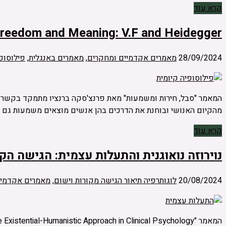
קרא עוד
 Freedom and Meaning: V.F and Heidegger
28/09/2024
מאמרים אקדמיים ומחקרים
,
מאמרים באנגלית
,
פילוסופי
המאמר "סבל, חירות ומשמעות" מאת פרנצ'סקה ברנציו מתמקד בקשר בין
מהקיום האנושי ובוחנת את הדרכים בהן אנשים מוצאים משמעות גם ל
קרא עוד
נוירוזה נואוגנית והתעלות עצמית: הגישה הק
20/08/2024
לוגותרפיה תיאור הגישה מקורות וישום
,
מאמרים אקדמיי