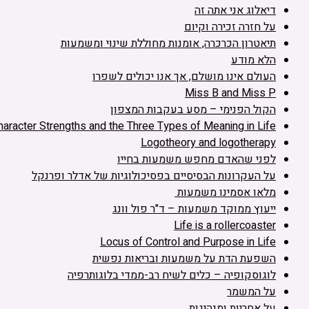
דיאלוג אני אתה זה
על חזרה זכירה וקיום
תיאטרון הכרכרה, אומנות מחוללת שינוי ומשמעות
הלא מודע
העולם אינו מושלם, אך אנו יכולים לשפרו
Miss B and Miss P
הקול הפנימי – מסע בעקבות המצפון
haracter Strengths and the Three Types of Meaning in Life
Logotheory and logotherapy
לפני שהאדם מחפש משמעות בחייו
על העקרונות הבסיסיים בפסיכולוגיות של אדלר ופרנקל
מלאו אסמינו משמעות
ייעוץ ממוקד משמעות – ד"ר פול וונג
Life is a rollercoaster
Locus of Control and Purpose in Life
השפעת הדת על משמעות ובריאות נפשית
לוגוסקופיה – כלים לשיח רב-ממדי בלוגותרפיה
על המשמר
על אחריות ומנהיגות