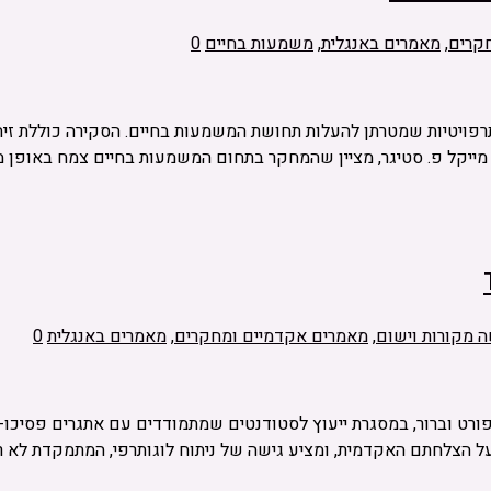
קרים
,
מאמרים באנגלית
,
משמעות בחיים
0
פויטיות שמטרתן להעלות תחושת המשמעות בחיים. הסקירה כוללת זיה
ייקל פ. סטיגר, מציין שהמחקר בתחום המשמעות בחיים צמח באופן 
ה מקורות וישום
,
מאמרים אקדמיים ומחקרים
,
מאמרים באנגלית
0
יתוח לוגותרפי (Logoanalysis) ומציג מודל מפורט וברור, במסגרת ייעוץ לסטודנטים שמתמודדי
קדמית, ומציע גישה של ניתוח לוגותרפי, המתמקדת לא רק בשיקום מאזן נפשי (s