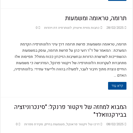
תרומה, טראומה ומשמעות
28/02/2025
כתבות מזוית אישית
,
לוגותרפיה דת ויהדות
0
תרומה, טראומה ומשמעות: פרשת תרומה דרך עיני הלוגותרפיה הקדמת
המערכת : המאמר של ד"ר רועי כהן על פרשת תרומה, עוסק במשמעות
ההשתייכות לשרשרת הדורות ובחשיבות הזיכרון ככוח מחולל. תפיסות אלו
מתחברות לעקרונות הלוגותרפיה של ויקטור פרנקל, המדגישה כי משמעות
החיים נוצרת מתוך חיבור לעבר, לפעולה בהווה ולייעוד עתידי. בלוגותרפיה,
האדם …
קרא עוד
המבוא למחזה של ויקטור פרנקל: "סינכרוניזציה
בבירקנוואלד"
08/02/2025
דרכו של ויקטור פראנקל
,
משמעות בחיים
,
סקירת ספרות
0