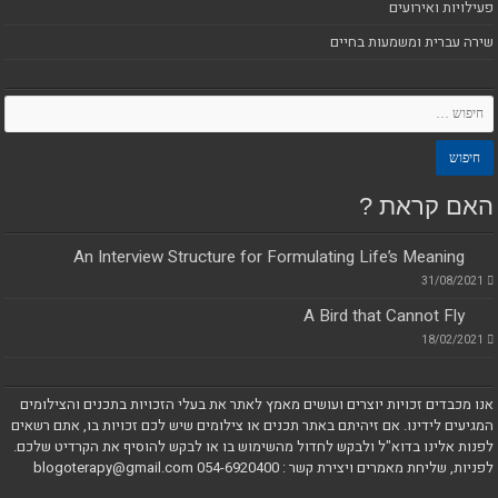
פעילויות ואירועים
שירה עברית ומשמעות בחיים
האם קראת ?
An Interview Structure for Formulating Life’s Meaning
31/08/2021
A Bird that Cannot Fly
18/02/2021
אנו מכבדים זכויות יוצרים ועושים מאמץ לאתר את בעלי הזכויות בתכנים והצילומים
המגיעים לידינו. אם זיהיתם באתר תכנים או צילומים שיש לכם זכויות בו, אתם רשאים
לפנות אלינו בדוא"ל ולבקש לחדול מהשימוש בו או לבקש להוסיף את הקרדיט שלכם.
לפניות, שליחת מאמרים ויצירת קשר : blogoterapy@gmail.com 054-6920400