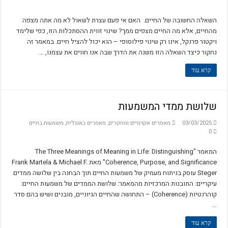
השאלה החשובה של החיים. האם אי פעם עצרת לשאול לא מה אתה מצפה
מהחיים, אלא מה החיים מצפים ממך? שינוי זווית ההסתכלות הזו, כפי שלימד
ויקטור פרנקל, אינו רק שינוי פילוסופי – הוא יכול להציל חיים. במאמר זה
נחקור כיצד השאלה הזו משנה את הדרך שבה אנו חווים את עצמנו, …
קרא עוד
שלושת ממדי המשמעות
03/03/2025
מאמרים אקדמיים ומחקרים
,
מאמרים באנגלית
,
משמעות בחיים
0
המאמר "The Three Meanings of Meaning in Life: Distinguishing
Coherence, Purpose, and Significance" מאת Frank Martela & Michael F.
Steger עוסק בניתוח מעמיק של משמעות החיים תוך הבחנה בין שלושה ממדים
עיקריים: התובנות המרכזיות מהמאמר: שלושת הממדים של משמעות החיים:
קוהרנטיות (Coherence) – התחושה שהחיים הגיוניים, מובנים ושיש בהם סדר
…
קרא עוד