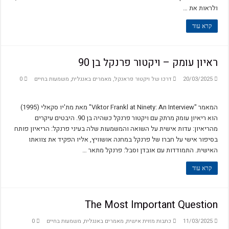
ולראות את …
קרא עוד
ראיון עומק – ויקטור פרנקל בן 90
20/03/2025
דרכו של ויקטור פראנקל
,
מאמרים באנגלית
,
משמעות בחיים
0
המאמר "Viktor Frankl at Ninety: An Interview" מאת מת'יו סקאלי (1995)
הוא ריאיון עומק מרתק עם ויקטור פרנקל כשהיה בן 90. היבטים עיקרים
מהריאיון: עדות אישית על השואה והמשמעות שלה בעיני פרנקל: הריאיון פותח
בסיפור אישי על חברו של פרנקל במחנה אושוויץ, אליו הפקיד את צוואתו
האישית. התמודדות עם אובדן וסבל: פרנקל מתאר …
קרא עוד
The Most Important Question
11/03/2025
כתבות מזוית אישית
,
מאמרים באנגלית
,
משמעות בחיים
0