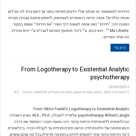
החירות למשמעות אז אנחנו אולי יודעים מאיפה באנו אך האם ברור לנו גם לאן
אנחנו הולכים? אותה יציאה היסטורית לעצמאות, לחופש מזמנת עבורנו חקירת
המונח הזה: "חירות".זאת אנסה לעשות דרך השיר "את חירותי" ששמו במקור
Ma Liberte "" . הוא נכתב ע"י ג'ורג' מוסטקי ותורגם לעברית ע"י יורם טהרלב .
זהו אחד השירים …
קרא עוד
From Logotherapy to Existential Analytic
psychotherapy
23/03/2025
לוגותרפיה תיאור הגישה מקורות וישום
,
מאמרים באנגלית
,
פילוסופיה קיומית
0
From Viktor Frankl’s Logotherapy to Existential Analytic
psychotherapy Alfried Längle אלפריד לאנגלה, M.D., Ph.D. נשיא האגודה
הבינלאומית ללוגותרפיה וניתוח קיומי. וינה מאמר חובה ! המספר את דרכה
והתבססותה של הלוגותרפיה כגישה פסיכותרפית עד לקבלת הכרה בינלאומית.
כיצד הניתוח קיומי עוזר לאנשים לחיות בהסכמה פנימית בכל מה שהם עושים,