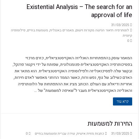
Existential Analysis – The search for an
approval of life
31/03/2025
לוגותרפיה תיאור הגישה מקורות וישום
,
מאמרים באנגלית
,
משמעות בחיים
,
פילוסופיה
קיומית
0
המאמר עוסק בהתפתחויות האנליזה האקזיסטנציאלית, כזרם מרכזי
בפסיכותרפיה האקזיסטנציאלית-פנומנולוגית, שפותח על ידי ויקטור פרנקל,
ובקשר שלה לפסיכואנליזה ולפילוסופיה האקזיסטנציאלית. הוא מתאר את
האדם כשילוב של גוף, נפש ורוח, כאשר הממד הרוחני מאפשר לאדם חירות,
אחריות ודיאלוג עם העולם. הכותב מציג את ההתפתחות של הלוגותרפיה
והאנליזה האקזיסטנציאלית מעבר ל"שאיפה למשמעות" של …
קרא עוד
החירות למשמעות
31/03/2025
כתבות מזוית אישית
,
שירה עברית ומשמעות בחיים
0