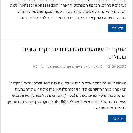
Logotheory and logotherapy
לערכים פנימיים. הקדמת המערכת: המאמר "Nietzsche on Freedom" מאת
לפני שהאדם מחפש משמעות בחייו
רוברט גואי מנתח את תפיסת החירות של ניטשה ומבקר פרשנויות רווחות
שמציגות אותה כעניין שרירותי, סובייקטיבי או כפריבילגיה של יחידים …
על העקרונות הבסיסיים בפסיכולוגיות של אדלר ופרנקל
קרא עוד
מלאו אסמינו משמעות
ייעוץ ממוקד משמעות – ד"ר פול וונג
מחקר – משמעות ומטרה בחיים בקרב הורים
Life is a rollercoaster
שכולים
Locus of Control and Purpose in Life
12/06/2025
מאמרים אקדמיים ומחקרים
,
משמעות בחיים
0
השפעת הדת על משמעות ובריאות נפשית
לוגוסקופיה – כלים לשיח רב-ממדי בלוגותרפיה
משמעות ומטרה בחיים אצל הורים ששכלו את בנם בעת שירותו הצבאי תקציר
על המשמר
המאמר : מאמר מחקר מאת ד"ר ויקטור פלוריאן בחן את תחושת המשמעות
והמטרה בחיים של הורים שכולים (N=52) אשר בנם נפל במהלך שירות צבאי
על אחריות ומנהיגות
פעיל, בהשוואה להורים שאינם שכולים (N=50). המחקר נערך בשתי נקודות זמן:
שנתיים ואחת עשרה …
קרא עוד