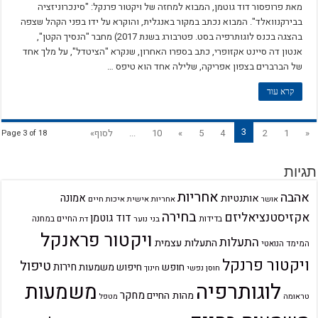
מאת פרופסור דוד גוטמן, המבוא למחזה של ויקטור פרנקל: "סינכרוניזציה
בבירקנוואלד". המבוא נכתב במקור באנגלית, והוקרא על ידו בפני הקהל שצפה
בהצגה בכנס לוגותרפיה בסט. פטרבורג בשנת 2017) מחבר "הנסיך הקטן",
אנטון דה סיינט אקזופרי, כתב בספרו האחרון, שנקרא "הציטדל", על מלך אחד
של הברברים בצפון אפריקה, שלילה אחד הוא טיפס …
קרא עוד
3
«
1
2
4
5
»
10
...
לסוף»
Page 3 of 18
תגיות
אחריות
אהבה
אמונה
אותנטיות
אחריות אישית
איכות חיים
אושר
בחירה
אקזיסטנציאליזם
דוד גוטמן
בדידות
בני נוער
החיים במחנה
דת
ויקטור פראנקל
התעלות
התעלות עצמית
המימד הנואטי
ויקטור פרנקל
טיפול
חירות
חופש
חיפוש משמעות
חוסן נפשי
חינוך
לוגותרפיה
משמעות
מחקר
מהות החיים
טראומה
מטפל