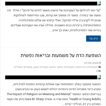
"קל יותר להילחם על העקרונות של מישהו מאשר לחיות על פיהם" / אדלר זהו
מאמר שני בסדרה מאמר זה ממשיך את קודמו, שבו התייחסתי למחלוקות
שהובילו לקרע בין אדלר ופרנקל, ואולי קיפחו את עולם הפסיכולוגיה
והפסיכותרפיה ביצירות רבות וחשובות. תחילה אציג את העקרונות שעליהם
בנויות שתי הפסיכולוגיות, ואחר כך אדון …
קרא עוד
השפעת הדת על משמעות ובריאות נפשית
01/05/2026
לוגותרפיה דת ויהדות
,
לוגותרפיה תיאור הגישה מקורות וישום
,
מאמרים באנגלית
0
המאמר מתמקד בשלב התפתחותי שבו שאלות קיומיות הופכות למרכזיות,
ומציע כיצד מסגרות דתיות ורוחניות יכולות לשמש כעוגן או כגורם מעכב
בבריאות הנפש. המאמר "The Impact of Religion on Meaning and Mental
Health in Young Adults" מאת שרה מ. שארפ Sara M. Sharp בוחן את הקשר
המורכב בין דת, תהליכי יצירת …