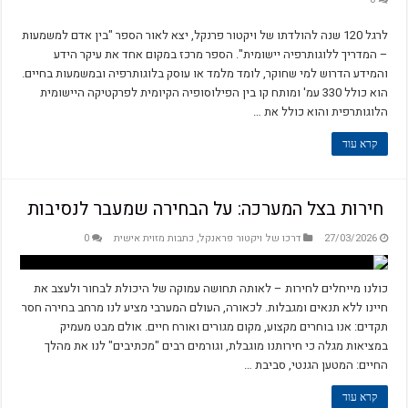
לרגל 120 שנה להולדתו של ויקטור פרנקל, יצא לאור הספר "בין אדם למשמעות
– המדריך ללוגותרפיה יישומית". הספר מרכז במקום אחד את עיקר הידע
והמידע הדרוש למי שחוקר, לומד מלמד או עוסק בלוגותרפיה ובמשמעות בחיים.
הוא כולל 330 עמ' ומותח קו בין הפילוסופיה הקיומית לפרקטיקה היישומית
הלוגותרפית והוא כולל את …
קרא עוד
‫ חירות בצל המערכה: על הבחירה שמעבר לנסיבות
27/03/2026
דרכו של ויקטור פראנקל
,
כתבות מזוית אישית
0
כולנו מייחלים לחירות – לאותה תחושה עמוקה של היכולת לבחור ולעצב את
חיינו ללא תנאים ומגבלות. לכאורה, העולם המערבי מציע לנו מרחב בחירה חסר
תקדים: אנו בוחרים מקצוע, מקום מגורים ואורח חיים. אולם מבט מעמיק
במציאות מגלה כי חירותנו מוגבלת, וגורמים רבים "מכתיבים" לנו את מהלך
החיים: המטען הגנטי, סביבת …
קרא עוד