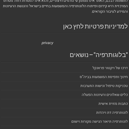
לתשומת לבכם, האתר אינו ממומן עי גורמים חיצוניים, והוא אינו למטרות רווח. מטרתו
המרכזית היא קידום ופיתוח הלוגותרפיה והמשמעות בחיים בישראל והנגשת הרעיונות
והמידע לציבור הקוראים.
למדיניות פרטיות לחץ כאן
privacy
"בלוגותרפיה" – נושאים
דרכו של ויקטור פראנקל
חינוך ותפיסת המשמעות בביה"ס
טכניקות טיפול וגישות התערבות
כלים שאלונים ורעיונות הפעלה
כתבות מזוית אישית
לוגותרפיה דת ויהדות
לוגותרפיה תיאור הגישה מקורות וישום