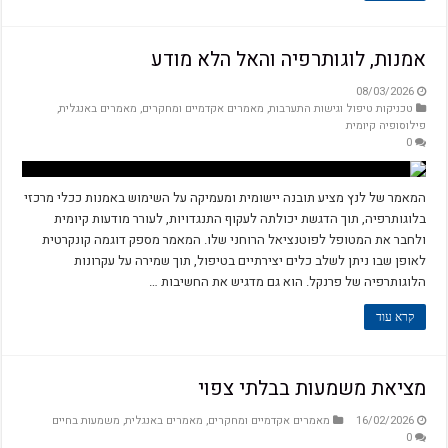
אמנות, לוגותרפיה והאל הלא מודע
08/03/2026
טכניקות טיפול וגישות התערבות
,
מאמרים אקדמיים ומחקרים
,
מאמרים באנגלית
,
פילוסופיה קיומית
0
המאמר של לנץ מציע תובנה יישומית ומעמיקה על השימוש באמנות ככלי מרכזי
בלוגותרפיה, תוך הדגשת יכולתה לעקוף התנגדויות, לעורר מודעות קיומית
ולחבר את המטופל לפוטנציאל הרוחני שלו. המאמר מספק דוגמה קונקרטית
לאופן שבו ניתן לשלב כלים יצירתיים בטיפול, תוך שמירה על עקרונות
הלוגותרפיה של פרנקל. הוא גם מדגיש את החשיבות …
קרא עוד
מציאת משמעות בבלתי צפוי
16/02/2026
מאמרים אקדמיים ומחקרים
,
מאמרים באנגלית
,
משמעות בחיים
0