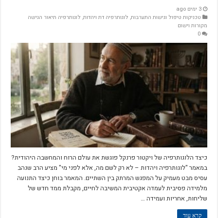
3 ימים ago
טכניקות טיפול וגישות התערבות
,
לוגותרפיה דת ויהדות
,
לוגותרפיה תיאור הגישה
מקורות וישום
0
כיצד הלוגותרפיה של ויקטור פרנקל פוגשת את עולם הרוח והמחשבה היהודית?
במאמר "לוגותרפיה ויהדות – לא רק לשם מה, אלא לפני מי" מציע הרב שנהב
עסיס מבט מעמיק על המפגש המרתק בין השתיים. המאמר בוחן כיצד התנועה
מלמידה פסיבית לעמדה אקטיבית המשיבה לחיים, מקבלת ממד חדש של
שליחות, אחריות ועמידה …
קרא עוד