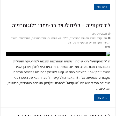
קרא עוד
לוגוסקופיה – כלים לשיח רב-ממדי בלוגותרפיה
24/04/2026
טכניקות טיפול וגישות התערבות
,
כלים שאלונים ורעיונות הפעלה
,
לוגותרפיה תיאור
הגישה מקורות וישום
,
סקירת ספרות
0
ה "לוגוסקופיה" היא שיטה יישומית המתרגמת תובנות לפרקטיקה ופעולות
באמצעות התבוננות רב-ממדית. מטרתה המרכזית היא לחלץ את בן השיח
ממצבי "תקיעות" וממצבים בהם יש קושי להבחין בבהירות בתמונה הרחבה
שקשורה ומשפיעה עליו. (המאמר כולל קישור לתוכן המלא של הספר) כלי
העבודה מרכזי הוא סט "משקפות" להתבוננות(כגון משקפת העובדות, הרגשות,
הערכים, …
קרא עוד