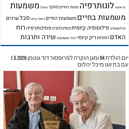
לוגותרפיה
משמעות
מחקר
מהות החיים
טראומה
מטפל
משמעות בחיים
סבל
ערכים
משמעות החיים
ניתוח קיומי
רוח
פילוסופיה קיומית
פסיכותרפיה
פסיכולוגיה
פילוסופיה
שירה ותרבות
האדם
ריק קיומי
רוחניות
רמזי משמעות
יום הולדת 94 ומגן הוקרה לפרופסור דוד גוטמן 1.5.2026
עם בת זוגו מיכל יהלום