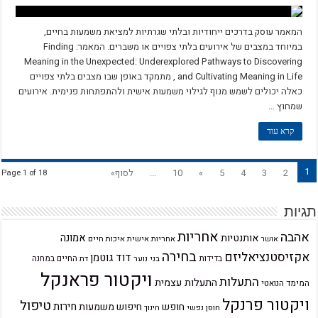
המאמר עוסק בדרכים ייחודיות ובלתי שגרתיות למציאת משמעות בחיים,
במיוחד במצבים של אירועים בלתי צפויים או משברים. המאמר: Finding
Meaning in the Unexpected: Underexplored Pathways to Discovering
and Cultivating Meaning in Life , מתמקד באופן שבו מצבים בלתי צפויים
כאלה יכולים לשמש מנוף לגילוי משמעות אישית ולהתפתחות פנימית. אירועים
שמחוץ …
קרא עוד
1
2
3
4
5
»
10
...
לסוף»
Page 1 of 18
תגיות
אחריות
אהבה
אמונה
אותנטיות
אחריות אישית
איכות חיים
אושר
בחירה
אקזיסטנציאליזם
דוד גוטמן
בדידות
בני נוער
החיים במחנה
דת
ויקטור פראנקל
התעלות
התעלות עצמית
המימד הנואטי
ויקטור פרנקל
טיפול
חירות
חופש
חיפוש משמעות
חוסן נפשי
חינוך