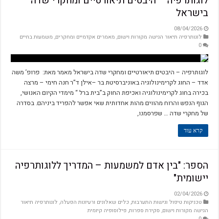
לוגותרפיה – היבטים תיאורטיים ומחקרי שדה
בישראל
08/04/2026
לוגותרפיה תיאור הגישה מקורות וישום
,
מאמרים אקדמיים ומחקרים
,
משמעות בחיים
0
לוגותרפיה – היבטים תיאורטיים ומחקרי שדה בישראל מאמר מאת: פרופ’ משה
אדד – החוג לקרימינולוגיה באוניברסיטת בר –אילן ד”ר חנה חימי – מרצה
בכירה בחוג לקרימינולוגיה ואכיפת החוק ב”בית ברל “ מימדי הקיום האנושי,
הגוף הנפש והרוח מהווים מהות אחדותית שאי אפשר להפריד ביניהם. ‫בסדרה
של מחקרי שדה ‪ ,שפרסמנו …
קרא עוד
הספר: "בין אדם למשמעות – המדריך ללוגותרפיה
יישומית"
02/04/2026
טכניקות טיפול וגישות התערבות
,
כלים שאלונים ורעיונות הפעלה
,
לוגותרפיה תיאור
הגישה מקורות וישום
,
סקירת ספרות
,
פילוסופיה קיומית
0