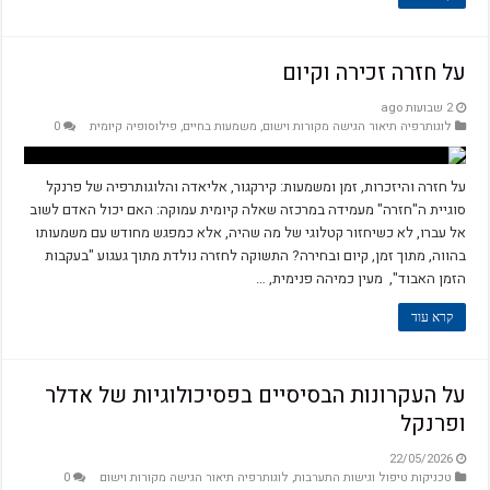
על חזרה זכירה וקיום
2 שבועות ago
לוגותרפיה תיאור הגישה מקורות וישום
,
משמעות בחיים
,
פילוסופיה קיומית
0
על חזרה והיזכרות, זמן ומשמעות: קירקגור, אליאדה והלוגותרפיה של פרנקל
סוגיית ה"חזרה" מעמידה במרכזה שאלה קיומית עמוקה: האם יכול האדם לשוב
אל עברו, לא כשיחזור קטלוגי של מה שהיה, אלא כמפגש מחודש עם משמעותו
בהווה, מתוך זמן, קיום ובחירה? התשוקה לחזרה נולדת מתוך געגוע "בעקבות
הזמן האבוד", מעין כמיהה פנימית, …
קרא עוד
על העקרונות הבסיסיים בפסיכולוגיות של אדלר
ופרנקל
22/05/2026
טכניקות טיפול וגישות התערבות
,
לוגותרפיה תיאור הגישה מקורות וישום
0