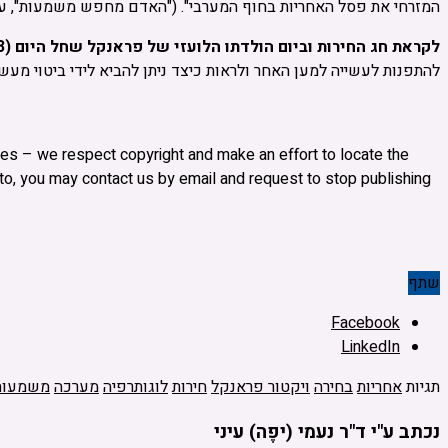
המזרחי את פסל האחריות בחוף המערבי"
. ("האדם מחפש משמעות", עמ' 210). בכך ביקש להדגיש כי אדם חופשי באמת הוא זה שלוקח אחריות על חייו ועל האופן שבו הוא מ
לקראת חג החירות וביום הולדתו הלועזי של פראנקל שחל היום (26.3), כשחירותנו הלאומית והאישית עומדת למבחן, אאחל לכולנו לקחת אחריות.
להתפנות לעשייה למען האחר ולראות כיצד ניתן להביא לידי ביטוי מעשי
 sites – we respect copyright and make an effort to locate the
s to, you may contact us by email and request to stop publishing
שתף
Facebook
LinkedIn
תגיות
אחריות
בחירה
ויקטור פראנקל
חירות
לוגותרפיה
מערכה
משמעות
נכתב ע"י ד"ר נעמי (יפֶה) עיני