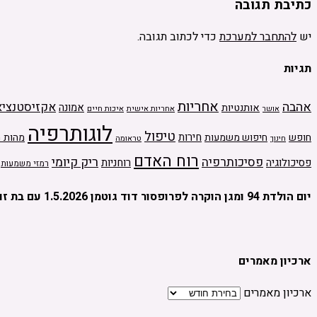
כתיבת תגובה
יש
להתחבר למערכת
כדי לכתוב תגובה.
תגיות
אחריות
אהבה
אקזיסטנציא
אמונה
אותנטיות
אחריות אישית
איכות חיים
אושר
לוגותרפיה
טיפול
חירות
חופש
חיפוש משמעות
מהות ה
טראומה
חינוך
רוח האדם
ריק קיומי
פסיכותרפיה
פסיכולוגיה
רוחניות
רמזי משמעות
יום הולדת 94 ומגן הוקרה לפרופסור דוד גוטמן 1.5.2026 עם בת זוגו מיכל יהלום
ארכיון מאמרים
ארכיון מאמרים