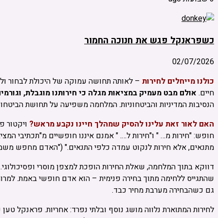
כשפראנקל פגש את חנוכה החמור
02/07/2026
כולנו מייחלים לחירות
– לאותה תחושה עמוקה של היכולת לבחור ולעצ
חיים.
אולם מבט מעמיק במציאות מגלה כי חירותנו מוגבלת, וגורמים
הנסיבות המדיניות והביטחוניות. המלחמה משפיעה על תחושת הביטחון
האם לאור זאת עלינו להסיק שמהלך חיינו נקבע מראש?
ויקטור פר
חופש: "חירות מ… " ו"חירות ל…. " אמנם איננו חופשיים מ"תכתיבי המציא
מתנאים, אלא חירות לנקוט עמדה כלפי התנאים." ("האדם מחפש משמעות", 
דווקא בתוך המלחמה, שאלת החירות הופכת למצפן מוסרי ופסיכולוגי.
שהתגייס ללחימה מתוך בחירה פנימית – הוא אדם חופשי באמת. למרות כ
גם כשהבחירה מערבת מחיר כבד.
לחירות המתוארת נלווה מושג נוסף ובלתי נפרד: אחריות. פראנקל טען 