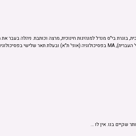
נוכית, בוגרת בי"ס מנדל למנהיגות חינוכית, מרצה וכותבת. ניהלה בעבר 
הפסיכולוגיים בישראל. בעלת BA בפסיכולוגיה ובמחשבת ישראל (אוני' העברית), MA בפסיכולוגי
 שקיים בנו. אין לו …