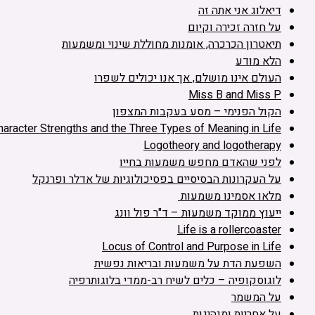
דיאלוג אני אתה זה
על חזרה זכירה וקיום
תיאטרון הכרכרה, אומנות מחוללת שינוי ומשמעות
הלא מודע
העולם אינו מושלם, אך אנו יכולים לשפרו
Miss B and Miss P
הקול הפנימי – מסע בעקבות המצפון
haracter Strengths and the Three Types of Meaning in Life
Logotheory and logotherapy
לפני שהאדם מחפש משמעות בחייו
על העקרונות הבסיסיים בפסיכולוגיות של אדלר ופרנקל
מלאו אסמינו משמעות
ייעוץ ממוקד משמעות – ד"ר פול וונג
Life is a rollercoaster
Locus of Control and Purpose in Life
השפעת הדת על משמעות ובריאות נפשית
לוגוסקופיה – כלים לשיח רב-ממדי בלוגותרפיה
על המשמר
על אחריות ומנהיגות