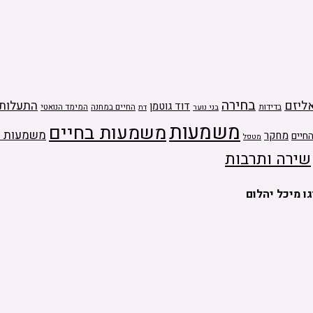
בחירה
ליזם
התעלות
דוד גוטמן
בדידות
בני נוער
החיים במחנה
המימד הנואטי
דת
משמעות
משמעות בחיים
משמעות ה
מחקר
חיים
מטפל
שירה ותרבות