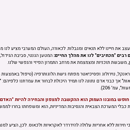
ב את חיינו ללא תנאים ומגבלות. לכאורה, העולם המערבי מציע לנו מר
 רבים "מכתיבים" לנו את מהלך החיים:
המטען הגנטי, סביבת הגידול, 
, משבשת תוכניות ומצמצמת את מרחב התמרון הפיזי והנפשי שלנו.
אנקל, נוירולוג ופסיכיאטר מפתח גישת הלוגותרפיה (טיפול באמצעות מ
ות" אך כבני אדם נתונה לנו תמיד היכולת לבחור את עמדתנו כלפיהם: "וד
עמ' 206).
חופש במובנו העמוק הוא ההקשבה למצפון והבחירה להיות "האדם ה
בלי המערכת הצבאית והנסיבות המדיניות, הוא ומשפחתו בחרו לממש ערכ
כי חירות ללא אחריות עלולה להידרדר לאקראיות ולכאוס.
לכן, הציע למנ