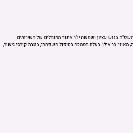
את השפ"ח בגוש עציון ושמשה יו"ר איגוד המנהלים של השירותים
ה (אוני' ת"א) ובעלת תאר שלישי בפסיכולוגיה, מאוני' בר אילן. בעלת הסמכה בטיפול משפחתי, בוגרת קורסי גישור,