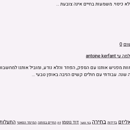
א כיסוי. משמעות בחיים אינה צובעת …
שום
0
ת מפגיש אותנו עם הספק, הפחד והלא נודע, ומוביל אותנו למחשבות על
שנה. עבודתי עם חולים קשים הניבה באופן טבעי …
בחירה
ליזם
התעלות
דוד גוטמן
בדידות
בני נוער
החיים במחנה
המימד הנואטי
דת