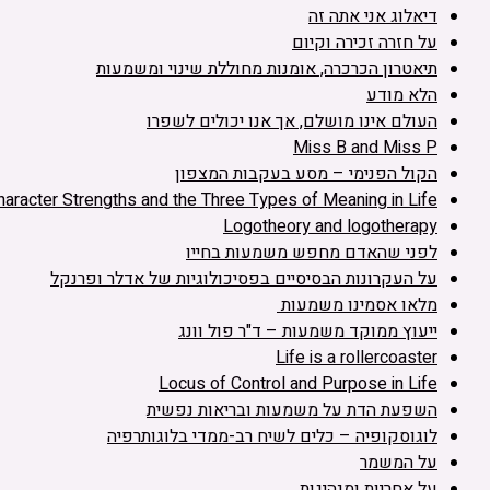
דיאלוג אני אתה זה
על חזרה זכירה וקיום
תיאטרון הכרכרה, אומנות מחוללת שינוי ומשמעות
הלא מודע
העולם אינו מושלם, אך אנו יכולים לשפרו
Miss B and Miss P
הקול הפנימי – מסע בעקבות המצפון
haracter Strengths and the Three Types of Meaning in Life
Logotheory and logotherapy
לפני שהאדם מחפש משמעות בחייו
על העקרונות הבסיסיים בפסיכולוגיות של אדלר ופרנקל
מלאו אסמינו משמעות
ייעוץ ממוקד משמעות – ד"ר פול וונג
Life is a rollercoaster
Locus of Control and Purpose in Life
השפעת הדת על משמעות ובריאות נפשית
לוגוסקופיה – כלים לשיח רב-ממדי בלוגותרפיה
על המשמר
על אחריות ומנהיגות