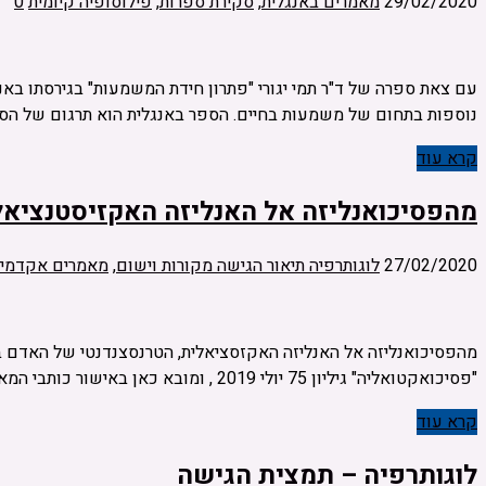
29/02/2020
מאמרים באנגלית
,
סקירת ספרות
,
פילוסופיה קיומית
0
נוספות בתחום של משמעות בחיים. הספר באנגלית הוא תרגום של הס
קרא עוד
מהפסיכואנליזה אל האנליזה האקזיסטנציאל
27/02/2020
לוגותרפיה תיאור הגישה מקורות וישום
,
מאמרים אקדמיי
מהפסיכואנליזה אל האנליזה האקזסציאלית, הטרנסצנדנטי של האדם ברא
"פסיכואקטואליה" גיליון 75 יולי 2019 , ומובא כאן באישור כותבי המאמר לקריאת המאמר – לחץ כאן (קובץ PDF) תמונת הפוסט לקוחה מעמוד השער של …
קרא עוד
לוגותרפיה – תמצית הגישה