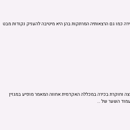
– Unraveling Life’s Riddle הכתיבה של ד"ר תמי יגורי קולחת ובהירה כמו גם הרצאותיה המרתקות בהן היא מיטיבה להעניק נקודות מבט
רצה וחוקרת בכירה במכללה האקדמית אחווה המאמר מופיע במגזין