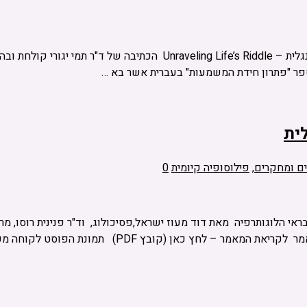
עם צאת ספרה של ד"ר תמי יגורי "פתרון חידת המשמעות" בגירסתו באנגלית 
פר "פתרון חידת המשמעות" בעברית אשר בא …
ית
ם ומחקרים
,
פילוסופיה קיומית
0
י הלוגותרפיה מאת דוד מעוז ישראל,פסיכולוג, וד"ר פנינית רוסו, מ