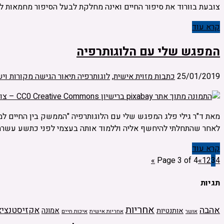
צובעת בוורוד את סיפור החיים ואינה מחלקת לבעל הסיפור מחמאות לל
קרא עוד
המפגש שלי עם הלוגותרפיה
25/01/2019
כתבות מזוית אישית
,
לוגותרפיה תיאור הגישה מקורות וי
מאת ד"ר גילי פלג המפגש שלי עם הלוגותרפיה "הממשק בין החיים למוו
לאחר שהתחלתי להיחשף אליה וללמוד אותה בעצמי לפני כתשע עשרה 
קרא עוד
»
Page 3 of 4
«
1
2
3
4
תגיות
אחריות
אהבה
אקזיסטנציא
אמונה
אותנטיות
אחריות אישית
איכות חיים
אושר