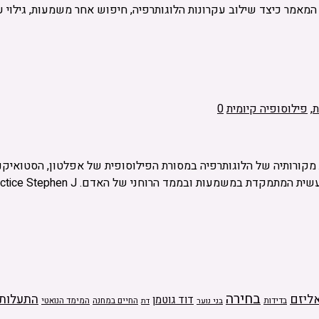
 המאמר כיצד שילוב עקרונות הלוגותרפיה, חיפוש אחר משמעות, גילוי ע
ת
,
פילוסופיה קיומית
0
ורותיה של הלוגותרפיה במסורת הפילוסופית של אפלטון, הסטואיקנים 
 הרוחני של האדם. Logotherapy as Philosophical Practice Stephen J. …
בחירה
ליזם
התעלות
דוד גוטמן
בדידות
בני נוער
החיים במחנה
המימד הנואטי
דת