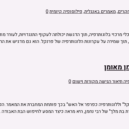
קרים
,
מאמרים באנגלית
,
פילוסופיה קיומית
0
 מרכזי בלוגותרפיה, תוך הדגשת יכולתה לעקוף התנגדויות, לעורר מו
 תוך שמירה על עקרונות הלוגותרפיה של פרנקל. הוא גם מדגיש את הח
ן מאומן
יה תיאור הגישה מקורות וישום
0
נקל" וללוגותרפיה כפרפר אל האש" בכך פותחת המחברת את המאמר. הק
בדת בת מלך" של רבי נחמן, היא מראה כיצד המסע לחיפוש הבת האבודה 