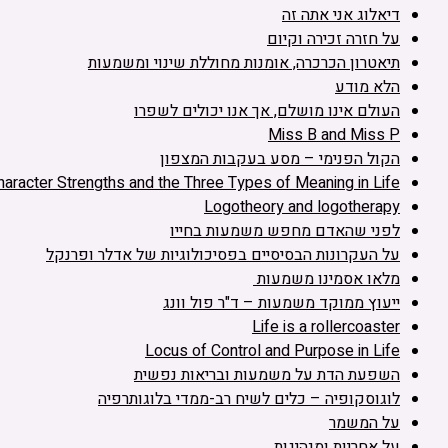
דיאלוג אני אתה זה
על חזרה זכירה וקיום
תיאטרון הכרכרה, אומנות מחוללת שינוי ומשמעות
הלא מודע
העולם אינו מושלם, אך אנו יכולים לשפרו
Miss B and Miss P
הקול הפנימי – מסע בעקבות המצפון
haracter Strengths and the Three Types of Meaning in Life
Logotheory and logotherapy
לפני שהאדם מחפש משמעות בחייו
על העקרונות הבסיסיים בפסיכולוגיות של אדלר ופרנקל
מלאו אסמינו משמעות
ייעוץ ממוקד משמעות – ד"ר פול וונג
Life is a rollercoaster
Locus of Control and Purpose in Life
השפעת הדת על משמעות ובריאות נפשית
לוגוסקופיה – כלים לשיח רב-ממדי בלוגותרפיה
על המשמר
על אחריות ומנהיגות