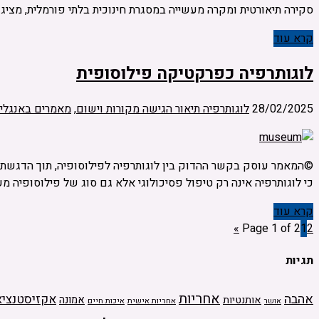
סקירה תיאורטית ומקרה מעשייה במסגרת חינוכית בלתי פורמלית, מציג
קרא עוד
לוגותרפיה כפרקטיקה פילוסופית
28/02/2025
לוגותרפיה תיאור הגישה מקורות וישום
,
מאמרים באנגלי
©המאמר עוסק בקשר ההדוק בין לוגותרפיה לפילוסופיה, תוך הדגשת מק
כי לוגותרפיה אינה רק טיפול פסיכולוגי אלא גם סוג של פילוסופיה מעשית המתמקדת במשמעות ובממד
קרא עוד
»
Page 1 of 2
1
2
תגיות
אחריות
אהבה
אקזיסטנציא
אמונה
אותנטיות
אחריות אישית
איכות חיים
אושר