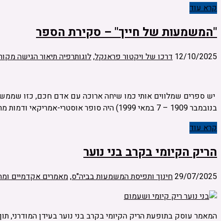
קרא עוד
"המשמעות של חייך" – סקירת הספר
12/10/2025
דרכו של ויקטור פראנקל
,
לוגותרפיה תיאור הגישה מקור
בנובמבר 1909 – 7 במאי 1999) היה סופר אוסטרי-אמריקאי ודמות מרכזית בהפצת הלוגותרפיה ברחבי העולם, ובפרט …
קרא עוד
הריק הקיומי בקרב בני נוער
29/07/2025
חינוך ותפיסת המשמעות בביה"ס
,
מאמרים אקדמיים ומח
המאמר עוסק בתופעת הריק הקיומי בקרב בני נוער בעידן המודרני, תו