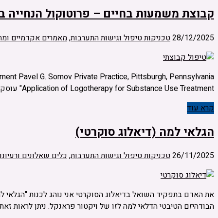
קבוצת משמעות בחיים – פרוטוקול הנחייה ב
28/12/2025
טכניקות טיפול וגישות התערבות
,
מאמרים אקדמיים ומח
Application of Logotherapy for Substance Use Treatment" עוסק ביישום קבוצתי של לוגותרפיה (הגישה של ויקטור פראנקל) לטיפול בהתמכרויות. הוא מציג את הרציונל לשילוב לוגותרפיה בקבוצות …
קרא עוד
הגלאי למה (דיאלוג סוקרטי)
26/11/2025
טכניקות טיפול וגישות התערבות
,
כלים שאלונים ורעיונ
את האדם בתפקיד השואל בדיאלוג הסוקרטי אני נוהג לכנות "הגלאי למ
הבודהיזם הטיבטי הדלאי למה לזו של ויקטור פראנקל. ניתן לראות זאת