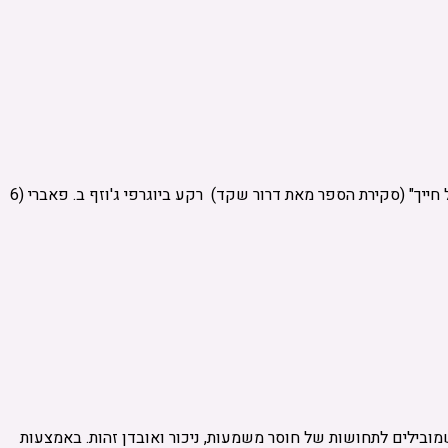
יש ספרים שמלווים אותי כמו שיחה ארוכה עם אדם חכם, כזו שממשיכה להדהד גם אחרי שנסתיימה. אחד הספרים הללו הוא "המשמעות של חייך" (סקירת הספר מאת דרור שקד) רקע ביוגרפי ג'וזף ב. פאברי (6
מובילים לתחושות של חוסר משמעות, ניכור ואובדן זהות. באמצעות