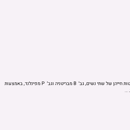
המאמר "Miss B Pursues Death and Miss P Life in the Light of V. E. Frankl’s Existential Analysis/Logotherapy" – עוסק בניתוח החלטות חייהן של שתי נשים, גב' B מבריטניה וגב' P מפינלנד, באמצעות
 …