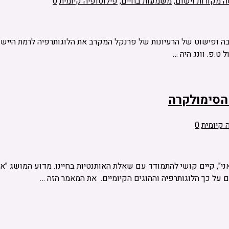
ה מקורות וישום
,
משמעות בחיים
,
פילוסופיה קיומית
0
Paul T. P.  , תמיד מצאתי בהם הרחבה ופישוט של הרעיונות של פרנקל המקרב את הלוגו
ט.פ. וונג היה …
 הסימולקרה
 קיומית
0
ני", קיים קושי להתמודד עם שאלת האותנטיות בחיינו. מדוע המושג "א
 על כך הלוגותרפיה וההוגים הקיומיים. את המאמר הזה …