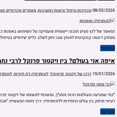
08/03/2026
טכניקות טיפול וגישות התערבות
,
מאמרים אקדמיים ומח
המאמר של לנץ מציע תובנה יישומית ומעמיקה על השימוש באמנות ככלי
מספק דוגמה קונקרטית לאופן שבו ניתן לשלב כלים יצירתיים בטיפול,
קרא עוד
איפה אני בעולם? בין ויקטור פרנקל לרבי נחמ
19/01/2026
דרכו של ויקטור פראנקל
,
לוגותרפיה דת ויהדות
,
לוגותרפ
"כמי שמגיעה מעולמות הרוח והתנ"ך, נמשכתי למשנתו של ויקטור פר
רעיוני מרתק בין עולם החסידות ללוגותרפיה. דרך ניתוח המעשייה "א
קרא עוד