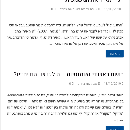
15/03/2020
שירה עברית ומשמעות בחיים
0
"הרוגע יכול לשמש אידיאל שרצוי להשיגו, כדי לקבל את מה שהטבע בלאו הכי
מכין לנו, וכדי לא לקצר את ימינו במו ידינו." (גוטמן, 2007) "גן מאיר" בתל
אביב נקרא על שמו של ראש העיר הראשון, מאיר דיזינגוף. נדמה כי הדובר בשיר
של אלתרמן מכיר היטב את הגן על פרטיו ומתאר …
קרא עוד
רושם ראשוני ואותנטיות – הילכו שניהם יחדיו?
18/12/2019
משמעות בחיים
0
מאת: עדית יערון, מאמנת אפקטיבית לתהליכי שינוי, בוגרת תוכנית Associate
בלוגותרפיה. מנחה דיונים בשיטת VTS עשיית רושם ואותנטיות – הילכו שניהם
יחדיו ? בעולם שבו קיימת חלוקה חד ערכית בין "נכון" או "לא נכון", "אמיתי" או
"מזויף", "מקורי" או "חיקוי", קיימת גם חלוקה די ברורה בין מי שנוהג באותנטיות
לבין …
קרא עוד