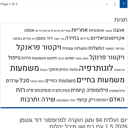
1
»
2
Page 1 of 2
תגיות
אחריות
אהבה
אמונה
אותנטיות
אחריות אישית
איכות חיים
אושר
בחירה
אקזיסטנציאליזם
דוד גוטמן
בדידות
בני נוער
החיים במחנה
דת
ויקטור פראנקל
התעלות
התעלות עצמית
המימד הנואטי
ויקטור פרנקל
טיפול
חירות
חופש
חיפוש משמעות
חוסן נפשי
חינוך
לוגותרפיה
משמעות
מחקר
מהות החיים
טראומה
מטפל
משמעות בחיים
סבל
ערכים
משמעות החיים
ניתוח קיומי
רוח
פילוסופיה קיומית
פסיכותרפיה
פסיכולוגיה
פילוסופיה
שירה ותרבות
האדם
ריק קיומי
רוחניות
רמזי משמעות
יום הולדת 94 ומגן הוקרה לפרופסור דוד גוטמן
1.5.2026 עם בת זוגו מיכל יהלום