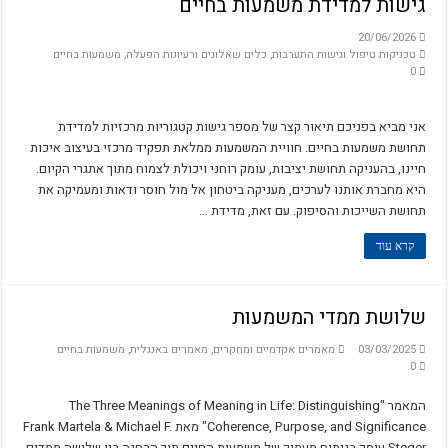
גישות למדידת משמעות בחיים
Miss B and Miss P
20/06/2026
טכניקות טיפול וגישות התערבות
,
כלים שאלונים ורעיונות הפעלה
,
משמעות בחיים
הקול הפנימי – מסע בעקבות המצפון
0
: The Integration of Character Strengths and the Three Types of Meaning in Life
Logotheory and logotherapy
אני מביא בפניכם תיאור קצר של מספר גישות קטגוריות מרכזיות למדידת
תחושת משמעות בחיים. חוויית המשמעות ממלאת תפקיד מרכזי בעיצוב איכות
לפני שהאדם מחפש משמעות בחייו
חיינו, בהעניקה תחושת יציבות, עומק רוחני ויכולת לצמוח מתוך אתגרי הקיום.
על העקרונות הבסיסיים בפסיכולוגיות של אדלר ופרנקל
היא מחברת אותנו לערכים, מעניקה ביטחון אל מול חוסר ודאות ומעמיקה את
תחושת השייכות והסיפוק. עם זאת, מדידת …
מלאו אסמינו משמעות
קרא עוד
ייעוץ ממוקד משמעות – ד"ר פול וונג
Life is a rollercoaster
שלושת ממדי המשמעות
Locus of Control and Purpose in Life
השפעת הדת על משמעות ובריאות נפשית
03/03/2025
מאמרים אקדמיים ומחקרים
,
מאמרים באנגלית
,
משמעות בחיים
0
לוגוסקופיה – כלים לשיח רב-ממדי בלוגותרפיה
המאמר "The Three Meanings of Meaning in Life: Distinguishing
על המשמר
Coherence, Purpose, and Significance" מאת Frank Martela & Michael F.
על אחריות ומנהיגות
Steger עוסק בניתוח מעמיק של משמעות החיים תוך הבחנה בין שלושה ממדים