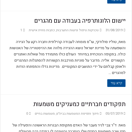
יישום הלוגותרפיה בעבודה עם מהגרים
31/08/2019
טכניקות טיפול וגישות התערבות
,
כתבות מזוית אישית
1
מאת, טוליו סולודקי, עו"ס מומחה לעבודה קהילתית וחברה רקע על הגירה
והשפעתה על מדינת ישראל נושא ההגירה מלווה את ההיסטוריה של האנושות
כולה. בתקופה הנוכחית במיוחד העולם כולו מתמודד מול שאלות ואתגרים
הקשורים אליה. מדובר על סוגיות מורכבות הקשורות להסתגלות המהגרים
ולאופן קבלתם על ידי התושבים המקומיים. מדינות גדלו והתפתחו הודות
למהגרים …
קרא עוד
תפקודים חברתיים כמעניקים משמעות
05/07/2019
חינוך ותפיסת המשמעות בביה"ס
,
משמעות בחיים
0
מאת ד"ר צבי לניר מעבר של האדם מתקופת הבגרות הראשונה והפעילה של
חייו שבה משמעות החיים שלו הוסברה והוענקה לו במידה רבה מהעולם