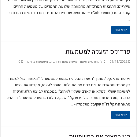
עיקריים: התובנות המרכזיות מהמאמר: שלושת הממדים של משמעות החיים:
קוהרנטיות (Coherence) – התחושה שהחיים הגיוניים, מובנים ושיש בהם סדר
…
קרא עוד
פרדוקס הזעקה למשמעות
09/11/2022
לוגותרפיה תיאור הגישה מקורות וישום
,
משמעות בחיים
0
ויקטור פראנקל / מתוך "הזעקה הבלתי נשמעת למשמעות" "האושר יכול לצמוח
רק מחיים שהאדם מגשים בהם את התעלותו מעבר לעצמו, מקדיש את עצמו
למשימה שעליו למלא או לאדם שעליו לאהוב". במסגרת קבוצת הלוגותרפיה
הוצג הקטע המרתק מספרו של פראנקל "הזעקה הלא נשמעת למשמעות" בו הוא
מתאר פרנקל דו"ח שקיבל מתלמידו- …
קרא עוד
הגן המאיר את המשמעות