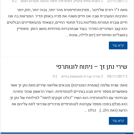
27/11/2017
כתבות מזוית אישית
,
לוגותרפיה תיאור הגישה מקורות וישום
0
מאת ד"ר רונית שלזינגר , פסיכותרפיסטית מהר יותר, גבוה יותר, חזק יותר
התרבות המערבית שבה אנו חיים משנה את פניה באופן תדיר. המציאות בה אנו
חיים עוברת תמורות מפליגות בכל תחומי החיים, כשאחד מהמאפיינים הבולטים
הוא קצב השינויים המהיר. בעוד שבתרבויות מזרחיות מושג הזמן מאופיין
במעגליות ומחזוריות (יום ולילה, עונות …
קרא עוד
שירי נתן זך – ניתוח לוגותרפי
03/11/2017
שירה עברית ומשמעות בחיים
0
מאת: שגית שלמה (שומרת המנגינות) מובאים שלושה שירים מאת נתן זך אשר
מאפשרים מספר זויות מבט בעיניים לוגותרפיות. השיר הראשון שהכי מזוהה
מבחינתי עם הלוגותרפיה הוא השיר "כולנו זקוקים לחסד" למילותיו של נתן זך.
הוא מגלם בתוכו מספר עקרונות לוגותרפיים מרכזיים שכדאי לתת עליהם את
הדעת (ואת הלב..). כולנו …
קרא עוד