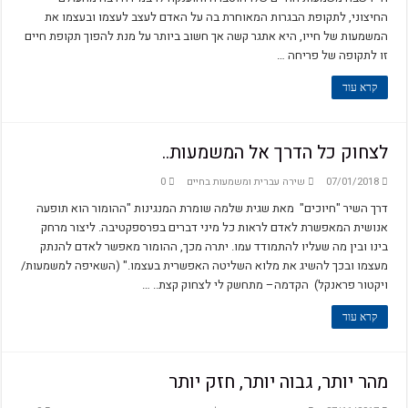
החיצוני, לתקופת הבגרות המאוחרת בה על האדם לעצב לעצמו ובעצמו את
המשמעות של חייו, היא אתגר קשה אך חשוב ביותר על מנת להפוך תקופת חיים
זו לתקופה של פריחה …
קרא עוד
לצחוק כל הדרך אל המשמעות..
07/01/2018
שירה עברית ומשמעות בחיים
0
דרך השיר "חיוכים" מאת שגית שלמה שומרת המנגינות "ההומור הוא תופעה
אנושית המאפשרת לאדם לראות כל מיני דברים בפרספקטיבה. ליצור מרחק
בינו ובין מה שעליו להתמודד עמו. יתרה מכך, ההומור מאפשר לאדם להנתק
מעצמו ובכך להשיג את מלוא השליטה האפשרית בעצמו." (השאיפה למשמעות/
ויקטור פראנקל) הקדמה– מתחשק לי לצחוק קצת.. …
קרא עוד
מהר יותר, גבוה יותר, חזק יותר