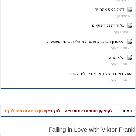
דיאלוג אני אתה זה
6 ימים ago
על חזרה זכירה וקיום
שבוע 1 ago
תיאטרון הכרכרה, אומנות מחוללת שינוי ומשמעות
2 שבועות ago
הלא מודע
3 שבועות ago
העולם אינו מושלם, אך אנו יכולים לשפרו
3 שבועות ago
ושאים
לקסיקון מונחים בלוגותרפיה – לחץ כאן
שאלון בחינה עצמית לחץ כאן
מהי אהבה נו
Falling in Love with Viktor Frankl