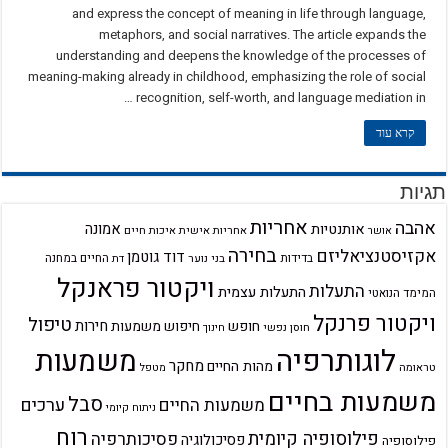
and express the concept of meaning in life through language,
metaphors, and social narratives. The article expands the
understanding and deepens the knowledge of the processes of
meaning-making already in childhood, emphasizing the role of social
recognition, self-worth, and language mediation in …
קרא עוד
תגיות
אחריות
אהבה
אמונה
אותנטיות
אחריות אישית
איכות חיים
אושר
בחירה
אקזיסטנציאליזם
דוד גוטמן
בדידות
בני נוער
החיים במחנה
דת
ויקטור פראנקל
התעלות
התעלות עצמית
המימד הנואטי
ויקטור פרנקל
טיפול
חירות
חופש
חיפוש משמעות
חוסן נפשי
חינוך
לוגותרפיה
משמעות
מחקר
מהות החיים
טראומה
מטפל
משמעות בחיים
סבל
ערכים
משמעות החיים
ניתוח קיומי
רוח
פילוסופיה קיומית
פסיכותרפיה
פסיכולוגיה
פילוסופיה