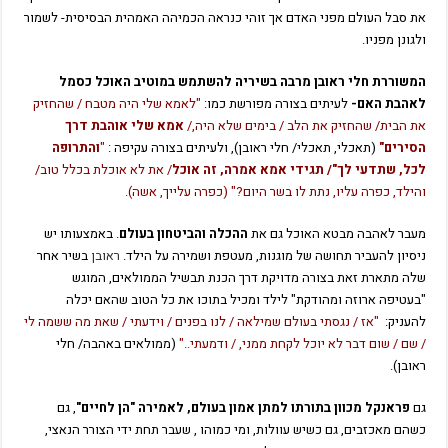
את סבל העולם מפני האדם אך זוהי כנראה הכמיהה האמהית הבסיסית- לשמור
ולגונן מפניו.
המשוררת חלי ראובן מרבה בשיריה להשתמש במוטיב האוכל כסמל
לאהבת האם-
לעיתים בצורה מפורשת כמו:
"לאמא שלי היה מטבח / שהחזיק
את הבית/ שהחזיק את הלב / בימים שלא היה,/
אמא שלי אוהבת דרך
הסירים"
(תאכלי, תאכלי/ חלי ראובן), ולעיתים בצורה עקיפה :
"
והתרופה
לכל, שתדעי לך"/ תגידי אמא אמרה, זה אוכל
/ את לא אוכלת בכלל טוב/
והילד, כפרה עליו, נתת לו בשר היום?" (כפרה עלייך, אשה).
מעבר לאהבה מבטא האוכל גם את
ההכלה והביטחון בעולם
. באמצעותו יש
ניסיון להעביר תחושה של מוגנות, מעטפת ושמירה על הילד.
ראובן
בשיר אחר
שלה מתארת זאת בצורה מדויקת דרך הכנת תבשיל הממולאים, המוגש
"בעטיפה ארוזה ומהודקת" לילד ומכיל בתוכו את כל הטוב שהאם יכלה
להעניק:
"אז / נגסתי בעולם שמילאה / לנו בפנים / וידעתי / שאת מה ששמה לי
/ שם / שום דבר לא יוכל לקחת ממני, / ודמעתי.."
(ממולאים באהבה/ חלי
ראובן).
גם
פראנקל מכוון בתורתו למתן אמון בעולם, לאמירה "הן לחיים"
, גם
כשהם מאכזבים, גם כשיש עוולות, ומי כמוהו , שעבר תחת ידי הצורר הנאצי,