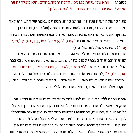
לטובתו –
"אמא שלי עלתה מטוניס / וגדלה יחפה/ בהרים/ היא קיבלה ירושה
מאמה / והעבירה לנו / מיד כשנולדנו/ "כפרה עלייך".
מתוך כך עולה
רעיון הנתינה, ההתמסרות
. מספרים שאמה של המשוררת לאה
גולדברג עמדה לצידה, עבורה ולמענה עד יום מותה (של הבת), עד כדי כך
שמחקה את אישיותה ואת צרכיה לטובת שירות הבת ואפשור הכתיבה והיצירה
בחייה. כך מתארת זאת המשוררת:
"אֶת הַכֹּל הֵבֵאת לִי בְּמוֹ יָדַיִךְ
רַק מִפְּנֵי שֶׁאֲנִי –
אֲנִי."
(לתמונת אמא/ לאה גולדברג).
מנקודת מבט לוגותרפית
אולי מצאה בכך האם משמעות ולא חשה את
הוויתור והביטול העצמי למול בתה.
גולדברג ממשיכה ומתארת את
האהבה
הבלתי מותנית
של אמה-
"לֹא תָּמַהְתְּ, לֹא רָגַזְתְּ, עֵת בָּאתִי אֵלַיִךְ
מִדֵּי יוֹם בְּיוֹמוֹ
וְאָמַרְתִי "תְּנִי!"
(לתמונת אמא). הלוגותרפיה מכונה "תרפיה של אהבה", ומה
שמייחד אותה הוא ראיית האנושיות שבאדם, ושימת האהבה כערך עליון בחייו,
במקרה שלנו אהבת האם (המצויה או הרצויה) לילדיה.
אותה אהבה ללא תנאי עשויה לבוא לידי ביטוי באופנים שונים או כפי ששר
אריק איינשטיין "האהבה פנים רבות לה". ואחת מהן היא האהבה דרך האוכל.
כל המחשבות ,החושים, התחושות והרגשות מגולמים בו. אין תיאור אופטימלי
לכך מזה של המשורר יהודה עמיחי: "אמי אפתה לי את כל העולם/ בעוגות
מתוקות". עד כדי כך ניכרת אהבת האם לבנה עד כי ביקשה לבנות חומת מגן
עבורו מפני מכאובי העולם וקשייו. הלוגותרפיה גורסת שאי אפשר באמת לחסוך