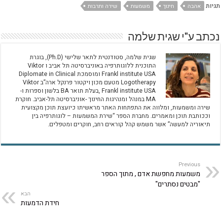
תגיות
אהבה
חינוך
משמעות
שירה ותרבות
נכתב ע"י שגית שלמה
שגית שלמה, סטודנטית לתאר שלישי (Ph.D), בוגרת
התוכנית ללוגותרפיה באוניברסיטה תל אביב ו Viktor
Frankl institute USA ומוסמכת Diplomate in Clinical
Logotherapy מטעם מכון ויקטור פרנקל ארה”ב Viktor
Frankl institute USA ,​בעלת תואר BA בלשון וספרות ו-
MA במנהל ומנהיגות החינוך -אוניברסיטה תל-אביב. חוקרת
שירה ומשמעות, ומלווה את התפתחות האתר מראשיתו כיועצת תוכן מקצועית
וככותבת תוכן ומאמרים. ​מחברת הספר “שירת המשמעות – לוגותרפיה בין
תיאוריה למעשה” אשר משמש קהל קוראים רחב, חוקרים ומטפלים.
Previous
משמעות מחפשת אדם , מתוך הספר
"מבטים נסתרים"
הבא
חידת הדמעות