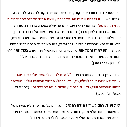
וחווה את חיי המחנות , ידע סבל מהו.
כמו האוכל גם
הרחם
כאיבר קונקרטי וציורי משמש
מקור להכלה, להחזקה
ולריפוי –
"יש לי רחם שפעם התגוררתי בה / שאני תמיד מוזמנת להכנס אליה,
לנח/ ולהתרפא"
(ברחמך/ חלי ראובן), (נראה שלא במקרה בחרה המשוררת
להשתמש ברחם בלשון נקבה),
היינו תמיד יש ניסיון לשוב אל הרחם בדמיון,
להתפלש בו, להרגיש את חומו, ולנסות לשחזר את החוויה האנושית הטבעית,
הראשונית והאוניברסלית הזאת.
יתר על כן, כמו האוכל גם הרחם מכיל בתוכו
את רעיון
השלמות והמלאות
, או כפי שרואה פראנקל את האדם
בכוליותו.
"לא
חשוב מה עשיתי- תמיד המשכת להיות שם עבורי עם כל מה שנדרש לי"
(ברחמך/ חלי ראובן).
ועוד בעניין הכוליות כותבת ראובן:
"לומדת להיות לי אמא שלי / אם, שטוב
עיניה/ לא יעזבו אותי לעולם,/זו, שלא תבהל/ ממנעד הרגשות שלי ,/ מעוצמת
הנפש העירומה שלי,/ כזו שנותנת לי/ מילים בונות לב בכל זמן"
(להיות לי
אמא/ חלי ראובן)
זאת ועוד, רחם קשור למילה רחמים
, השזורים בלוגותרפיה. לא ממקום של
התנשאות וויתור אלא ממקום חומל, אנושי ואמפטי. רק כשאני מסוגל לראות
באמת את האדם שעומד מולי אוכל לאפשר לו להתפתח ולגדול.