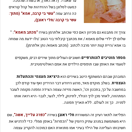
עד שאגדל. (לאה נאור), או בשורה שהפכה
כמעט לסלוגן בשל ההזדהות של קהל קוראים
כה נרחב עמה
"עשי בי קרבה, אמא"
(מתוך:
עשי בי קרבה /חלי ראובן),
צורך זה מתבטא גם מכיוון האם כפי שכותב אלתרמן בשירו
"מכתב מאמא"
:
"
שלום לך ילדי שלום מאמא / את מכתבך קיבלתי בני הטוב /ולו ידעת מה שמחה
בו אמא /היית קצת יותר מרבה לכתוב (מכתב מאמא/ נתן אלתרמן).
מספר מוטיבים לוגותרפיים
חשובים העולים מתוך שירים רבים, משקפים
לטעמי את האופן שבו תופסים הילדים את אמם האולטימטיבית.
המובהק שבהם המשתקף היטב בשירים הוא
היציאה מעצמי וההתעלות
העצמית.
בשלב מוקדם מאד, מרגע היוודע דבר ההיריון ואף עוד קודם לכן
במחשבה על כך, בתכנון וכו', האשה מזיזה עצמה הצידה ומפנה מקומה לעובר
המתהווה, לאחר מכן לרך הנולד, לתינוק, לילד, לנער, לגבר- היא רואה אותו
לפניה.
כך זה לעולם.. ללא תאריך תפוגה..
הפליאה לתאר רעיון זה המשוררת
חלי ראובן
בשירה
"כפרה עלייך, אשה"
, שם
היא משתמשת במנהג עתיק היומין של "הכפרות" באופן סמלי. כדי להדגיש את
חשיבותו העליונה של הילד בעיני אמו מתוארת האם כמוכנה להקריב עצמה