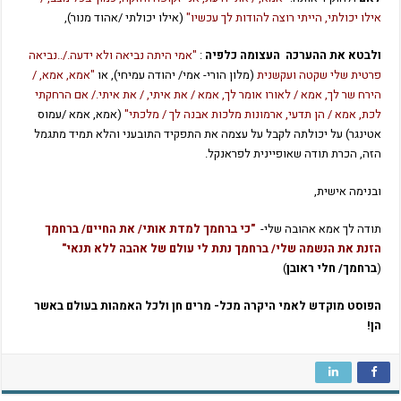
אילו יכולתי, הייתי רוצה להודות לך עכשיו"
(אילו יכולתי /אהוד מנור),
ולבטא את ההערכה העצומה כלפיה
:
"אמי היתה נביאה ולא ידעה./..נביאה
פרטית שלי שקטה ועקשנית
(מלון הורי- אמי/ יהודה עמיחי),
או
"אמא, אמא, /
הירח שר לך, אמא / לאורו אומר לך, אמא / את איתי, / את איתי./ אם הרחקתי
לכת, אמא / הן תדעי, ארמונות מלכות אבנה לך / מלכתי"
(אמא, אמא /עמוס
אטינגר)
על יכולתה לקבל על עצמה את התפקיד התובעני והלא תמיד מתגמל
הזה, הכרת תודה שאופיינית לפראנקל.
ובנימה אישית,
תודה לך אמא אהובה שלי-
"כי ברחמך למדת אותי/ את החיים/ ברחמך
הזנת את הנשמה שלי/ ברחמך נתת לי עולם של אהבה ללא תנאי"
(
ברחמך/ חלי ראובן
)
הפוסט מוקדש לאמי היקרה מכל- מרים חן ולכל האמהות בעולם באשר
הן!