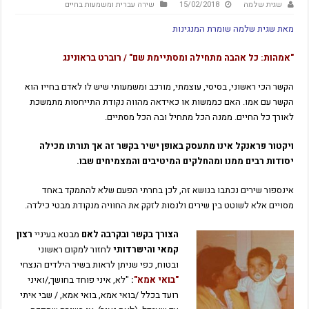
שגית שלמה
15/02/2018
שירה עברית ומשמעות בחיים
מאת שגית שלמה שומרת המנגינות
"אמהות: כל אהבה מתחילה ומסתיימת שם" / רוברט בראונינג
הקשר הכי ראשוני, בסיסי, עוצמתי, מורכב ומשמעותי שיש לו לאדם בחייו הוא
הקשר עם אמו. האם כממשות או כאידאה מהווה נקודת התייחסות מתמשכת
לאורך כל החיים. ממנה הכל מתחיל ובה הכל מסתיים.
ויקטור פראנקל אינו מתעסק באופן ישיר בקשר זה אך תורתו מכילה
יסודות רבים ממנו ומהחלקים המיטיבים והמצמיחים שבו.
אינספור שירים נכתבו בנושא זה, לכן בחרתי הפעם שלא להתמקד באחד
מסויים אלא לשוטט בין שירים ולנסות לזקק את החוויה מנקודת מבטי כילדה.
הצורך בקשר ובקרבה לאם
מבטא בעיניי
רצון
קמאי והישרדותי
לחזור למקום ראשוני
ובטוח, כפי שניתן לראות בשיר הילדים הנצחי
"בואי אמא"
:
"לא, איני פוחד בחושך,/ואיני
רועד בכלל /בואי אמא, בואי אמא, / שבי איתי