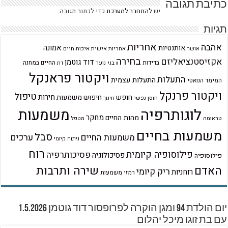
כתיבת תגובה
יש
להתחבר למערכת
כדי לכתוב תגובה.
תגיות
אחריות
אהבה
אמונה
אותנטיות
אחריות אישית
איכות חיים
אושר
בחירה
אקזיסטנציאליזם
דוד גוטמן
בדידות
בני נוער
החיים במחנה
דת
ויקטור פראנקל
התעלות
התעלות עצמית
המימד הנואטי
ויקטור פרנקל
טיפול
חירות
חופש
חיפוש משמעות
חוסן נפשי
חינוך
לוגותרפיה
משמעות
מחקר
מהות החיים
טראומה
מטפל
משמעות בחיים
סבל
ערכים
משמעות החיים
ניתוח קיומי
רוח
פילוסופיה קיומית
פסיכותרפיה
פסיכולוגיה
פילוסופיה
שירה ותרבות
האדם
ריק קיומי
רוחניות
רמזי משמעות
יום הולדת 94 ומגן הוקרה לפרופסור דוד גוטמן 1.5.2026
עם בת זוגו מיכל יהלום