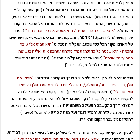
מעניין לראות את ביטוי כוחה והשפעתה העצומים של האם בשירים גם דרך
המטאפורה של שניים מ
היסודות המרכיבים את העולם
(יוון העתיקה, לפי
התאוריה הטרום מדעית):
המים
שמתחברים לאותו מקום רחמי ומייצגים רגש,
זרימה, התחדשות, התגברות על קשיים והיכולת להתחבר אל אנרגיית היקום
ולהתמלא:
"אמא שלי / באה באנייה / היא אספה את כל חכמת הים"
(כפרה
עלייך,אשה /חלי ראובן).
והאדמה
, המשקפת את הצרכים הבסיסיים, השורשים
של האדם, מקור הכל כפי שכתב יענקל'ה רוטבליט
"היא תביט אלי טובה
וחכמה / היא שקטה כל כך וכמו תמיד סולחת /תחבק אותי אליה בנשימה
חמה /אמא אדמה"
(אמא אדמה /יענקל'ה רוטבליט). {גם אם ניתנו פירושים
אחרים לשיר הקשורים למולדת, לטבע וכד'}
עוד מוטיב בולט בקשר אם-ילד הוא
הצורך בהקשבה ובפניות
:
"ההקשבה
שלך,/ כשהיא שקטה/ וחומלת,/ נותנת לי סיכוי לנוע מהעבר שלך/ לעתיד
שאפשרי לי"
(כשאת מקשיבה/ חלי ראובן). זוהי קרקע המאפשרת לילד/ה
להקשיב לאחרים, להקשיב
"לקריאת החיים"
לפי הלוגותרפיה, ולהענות להם,
למצוא דרך ההקשבה הפעילה משמעויות
.
וכן- ההקשבה של הלוגותרפיסט
נחוצה על מנת
לזהות "רמזי לוגו" ועל מנת לסייע
ל"מחפש" (פאברי)
להתקדם אל עבר המקום הראוי לו.
לבסוף, על אף שהקשר אינו שיוויוני ואולי בשל כך, עולה בשירים הצורך
להודות
לאם
ולהוקיר אותה:
"אמא, / את יודעת, אני זקופה וחזקה, כמוך בכל מצב, /