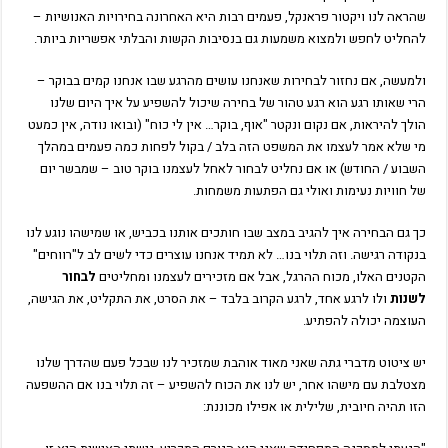
שהראה לנו ויקטור פראנקל, פעמים רבות היא האחרונה בחירויות האנושיות –
להחליט לחפש ולמצוא משמעות גם בנסיבות הקשות והבלתי אפשריות ביותר.
ולמעשה, אם נחזור לבחירות שאנחנו עושים מהרגע שבו אנחנו קמים בבוקר –
הרי שאותו רגע הוא רגע טהור של בחירה שיכול להשפיע על איך היום שלנו
הולך להיראות, אם נקום ונקטר "אוף, בוקר… אין לי כוח" (ובואו נודה, אין כמעט
מי שלא אמר לעצמו את המשפט הזה בלב / בקול לפחות כמה פעמים במהלך
השבוע / החודש) או אם נחליט לבחור לאחל לעצמנו בוקר טוב – שמבשר יום
של חוויות נעימות ואולי גם הפתעות משמחות.
כך גם הבחירה איך להגיב במצב שבו חותכים אותנו בכביש, או שמישהו נוגע לנו
בנקודה רגישה. וזה תלוי בנו… לא תמיד אנחנו עוצרים כדי לשים לב ל"רווחים"
הקטנים האלו, מכוח ההרגל, אבל אם מזכירים לעצמנו ומחליטים
לבחור
לשנות
ולו לרגע אחד, לרגע הקרוב בלבד – את הסרט, את התקליט, את הגישה,
העוצמה יכולה להפתיע.
יש ציטוט מדברי גתה שאני מאוד אוהבת שמזכיר לנו שבכל פעם שהדרך שלנו
מצטלבת עם מישהו אחר, יש לנו את הכוח להשפיע – זה תלוי בנו אם ההשפעה
הזו תהיה חיובית, שלילית או אפילו מכוננת: