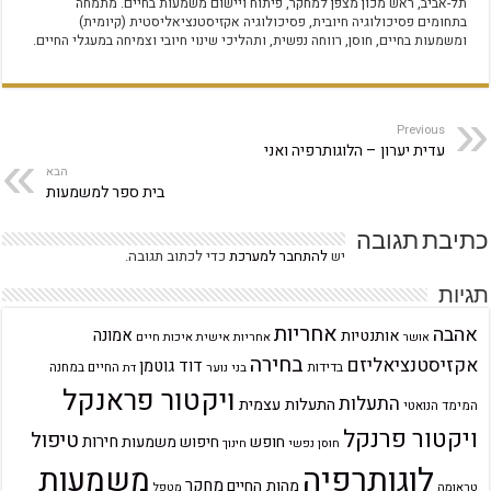
תל-אביב, ראש מכון מצפן למחקר, פיתוח ויישום משמעות בחיים. מתמחה
בתחומים פסיכולוגיה חיובית, פסיכולוגיה אקזיסטנציאליסטית (קיומית)
ומשמעות בחיים, חוסן, רווחה נפשית, ותהליכי שינוי חיובי וצמיחה במעגלי החיים.
Previous
עדית יערון – הלוגותרפיה ואני
הבא
בית ספר למשמעות
כתיבת תגובה
יש
להתחבר למערכת
כדי לכתוב תגובה.
תגיות
אחריות
אהבה
אמונה
אותנטיות
אחריות אישית
איכות חיים
אושר
בחירה
אקזיסטנציאליזם
דוד גוטמן
בדידות
בני נוער
החיים במחנה
דת
ויקטור פראנקל
התעלות
התעלות עצמית
המימד הנואטי
ויקטור פרנקל
טיפול
חירות
חופש
חיפוש משמעות
חוסן נפשי
חינוך
לוגותרפיה
משמעות
מחקר
מהות החיים
טראומה
מטפל