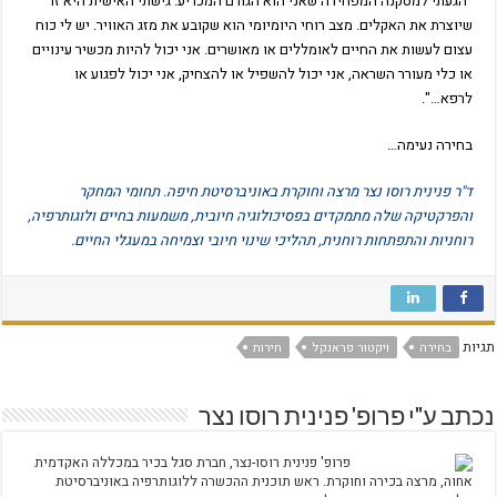
"הגעתי למסקנה המפחידה שאני הוא הגורם המכריע. גישתי האישית היא זו
שיוצרת את האקלים. מצב רוחי היומיומי הוא שקובע את מזג האוויר. יש לי כוח
עצום לעשות את החיים לאומללים או מאושרים. אני יכול להיות מכשיר עינויים
או כלי מעורר השראה, אני יכול להשפיל או להצחיק, אני יכול לפגוע או
לרפא…".
בחירה נעימה…
ד"ר פנינית רוסו נצר
מרצה וחוקרת באוניברסיטת חיפה. תחומי המחקר
והפרקטיקה שלה מתמקדים בפסיכולוגיה חיובית, משמעות בחיים ולוגותרפיה,
רוחניות והתפתחות רוחנית, תהליכי שינוי חיובי וצמיחה במעגלי החיים.
תגיות
בחירה
ויקטור פראנקל
חירות
נכתב ע"י פרופ' פנינית רוסו נצר
פרופ' פנינית רוסו-נצר, חברת סגל בכיר במכללה האקדמית
אחוה, מרצה בכירה וחוקרת. ראש תוכנית ההכשרה ללוגותרפיה באוניברסיטת