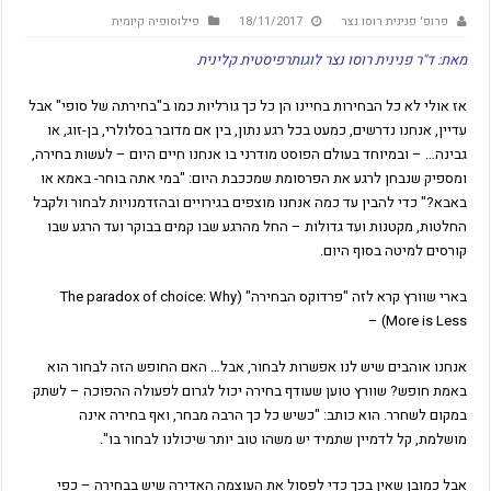
פרופ' פנינית רוסו נצר
18/11/2017
פילוסופיה קיומית
מאת: ד"ר פנינית רוסו נצר
לוגותרפיסטית קלינית
אז אולי לא כל הבחירות בחיינו הן כל כך גורליות כמו ב"בחירתה של סופי" אבל
עדיין, אנחנו נדרשים, כמעט בכל רגע נתון, בין אם מדובר בסלולרי, בן-זוג, או
גבינה… – ובמיוחד בעולם הפוסט מודרני בו אנחנו חיים היום – לעשות בחירה,
ומספיק שנבחן לרגע את הפרסומת שמככבת היום: "במי אתה בוחר- באמא או
באבא?" כדי להבין עד כמה אנחנו מוצפים בגירויים ובהזדמנויות לבחור ולקבל
החלטות, מקטנות ועד גדולות – החל מהרגע שבו קמים בבוקר ועד הרגע שבו
קורסים למיטה בסוף היום.
בארי שוורץ קרא לזה "פרדוקס הבחירה" (The paradox of choice: Why
More is Less) –
אנחנו אוהבים שיש לנו אפשרות לבחור, אבל… האם החופש הזה לבחור הוא
באמת חופש? שוורץ טוען שעודף בחירה יכול לגרום לפעולה ההפוכה – לשתק
במקום לשחרר. הוא כותב: "כשיש כל כך הרבה מבחר, ואף בחירה אינה
מושלמת, קל לדמיין שתמיד יש משהו טוב יותר שיכולנו לבחור בו".
אבל כמובן שאין בכך כדי לפסול את העוצמה האדירה שיש בבחירה – כפי