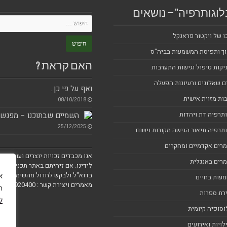
לוגותרפיה" – נושאים
ו של ויקטור פראנקל
וך ותפיסת המשמעות בביה"ס
האם קראת ?
יקות טיפול וגישות התערבות
ם שאלונים ורעיונות הפעלה
ואף על פי כן..
ות מזוית אישית
08/10/2018
ותרפיה דת ויהדות
השמיים שבתוכנו – מפגש פ
25/12/2025
ותרפיה תיאור הגישה מקורות וישום
רים אקדמיים ומחקרים
אנו מכבדים זכויות יוצרים ועושים 
רים באנגלית
לידינו. אם זיהיתם באתר תכנים או צ
בדוא"ל ולבקש לחדול מהשימוש בו א
עות בחיים
מאמרים ויצירת קשר : blogoterapy@gmail.com 054-6920400
ה
רת ספרות
ל
וסופיה קיומית
לויות ואירועים