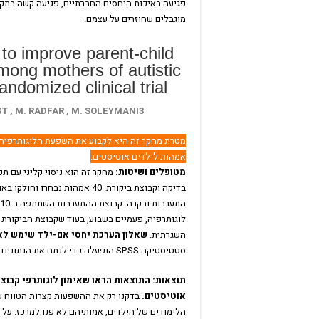
פגיעה באיכות היחסים החברתיים, פגיעה קשה בתקש
מוגבלים שחוזרים על עצמם.
to improve parent-child
among mothers of autistic
randomized clinical trial
T , M. RADFAR , M. SOLEYMANI3
מטרת מחקר זה היא לקבוע את השפעת הלוגותרפיה ע
אמהות לילדים אוטיסטים.
מטופלים ושיטות:
מחקר זה הוא ניסוי קליני עם תכ
בדיקה וקבוצת ביקורת. 40 אמהות נבחר
לוגותרפיה, פעמיים בשבוע, בעוד שקבוצת הביקורת
השגרתית.
שאלון הערכת יחסי אם-ילד שימש לאי
סטטיסטיקה SPSS הופעלה כדי לנתח את הנתונים.
תוצאות:
התוצאות הראו שאימון לוגותרפי קבוצ
אוטיסטים.
בדקנו רק את ההשפעות קצרות הטווח של
הלימודים של הילדים, אמותיהם לא פנו למרכז. על 