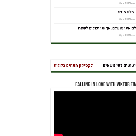
הלא מודע
ם אינו מושלם, אך אנו יכולים לשפרו
טים לפי נושאים
לקסיקון מונחים בלוגותרפיה – לחץ כאן
שאלון בחינה עצמית לחץ כא
מהי אהבה נואטית? מהי משמ
Falling in Love with Viktor F