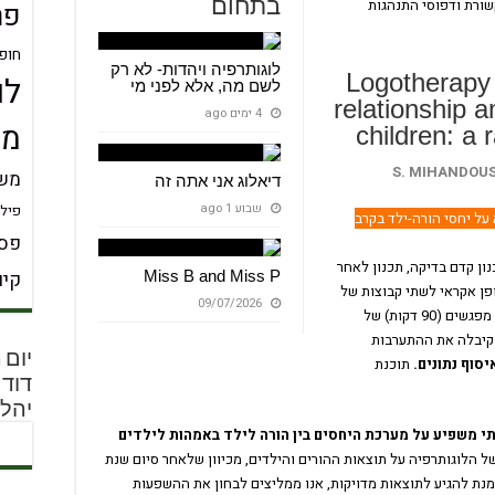
ורת ודפוסי התנהגות
בתחום
פר
חופ
לוגותרפיה ויהדות- לא רק
Logotherapy 
לו
לשם מה, אלא לפני מי
relationship 
4 ימים ago
מש
children: a 
S. MIHANDOUS
משמ
דיאלוג אני אתה זה
שבוע 1 ago
פילו
ל יחסי הורה-ילד בקרב
פסי
נון קדם בדיקה, תכנון לאחר
קיו
Miss B and Miss P
ו וחולקו באופן אקראי לשתי קבוצות של
09/07/2026
התערבות ובקרה. קבוצת ההתערבות השתתפה ב-10 מפגשים (90 דקות) של
 קיבלה את ההתערבות
סוף נתונים.
תוכנת
יהלו
תי משפיע על מערכת היחסים בין הורה לילד באמהות לילדים
 הלוגותרפיה על תוצאות ההורים והילדים, מכיוון שלאחר סיום שנת
מנת להגיע לתוצאות מדויקות, אנו ממליצים לבחון את ההשפעות