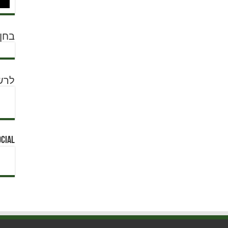
בחן 
לרש
ocial