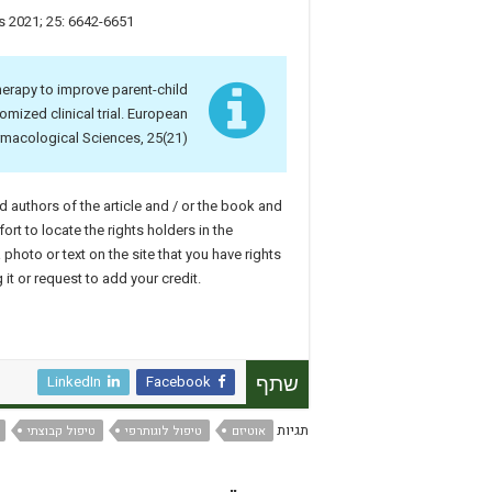
 2021; 25: 6642-6651
herapy to improve parent-child
omized clinical trial. European
rmacological Sciences, 25(21)
and authors of the article and / or the book and
rt to locate the rights holders in the
photo or text on the site that you have rights
it or request to add your credit.
LinkedIn
Facebook
שתף
תגיות
אוטיזם
טיפול לוגותרפי
טיפול קבוצתי