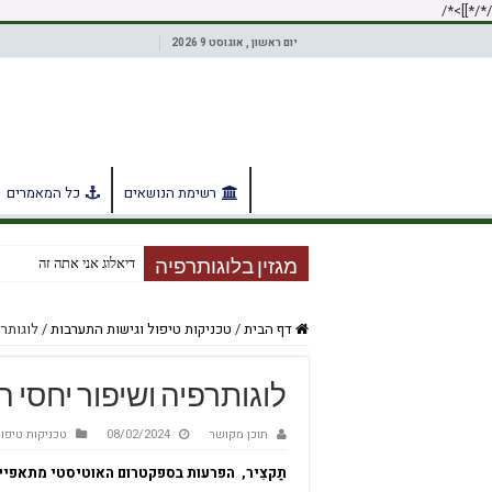
/*]]>*/
/*
יום ראשון , אוגוסט 9 2026
רשימת הנושאים
כל המאמרים
דיאלוג אני אתה זה
מגזין בלוגותרפיה
דף הבית
/
טכניקות טיפול וגישות התערבות
/
לוגותרפ
לוגותרפיה ושיפור יחסי ה
תוכן מקושר
08/02/2024
טכניקות טיפו
תַקצִיר,
הפרעות בספקטרום האוטיסטי מתאפיינ