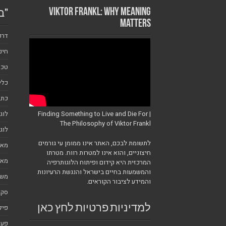
Viktor Frankl: Why Meaning
"ב
Matters
דרכ
חינ
טכנ
כלי
כתב
לוג
Finding Something to Live and Die For |
The Philosophy of Viktor Frankl
לוג
לתשומת לבכם, האתר אינו ממומן עי גורמים
מאמ
חיצוניים, והוא אינו למטרות רווח. מטרתו
מאמ
המרכזית היא קידום ופיתוח הלוגותרפיה
והמשמעות בחיים בישראל והנגשת הרעיונות
משמ
והמידע לציבור הקוראים.
סקי
פיל
למדיניות פרטיות לחץ כאן
פעי