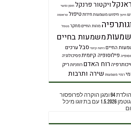
אנקל
ויקטור פרנקל
חוסן נפשי
טיפול
חירות
ש
חיפוש משמעות
טראומה
חינוך
גותרפיה
מחקר
מהות החיים
מטפל
מעות
משמעות בחיים
סבל
ערכים
עות החיים
ניתוח קיומי
פילוסופיה קיומית
פסיכולוגיה
סופיה
רוח האדם
ריק
כותרפיה
רוחניות
שירה ותרבות
מי
רמזי משמעות
יום הולדת 94 ומגן הוקרה לפרופסור
דוד גוטמן 1.5.2026 עם בת זוגו מיכל
ם