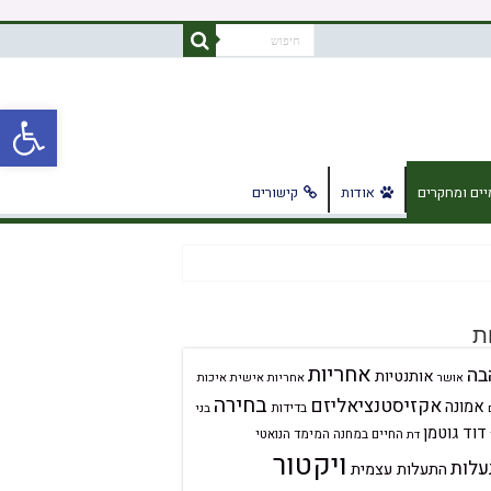
פתח
ים ומחקרים
אודות
קישורים
ת
אחריות
בה
אותנטיות
אחריות אישית
איכות
אושר
בחירה
אקזיסטנציאליזם
אמונה
בדידות
בני
דוד גוטמן
החיים במחנה
המימד הנואטי
דת
ויקטור
לות
התעלות עצמית