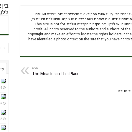
בין 
ללוג
לי המאמר ו/או לאתרי המקור - אנו מכבדים זכויות יוצרים ועושים
יעים לידינו. אם זיהיתם באתר צילום או טקסט שיש לכם זכויות בו,
אתם רשאים לפנות אלינו בדוא”ל ולבקש לחדול מהשימוש בו או לבקש להוסיף את הקרדיט שלכם. This site is not for
profit. All rights reserved to the authors and authors of the 
copyright and make an effort to locate the rights holders in th
have identified a photo or text on the site that you have right
הבא
פור
The Miracles in This Place
4 ימים ago
ב תגובה.
שבו
2 שבועות ago