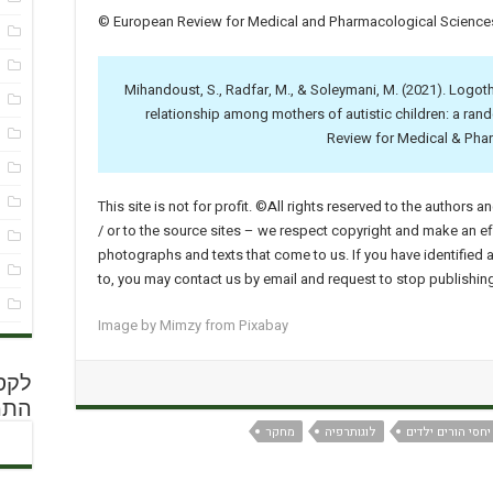
© European Review for Medical and Pharmacological Sciences
ל
ל
Mihandoust, S., Radfar, M., & Soleymani, M. (2021). Logot
מ
relationship among mothers of autistic children: a rand
מ
Review for Medical & Pha
מ
ס
This site is not for profit. ©All rights reserved to the authors 
/ or to the source sites – we respect copyright and make an effo
פ
photographs and texts that come to us. If you have identified a 
פ
to, you may contact us by email and request to stop publishing 
ש
Image by
Mimzy
from
Pixabay
לקסי
התמ
יחסי הורים ילדים
לוגותרפיה
מחקר