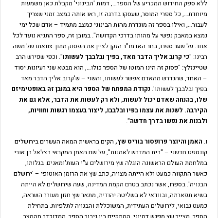
ללא ספק החידוש המכריע של הספר…, דמות 'הבינוני' מקבלת כאן משמעות
מיוחדת…, כל ספרי המוסר, שעסקו בדרגה זו, ראו אותה כמצב זמני שצריך
לעבור…, ואילו בספר זה מוגדרת מהות הבינוני כמצב מתמיד – אדם שכל ימי
נמצא במאבק נפשי על מהותו בדרכי הקדושה". במובן זה, ספר התניא נועד לכל
אחד. על שער ספרו, בחר האדמו"ר הזקן לציין את הפסוק מתוך צוואתו של משה
רבינו: "
כי קרוב אליך הדבר מאד, בפיך ובלבבך לעשותו
". וכפי שפירש הרב
שטיינזלץ: "פסוק זה הינו המוטו של הספר כולו…, הוא מבטא שני רעיונות יסוד
– האחד, שהנדרש מהאדם אפשר לעשותו, והשני – ש'קרוב אליך הדבר מאד
בפיך ובלבבך לעשותו'.
נקודת המפתח של הספר היא במובן זה באופטימיזם
שלו, בהנחה שאדם יכול לעשות, ולא רק לעשות את הדבר, אלא גם את
הקירבה. לשנות את עצמו בפיו ובלבבו, ליצור בעצמו רגשות וחוויות,
ולבנות את נפשו בדרך חדשה
".
ו.
האמן והיוצר פרופסור בוריס שץ,
הקים בראשית המאה העשרים בירושלים
קונספט חדשני – "בית המדרש לאמנות", על שם האמן המקראי בצלאל בן אורי.
במלחמת העולם הראשונה הוגלה שץ מירושלים ע"י העות'ומאנים. בגלותו,
כאשר התקווה כמעט ולא הייתה מצויה, כתב שץ את הרומן האוטופי – 'ירושלם
הבנויה'. בספרו, אשר נכתב בטרם הקמת המדינה, שעה שירושלים לא הייתה
בשיא תפארתה, ובוודאי לא בשליטה יהודית, מתאר שץ חזון מעורר השראה,
כמעט נבואי, לירושלים העתידית, המשוכללת והבנויה לתלפיות. בתחילת
הספר, מצייר שץ מפגש דמיוני, המתקיים בין גיבור הספר, המדוכדך מהמצב