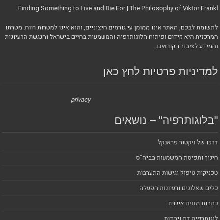
Finding Something to Live and Die For | The Philosophy of Viktor Frankl
לתשומת לבכם, האתר אינו ממומן עי גורמים חיצוניים, והוא אינו למטרות רווח. מטרתו
המרכזית היא קידום ופיתוח הלוגותרפיה והמשמעות בחיים בישראל והנגשת הרעיונות
והמידע לציבור הקוראים.
למדיניות פרטיות לחץ כאן
privacy
"בלוגותרפיה" – נושאים
דרכו של ויקטור פראנקל
חינוך ותפיסת המשמעות בביה"ס
טכניקות טיפול וגישות התערבות
כלים שאלונים ורעיונות הפעלה
כתבות מזוית אישית
לוגותרפיה דת ויהדות