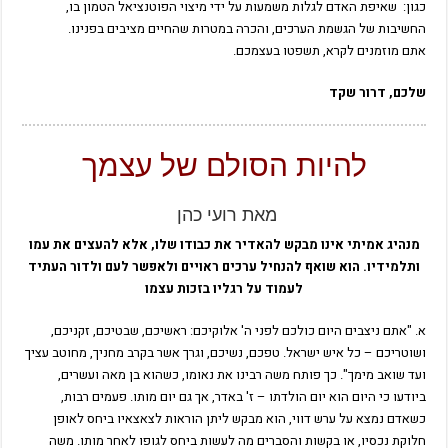
כגון: שאיפת האדם לגלות משמעות על ידי מיצוי הפוטנציאל הטמון בו,
החשיבות של הגשמת הערכים, והכרה במטרות שהחיים מציבים בפנינו.
אתם מוזמנים לקרא, תשפטו בעצמכם.
שלכם, דרור שקד
להיות הסולם של עצמך
מאת רועי כהן
מנהיג אמיתי אינו מבקש להאדיר את כבודו שלו, אלא להעצים את עמו
ותלמידיו. הוא שואף להנחיל ערכים ראויים ולאפשר לעם ולדור העתיד
לעמוד על רגליו בזכות עצמו
א. "אתם ניצבים היום כולכם לפני ה' אלוקיכם: ראשיכם, שבטיכם, זקניכם,
ושוטריכם – כל איש ישראל. טפכם, נשיכם, וגרך אשר בקרב מחניך, מחוטב עציך
ועד שואב מימך". כך פותח משה רבינו את נאומו, כשהוא בן מאה ועשרים,
ביודעו כי היום הוא יום הולדתו – ז' באדר, אך גם יום מותו. פעמים רבות,
כשאדם נמצא על ערש דווי, הוא מבקש ליתן הוראות לצאצאיו ביחס לאופן
חלוקת נכסיו, או בקשות והסברים מה לעשות ביחס לגופו לאחר מותו. משה