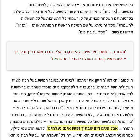
כל אנשי שלומינו דמדינתנו תמיד – כל אחד לפי ערכו, לשית עצות
בנפשם…, [אך כיוון] כי אין הזמן גרמא עוד להשיב לכל אחד ואחד על שאלתו
בפרטות וגם השכחה מצויה, על כן רשמתי כל התשובות על כל השאלות
למשמרת". ספר זה נקרא על שם המילה הראשונה הפותחת אותו – "תניא",
וידוע גם בשם – "ספר של בינונים".
"והכוונה כי שתכין את עצמך להיות קרוב אליך הדבר מאד בפיך ובלבבך
– אתה בעצמך תהיה הסולם להורידו מהשמיים"
.
ה. כמובן, האדמו"ר הזקן אינו מתכוון לבינוניות במובן המושג בעל הקונוטציה
השלילית השגור בימינו. ברם, בניגוד לפרפקציוניזם מוסרי אשר אינו בר-השגה
לכל אדם, להיות בינוני – במשמעות שמעניק למושג האדמו"ר הזקן, הינו יעד
אידאלי וחיובי לרוב האוכלוסייה. הרב עדין אבן-ישראל שטיינזלץ, שבין שאר
מפעליו, כתב גם פירוש לספר התניא, מבאר: "הגדרה אחת של הבינוני היא –
שלעולם אין הוא חוטא…, לא במעשה, לא בדיבור וגם לא במחשבה…, בבחינת
'סור מרע'. גם ב'עשה טוב' כל מעשיו דיבורו ומחשבותיו – כולם נתונים במצוות
התורה…,
אבל הניגודים שבתוך נפשו אינם נעלמים"
. לדעת הרב שטיינזלץ,
ספר מוסר הנכתב לבינונים הוא חידוש ייחודי: "העמדת המושג של הבינוני הוא