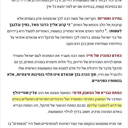
אדם יכול לבחור גישה משמעותית לחיים, זו בדיוק מסוגלות הבאה לידי ביטוי
גם בנסיבות קשות, בבחינת אם יש למה ימצא כל איך.
בחירה ו
אחריות
:
הקריאה של משה רבנו לכך שהמצוות אינן בשמים אלא
קרובות אל הלב והנפש של האדם "
כי קרוב אליך הדבר מאד, בפיך ובלבבך
לעשותו .."
כלומר האדם אחראי ומחוייב במעשיו, האחריות לפעול היא בידיהם
של בני ישראל עצמם. בדומה לכך התפיסה של פרנקל היא שהאדם אחראי על
בחירותיו ועמדותיו אותן בהן הוא נוקט.
האדם כמנהיג של חייו
: משה רבנו מעביר את הסמכות לעם ישראל ומעודד
אותם להיות המנהיגים של חייהם, בלי תלות חיצונית במנהיג מסוים, כך גם
פרנקל מדבר על היכולת של כל אדם למצוא את המשמעות האישית שלו
ולהוביל את חייו,
תוך הכרה בכך שהאדם אינו תלוי בנסיבות חיצוניות, אלא
בכוחותיו הפנימיים.
המתח הבריא של ה
מאבק פנימי
: המאמר מצטט את הרב
עדין שטיינזלץ
המדבר על
המאבק הפנימי המתמיד ועל הניגודים הפנימיים הפועלים באדם
שנידרש להתגבר עליהם
. גם גם המתח הנואטי של פרנקל, זהו המתח הבריא
באדם המהווה מרכיב חשוב בדרך לגילוי המשמעות.
אני מניח שתמצאו בטקסט עוד ועוד רעיונות לוגותרפיים משל היו "מוצפנים" בו