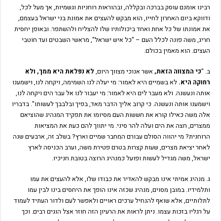
רבינו אומנם עוסק בברכה ובקללה, ובהוראות רוחניות וגשמיות, אך מעל לכל,
ודווקא ביום האחרון לחייו, הוא מבקש להעצים את אמונת בני ישראל בעצמם,
את אמונתו של כל אחת ואחד ביכולותיו שלו להצליח ולהשתפר. ובאופן יחסית
חריג, משה פונה לכלל העם – "כל איש ישראל", מראשי השבטים ועד חוטבי
העצים. הוא מאמין בכולם.
ב. "
כי המצווה הזאת,
אשר אנוכי מצווך היום,
לא נפלאת היא ממך, ולא
רחוקה היא.
לא בשמיים היא לאמור: מי יעלה לנו השמימה, ויקחה לנו, וישמענו
אותה ונעשנה. ולא מעבר לים היא לאמור: מי יעבור לנו אל עבר הים ויקחה לנו,
וישמענו אותה ונעשנה. כי קרוב אליך הדבר מאד, בפיך ובלבבך לעשותו". בדבריו
אלה משה כאילו קורא את חששות העם מסיומו את תפקיד המנהיג שהוציאם
ממצרים, חצה את הים ועלה להר סיני. מי יתווך להם כעת את המציאות
הרוחנית? מי יהווה הסולם עבורם המחבר שמיים וארץ? בשלב זה, ארבעים שנה
לאחר יציאת מצרים, שעות קצרות בטרם פטירת משה, וערב הכניסה לארץ
ישראל, משה מגדיל לעשות ופועל כמנהיג הרוצה בטובת חניכיו.
ג. מנהיג אמיתי אינו מבקש להאדיר את כבודו שלו, אלא להעצים את עמו
ותלמידיו. במובן מסוים, מנהיג שכזה אינו הופך את היחסים בינו לבין עמו
לתלותיים, אלא שואף להנחיל ערכים ראויים ולאפשר לעם ולדור העתיד לעמוד
על רגליו בזכות עצמו. ניתן לראות את הרעיון הזה חוזר אצל הוגים רבים. וכך