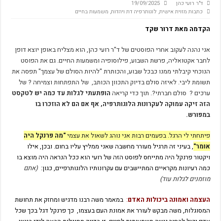
ד"ר רועי כהן
19/09/2025
כתבות מזוית אישית
,
לוגותרפיה דת ויהדות
,
משמעות בחיים
Miss B and Miss P
הקול הפנימי – מסע בעקבות המצפון
הקדמה מאת דרור שקד
: The Integration of Character Strengths and the Three Types of Meaning in Life
אני נהנה לעקוב אחרי הפוסטים של ד"ר רועי כהן, הוא מצליח באופן יוצא דופן
Logotheory and logotherapy
לחבר אקטואליה, פרשת השבוע, פילוסופיה ומשמעות החיים. גם את הפוסט
הנוכחי קיבלתי ממנו כבכל שבוע, והכותרת "להיות הסולם של עצמך" תפסה את
לפני שהאדם מחפש משמעות בחייו
תשומת ליבי. לאיזה סולם בדיוק התכוון הכותב, של התפתחות וצמיחה ? של
על העקרונות הבסיסיים בפסיכולוגיות של אדלר ופרנקל
ערכים ? סולם חברתי?. תוך כדי קריאה
הופתעתי לגלות עד כמה יש לטקסט
הזה זיקה עמוקה לעקרונות הלוגותרפיה, אף אם הם לא הוזכרו בו
מלאו אסמינו משמעות
במפורש.
ייעוץ ממוקד משמעות – ד"ר פול וונג
פיתחתי לי הרגל. בפעמים רבות אני נוהג לשאול את עצמי
"מה פרנקל היה
Life is a rollercoaster
אומר"
, בעיני זה תרגיל מעורר מחשבה שאני ממליץ עליו בחום. ובכן, אילו
Locus of Control and Purpose in Life
ויקטור פרנקל היה מתייחס לפוסט הזה של רועי הוא ככל הנראה היה מוצא בו
כמה רעיונות מקראיים המתיישבים עם עקרונותיו הלוגותרפיים, כגון:
(אתם
השפעת הדת על משמעות ובריאות נפשית
מוזמנים לגלות עוד)
לוגוסקופיה – כלים לשיח רב-ממדי בלוגותרפיה
העצמה ואמונה ביכולות האדם
:
במאמר משה רבנו מדגיש ומחזק את תחושת
על המשמר
המסוגלות, משה מבקש לעורר את אמונת העם בעצמו, כך פרנקל דגל בכך שכל
על אחריות ומנהיגות