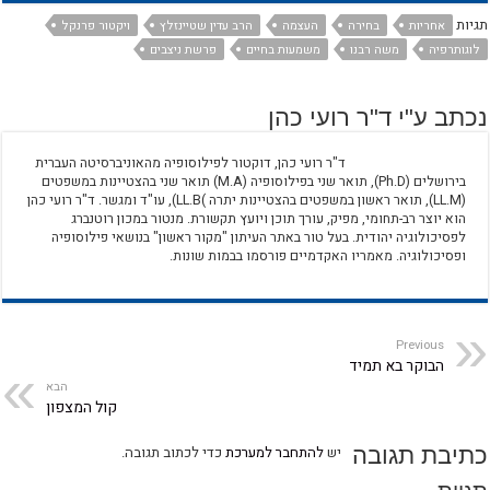
תגיות
אחריות
בחירה
העצמה
הרב עדין שטיינזלץ
ויקטור פרנקל
לוגותרפיה
משה רבנו
משמעות בחיים
פרשת ניצבים
נכתב ע"י ד"ר רועי כהן
ד"ר רועי כהן, דוקטור לפילוסופיה מהאוניברסיטה העברית
בירושלים (Ph.D), תואר שני בפילוסופיה (M.A) תואר שני בהצטיינות במשפטים
(LL.M), תואר ראשון במשפטים בהצטיינות יתרה )LL.B), עו"ד ומגשר. ד"ר רועי כהן
הוא יוצר רב-תחומי, מפיק, עורך תוכן ויועץ תקשורת. מנטור במכון רוטנברג
לפסיכולוגיה יהודית. בעל טור באתר העיתון "מקור ראשון" בנושאי פילוסופיה
ופסיכולוגיה. מאמריו האקדמיים פורסמו בבמות שונות.
Previous
הבוקר בא תמיד
הבא
קול המצפון
כתיבת תגובה
יש
להתחבר למערכת
כדי לכתוב תגובה.