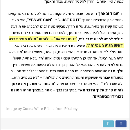
לגמור, ואין אתה בן חורין להפטר הימנה. עבוד והאמן".
ח. "
עבוד והאמן
" הוא מסר עוצמתי ומלא תקווה. בדומה לסלוגנים האמריקאים
עמוסי אבק הכוכבים בסגנון: "
JUST DO IT
" או "
YES WE CAN
", הוא מציב
משימה קשה אך בת-השגה. על זו הדרך, מבקש משה רבינו להבקיע את תודעת
עמו, אשר הורגל להיות פאסיבי ונתמך, ולעורר בהם את האמונה כי הם עצמם,
יכולים להגיע להישגים גדולים,
"יגעת ומצאת" – ולהיות "סולם מוצב ארצה
וראשו מגיע השמיימה"
.
שאיפה זו מזכירה את דבריו היפים של רבי זושא
מאניפולי. לאחר מאה ועשרים אין הוא חושש, כך אמר, שישאלו אותו 'מדוע לא
היית משה רבינו', אך הוא כן מתיירא שמא ישאלו אותו 'מדוע לא היית זושא' –
מדוע לא מילאת את הפוטנציאל הטמון בך, מדוע לא ביצעת את משימת חייך
שלך. זו גם משמעות הנרטיב אותו מבקש משה רבינו להטמיע בלבבות: תחושת
מסוגלות עבור מי שמשקיע ומנסה להגשים את יכולותיו – "לא בשמיים היא…
ולא מעבר לים". וכפי שכתב רבי יצחק עראמה: "
והכוונה כי שתכין את עצמך
להיות קרוב אליך הדבר מאד בפיך ובלבבך – אתה בעצמך תהיה הסולם
להורידו מהשמיים
".
Image by
Corina Witte-Pflanz
from
Pixabay