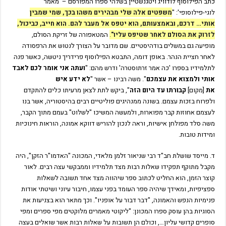
כתב הפילוסוף לודוויג ויטגנשטיין בשלהי ספרו המפורסם – 'מאמר
לוגי-פילוסופי': "
משפטים אלה שלי מבהירים משהו בכך, שמי שמבין
אותי… דרכם, ובאמצעותם, הוא יטפס אל מעבר להם. הוא חייב, כביכול,
לזרוק את הסולם לאחר שטיפס עליו"
.
המטאפורה של זריקת הסולם,
מופיעה גם במשלים בודהיסטיים. שם מדובר על הצורך לנטוש את הרפסודה
לאחר חציית הנהר. באופן דומה, התבטא הפילוסוף פרידריך ניטשה, כאשר פנה
לתלמידיו בספרו 'כה אמר זרתוסטרה' ודרש מהם: "
ועתה אני אומר לכם לאבד
אותי ולמצוא את עצמכם
". משה רבינו – אשר "
לא ידע איש
את
[מקום]
קבורתו עד היום הזה
", ביקש לתת לצאן מרעיתו כלים להתקדם
ולפרוח בזכות עצמם. בשונה ממנהיגים פוליטיים רבים בהיסטוריה, אשר בנו
לעצמם אחוזות קבר מפוארות, ולמעשה המשיכו "לשלוט" בעמם מתוך הקבר,
משה סלד מפולחן אישיות, וראה לנכון להוריש דווקא אמונה, הוראות חינוכיות
ומידות טובות.
ד. מייסד שושלת חב"ד רבי שניאור זלמן מלאדי, המכונה "האדמו"ר הזקן", היה
מקבל מתוקף תפקידו שאלות רבות מצד תלמידיו וממבקשי עצה רבים. לאור
קוצר הזמן, הוא החליט לכתוב ספר שיהווה מצד אחד תשובה לשאלות
ספציפיות, ומאידך שיהיה ספר העומד בפני עצמו, חיבור עיוני ושיטתי אודות
פנימיות הנפש והאמונה, "דבר דבור על אופניו". וכך מתאר הוא בצניעות את
הסוגיות בהן עוסק ספרו המכונן: "ליקוטי מאמרים מלוקטים מפי ספרים ומפי
סופרים קדושי עליון…, וכולם הן תשובות על שאלות רבות אשר שואלים בעצה