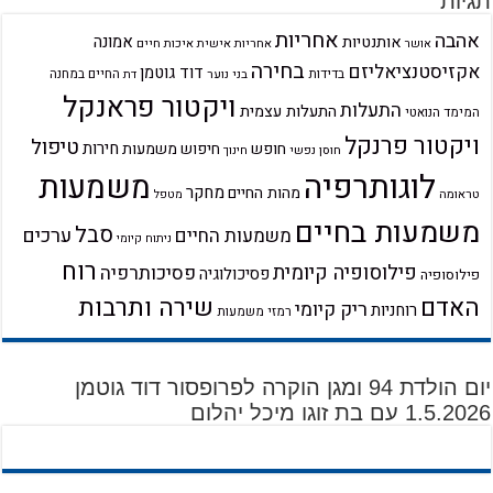
תגיות
אחריות
אהבה
אמונה
אותנטיות
אחריות אישית
איכות חיים
אושר
בחירה
אקזיסטנציאליזם
דוד גוטמן
בדידות
בני נוער
החיים במחנה
דת
ויקטור פראנקל
התעלות
התעלות עצמית
המימד הנואטי
ויקטור פרנקל
טיפול
חירות
חופש
חיפוש משמעות
חוסן נפשי
חינוך
לוגותרפיה
משמעות
מחקר
מהות החיים
טראומה
מטפל
משמעות בחיים
סבל
ערכים
משמעות החיים
ניתוח קיומי
רוח
פילוסופיה קיומית
פסיכותרפיה
פסיכולוגיה
פילוסופיה
שירה ותרבות
האדם
ריק קיומי
רוחניות
רמזי משמעות
יום הולדת 94 ומגן הוקרה לפרופסור דוד גוטמן
1.5.2026 עם בת זוגו מיכל יהלום