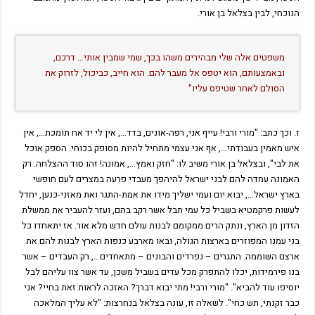
הנוכחי, לבין בצלאל בן אורי.
משפטים אלה שלי מבהירים משהו בכך, שמי שמבין אותי… דרכם,
ובאמצעותם, הוא יטפס אל מעבר להם. הוא חייב, כביכול, לזרוק את
הסולם לאחר שטיפס עליו"
ז. וכך כתב: "מורי ורבי! עייף אני, רפה-אונים, בדד…, אין לי יד אח תומכת…, אין
איש מאמין בעבודתי…, אף אני עצמי מתחיל להיות מסופק בכוחי. הספק אוכל
את לבי", ובצלאל בן אורי משיב לו: "חזק ואמץ…, אמונה! זהו סוד ההצלחה. רק
האמונה עמדה להם לבני ישראל להיהפך מעבדי פרעה במצרים לעם חופשי
בארץ ישראל…, יבוא יום ועמי ישליך מידו את אמת-התגר ואת מאזני-כנען, יחדל
לעשות פרקמטיא בשביל כל עמי תבל אשר רקב בהם, ועזר להעביר את ממשלת
הזדון מן הארץ, ונתק הרים ממקומם לבנות עולם חדש מלא אור. אז יתאחדו כל
בני עמנו המפוזרים בארצות הגולה, ובאו מארבע כנפות הארץ לבנות להם את
ארצם השוממה. התגרים – נפרדים והבונים – מתאחדים…, רק העבדים – אשר
בנו פירמידות, יכלו להתפרק מכל עדים בשביל משכן, עד אשר צוו עליהם לבל
יוסיפו עוד להביא". "מורי ורבי! מתי יבוא דברך? האזכה לראות זאת בחיי? אני
כבר זקנתי, תש כחי". לשאלה זו, עונה בצלאל בנחרצות: "לא עליך המלאכה