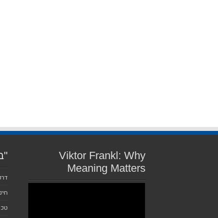
Viktor Frankl: Why
"ב
Meaning Matters
דרכ
חינ
טכנ