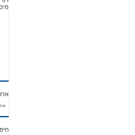
מיכל
ארכ
ארכי
חיפ