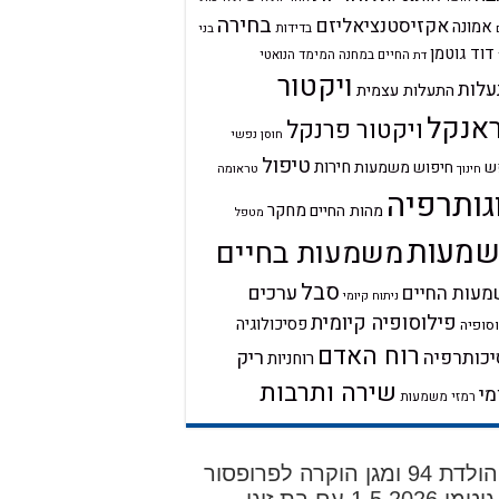
בחירה
אקזיסטנציאליזם
אמונה
בדידות
בני
דוד גוטמן
החיים במחנה
המימד הנואטי
דת
ויקטור
לות
התעלות עצמית
אנקל
ויקטור פרנקל
חוסן נפשי
טיפול
חירות
ש
חיפוש משמעות
טראומה
חינוך
גותרפיה
מחקר
מהות החיים
מטפל
מעות
משמעות בחיים
סבל
ערכים
עות החיים
ניתוח קיומי
פילוסופיה קיומית
פסיכולוגיה
סופיה
רוח האדם
ריק
כותרפיה
רוחניות
שירה ותרבות
מי
רמזי משמעות
יום הולדת 94 ומגן הוקרה לפרופסור