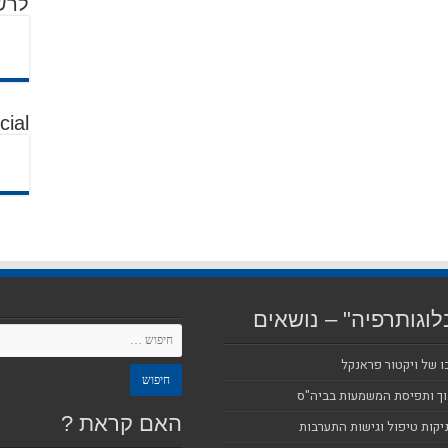
לרש
cial
לוגותרפיה" – נושאים
ו של ויקטור פראנקל
וך ותפיסת המשמעות בביה"ס
האם קראת ?
יקות טיפול וגישות התערבות