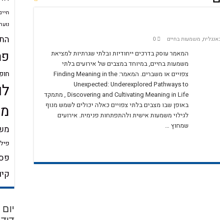
חיים
נוער
התע
אנגלית
,
משמעות בחיים
0
פר
המאמר עוסק בדרכים ייחודיות ובלתי שגרתיות למציאת
משמעות בחיים, במיוחד במצבים של אירועים בלתי
חופ
צפויים או משברים. המאמר: Finding Meaning in the
Unexpected: Underexplored Pathways to
לו
Discovering and Cultivating Meaning in Life , מתמקד
באופן שבו מצבים בלתי צפויים כאלה יכולים לשמש מנוף
מש
לגילוי משמעות אישית ולהתפתחות פנימית. אירועים
שמחוץ …
משמ
פילו
פסי
קיו