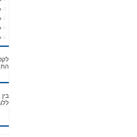
ס
פ
פ
ש
לקסי
התמ
בין
ללוג