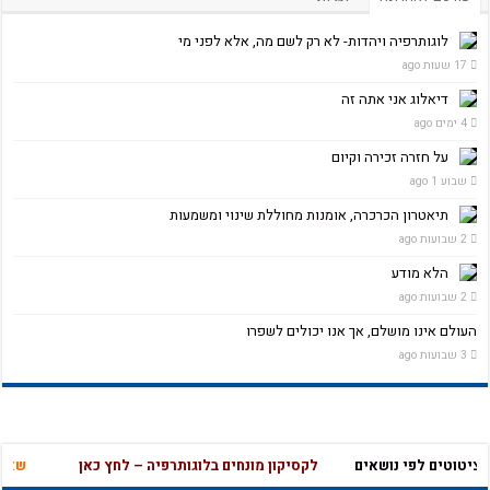
לוגותרפיה ויהדות- לא רק לשם מה, אלא לפני מי
17 שעות ago
דיאלוג אני אתה זה
4 ימים ago
על חזרה זכירה וקיום
שבוע 1 ago
תיאטרון הכרכרה, אומנות מחוללת שינוי ומשמעות
2 שבועות ago
הלא מודע
2 שבועות ago
העולם אינו מושלם, אך אנו יכולים לשפרו
3 שבועות ago
ציטוטים לפי נושאים
לקסיקון מונחים בלוגותרפיה – לחץ כאן
שאלון