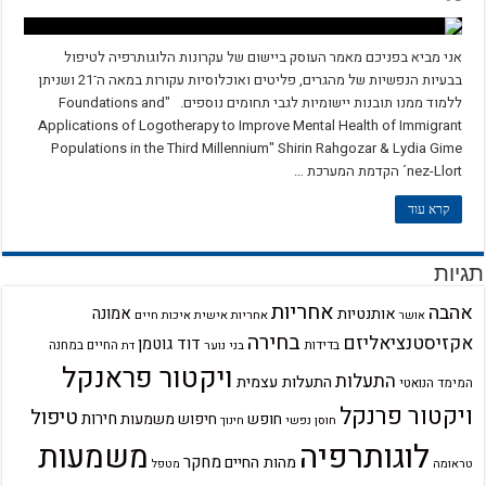
אני מביא בפניכם מאמר העוסק ביישום של עקרונות הלוגותרפיה לטיפול
בבעיות הנפשיות של מהגרים, פליטים ואוכלוסיות עקורות במאה ה־21 ושניתן
ללמוד ממנו תובנות יישומיות לגבי תחומים נוספים. "Foundations and
Applications of Logotherapy to Improve Mental Health of Immigrant
Populations in the Third Millennium" Shirin Rahgozar & Lydia Gime
´nez-Llort הקדמת המערכת …
קרא עוד
תגיות
אחריות
אהבה
אמונה
אותנטיות
אחריות אישית
איכות חיים
אושר
בחירה
אקזיסטנציאליזם
דוד גוטמן
בדידות
בני נוער
החיים במחנה
דת
ויקטור פראנקל
התעלות
התעלות עצמית
המימד הנואטי
ויקטור פרנקל
טיפול
חירות
חופש
חיפוש משמעות
חוסן נפשי
חינוך
לוגותרפיה
משמעות
מחקר
מהות החיים
טראומה
מטפל