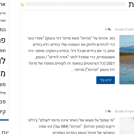
אה
ת
חיים
נוער
התע
סקירת ספרות
0
פר
(או: תהיות על "תהיות" מאת פרופ' דוד גוטמן) "ספרי נוצר
כדי להדגיש ולחזק את האמונה שלי בחיים. ולא בחיים
חופ
סתם, כי אם בחיים שבכל גיל- ובפרט בהתקרב סופם- יהיו
משמעותיים, כדי שאוכל לומר "תודה לחיים" / גוטמן,
לו
2021 (כל הציטוטים במאמר זה לקוחים מספרו של פרופ'
דוד גוטמן "תהיות") מניחה …
מש
קרא עוד
משמ
פילו
פסי
קיו
סקירת ספרות
0
"מי שמקל על משאו של האחר איננו מיותר לעולם" צ'רלס
דיקנס (מתוך תהיות) "תהיות" (384 עמ') זהו ספרו
החמישי של פרופ' גוטמן בסדרת הספרים