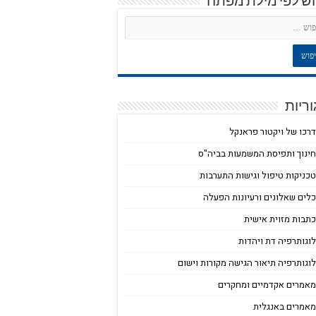
וש לפי מילת מפתח
ריות
רכו של ויקטור פראנקל
ינוך ותפיסת המשמעות בביה"ס
כניקות טיפול וגישות התערבות
לים שאלונים ורעיונות הפעלה
תבות מזוית אישית
וגותרפיה דת ויהדות
וגותרפיה תיאור הגישה מקורות וישום
אמרים אקדמיים ומחקרים
אמרים באנגלית