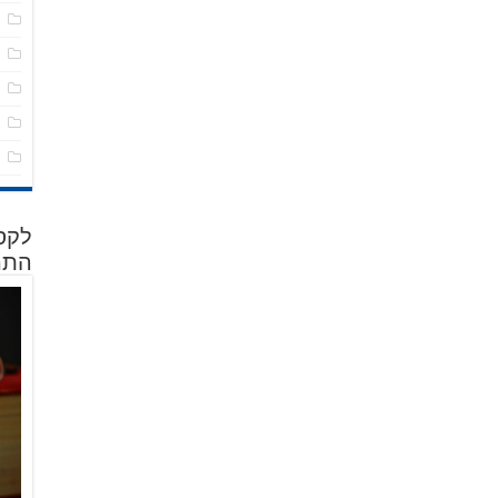
מ
ס
פ
פ
ש
לקסי
התמ