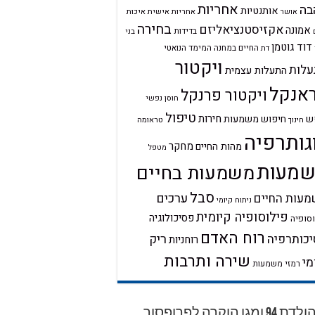
אחריות
בה
אותנטיות
אחריות אישית
איכות
אושר
בחירה
אקזיסטנציאליזם
אמונה
בדידות
בני
דוד גוטמן
החיים במחנה
המימד הנואטי
דת
ויקטור
לות
התעלות עצמית
אנקל
ויקטור פרנקל
חוסן נפשי
טיפול
חירות
ש
חיפוש משמעות
טראומה
חינוך
גותרפיה
מחקר
מהות החיים
מטפל
מעות
משמעות בחיים
סבל
ערכים
עות החיים
ניתוח קיומי
פילוסופיה קיומית
פסיכולוגיה
סופיה
רוח האדם
ריק
כותרפיה
רוחניות
שירה ותרבות
מי
רמזי משמעות
יום הולדת 94 ומגן הוקרה לפרופסור