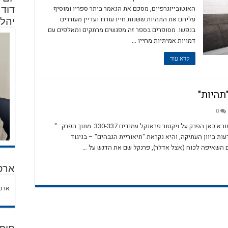
האוטובייוגרפיים, מסכם את הנאמר ביתר ספריו ומוסיף
עליהם את התהיות ששנות חייו עוררו ועדיין מעוררים
יהלו
בנפשו. מסופרים בספר זה מפגשים מרתקים ומאלפים עם
דמויות אמיתיות מחייו …
קרא עוד
תהיות"
0
מתוך הספר "תהיות" מאת פרופ' דוד גוטמן, מובא כאן הפרק על ויקטור פראנקל עמודים 330-337. מתוך הפרק : "…
ות ביוון העתיקה, והיא נקראת "תיאוריית הגבהים" – בניגוד
ום השאיפה לכוח (אצל אדלר), פרנקל שם את הדגש על …
ארכי
ארכי