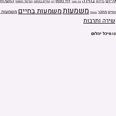
בחירה
ליזם
התעלות
דוד גוטמן
בדידות
בני נוער
החיים במחנה
המימד הנואטי
דת
משמעות
משמעות בחיים
משמעות ה
מחקר
חיים
מטפל
שירה ותרבות