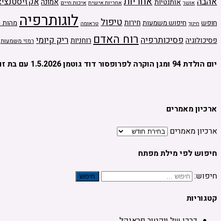
אחריות
אהבה
אקזיסטנציא
אמונה
אותנטיות
אחריות אישית
איכות חיים
אושר
לוגותרפיה
טיפול
חירות
חופש
חיפוש משמעות
מהות ה
טראומה
חינוך
רוח האדם
ריק קיומי
פסיכותרפיה
פסיכולוגיה
רוחניות
רמזי משמעות
יום הולדת 94 ומגן הוקרה לפרופסור דוד גוטמן 1.5.2026 עם בת זוגו מיכל יהלום
ארכיון מאמרים
ארכיון מאמרים
חיפוש לפי מילת מפתח
חיפוש:
קטגוריות
דרכו של ויקטור פראנקל