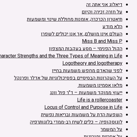
דיאלוג אני אתה זה
על חזרה זכירה וקיום
תיאטרון הכרכרה, אומנות מחוללת שינוי ומשמעות
הלא מודע
העולם אינו מושלם, אך אנו יכולים לשפרו
Miss B and Miss P
הקול הפנימי – מסע בעקבות המצפון
haracter Strengths and the Three Types of Meaning in Life
Logotheory and logotherapy
לפני שהאדם מחפש משמעות בחייו
על העקרונות הבסיסיים בפסיכולוגיות של אדלר ופרנקל
מלאו אסמינו משמעות
ייעוץ ממוקד משמעות – ד"ר פול וונג
Life is a rollercoaster
Locus of Control and Purpose in Life
השפעת הדת על משמעות ובריאות נפשית
לוגוסקופיה – כלים לשיח רב-ממדי בלוגותרפיה
על המשמר
על אחריות ומנהיגות