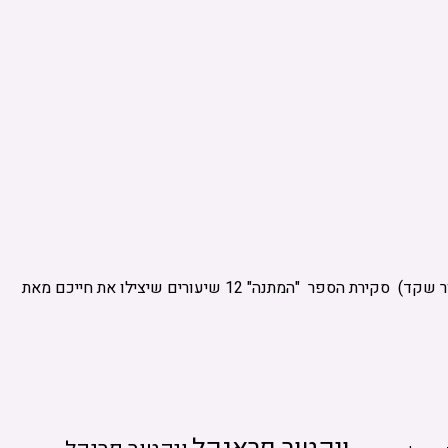
"חופש הוא מנהג לכל החיים" מהם בתי הכלא הנפשיים האוניברסליים של כולנו, ומהם המפתחות לשחרור מהם? (סקירת הספר נכתבה ע"י דרור שקד) סקירת הספר "המתנה" 12 שיעורים שיצילו את חייכם מאת