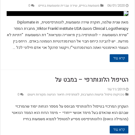
06/01/2020
משמעות בחיים
,
שירה עברית ומשמעות בחיים
0
מאת שגית שלמה, חוקרת שירה ומשמעות, לוגותרפיסטית, Diplomate in
Clinical Logotherapy מטעם Viktor Frankl institute USA, מחברת הספר
“שירת המשמעות – לוגותרפיה בין תיאוריה ומציאות” דת המשמעות "דתיות לא
מודעת.. יש להבינה כיחס חבוי אל הטרנסנדנטיות הטמונה באדם.. היחס בין
העצמי האימננטי ואתה הטרנסנדנטי"/ ויקטור פרנקל אני אדם חילוני לכל …
קרא עוד
הטיפול הלוגותרפי – במבט על
16/11/2019
טכניקות טיפול וגישות התערבות
,
לוגותרפיה תיאור הגישה מקורות וישום
0
העקרון המרכזי בטיפול הלוגותרפי מבוסס על מספר הנחות יסוד שהמרכזי
שבהם הוא שהאדם בעל מימד אנושי ייחודי – מימד הרוח הוא הממד הנואטי
(מהמילה נואוס) הלוגותרפיסט מסייע למטופל למצוא משמעות בחייו
קרא עוד