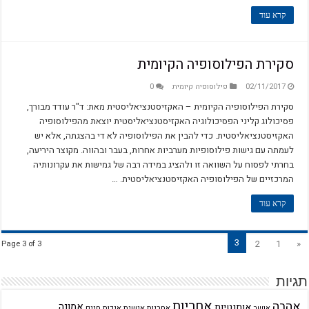
קרא עוד
סקירת הפילוסופיה הקיומית
02/11/2017
פילוסופיה קיומית
0
סקירת הפילוסופיה הקיומית – האקזיסטנציאליסטית מאת: ד"ר עודד מבורך,
פסיכולוג קליני הפסיכולוגיה האקזיסטנציאליסטית יוצאת מהפילוסופיה
האקזיסטנציאליסטית. כדי להבין את הפילוסופיה לא די בהצגתה, אלא יש
לעמתה עם גישות פילוסופיות מערביות אחרות, בעבר ובהווה. מקוצר היריעה,
בחרתי לפסוח על השוואה זו ולהציג במידה רבה של גמישות את עקרונותיה
המרכזיים של הפילוסופיה האקזיסטנציאליסטית. …
קרא עוד
3
2
1
«
Page 3 of 3
תגיות
אחריות
אהבה
אמונה
אותנטיות
אחריות אישית
איכות חיים
אושר