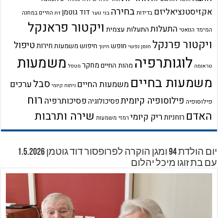
בחירה
אקזיסטנציאליזם
דוד גוטמן
בדידות
בני נוער
החיים במחנה
דת
ויקטור פראנקל
התעלות
התעלות עצמית
המימד הנואטי
ויקטור פרנקל
טיפול
חירות
חופש
חיפוש משמעות
חוסן נפשי
חינוך
לוגותרפיה
משמעות
מחקר
מהות החיים
טראומה
מטפל
משמעות בחיים
סבל
ערכים
משמעות החיים
ניתוח קיומי
רוח
פילוסופיה קיומית
פסיכותרפיה
פסיכולוגיה
פילוסופיה
שירה ותרבות
האדם
ריק קיומי
רוחניות
רמזי משמעות
יום הולדת 94 ומגן הוקרה לפרופסור דוד גוטמן 1.5.2026
עם בת זוגו מיכל יהלום