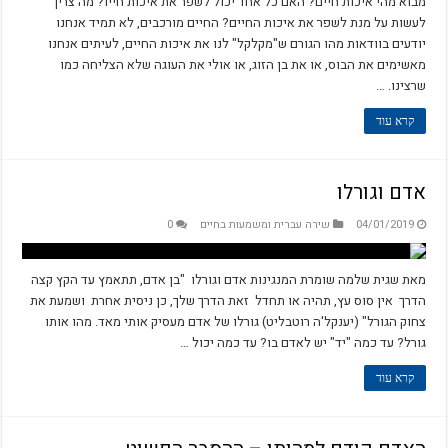
מבוא מהי איכות חיים? האם כל אחד יכול לשפר את איכות חייו? מה צריך
לעשות על מנת לשפר את איכות החיים? החיים מורכבים, לא תמיד אנחנו
יודעים בוודאות מהו הגורם ש"מקלקל" לנו את איכות החיים, לעיתים אנחנו
מאשימים את הבוס, או את בן הזוג, או אולי את העוגה שלא הצליחה כמו
שרצינו. …
קרא עוד
אדם וגורלו
04/01/2019
שירה עברית ומשמעות בחיים
0
מאת שגית שלמה שומרת המנגינות אדם וגורלו "בן אדם, תתאמץ עד הקץ קצה
הדרך אין סוס עץ, תהיה או תחדל זאת הדרך שלך, כן ניסית אחרת ושמעת את
צחוק הגורל" (יענקל'ה רוטבליט) גורלו של אדם מעסיק אותי מאד. מהו אותו
גורל? עד כמה "יד" יש לאדם בו? עד כמה יכול …
קרא עוד