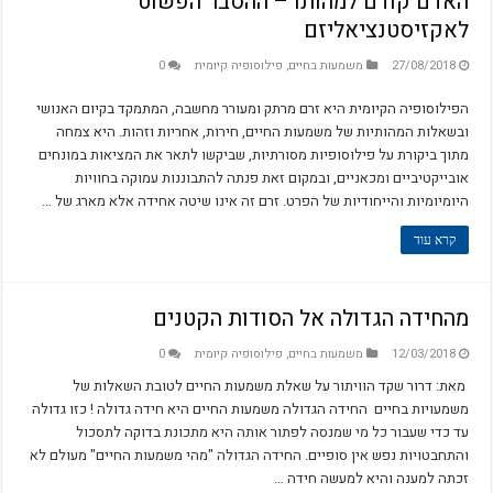
האדם קודם למהותו – ההסבר הפשוט
לאקזיסטנציאליזם
27/08/2018
משמעות בחיים
,
פילוסופיה קיומית
0
הפילוסופיה הקיומית היא זרם מרתק ומעורר מחשבה, המתמקד בקיום האנושי
ובשאלות המהותיות של משמעות החיים, חירות, אחריות וזהות. היא צמחה
מתוך ביקורת על פילוסופיות מסורתיות, שביקשו לתאר את המציאות במונחים
אובייקטיביים ומכאניים, ובמקום זאת פנתה להתבוננות עמוקה בחוויות
היומיומיות והייחודיות של הפרט. זרם זה אינו שיטה אחידה אלא מארג של …
קרא עוד
מהחידה הגדולה אל הסודות הקטנים
12/03/2018
משמעות בחיים
,
פילוסופיה קיומית
0
מאת: דרור שקד הוויתור על שאלת משמעות החיים לטובת השאלות של
משמעויות בחיים החידה הגדולה משמעות החיים היא חידה גדולה ! כזו גדולה
עד כדי שעבור כל מי שמנסה לפתור אותה היא מתכונת בדוקה לתסכול
והתחבטויות נפש אין סופיים. החידה הגדולה "מהי משמעות החיים" מעולם לא
זכתה למענה והיא למעשה חידה …