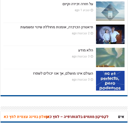
על חזרה זכירה וקיום
שבוע 1 ago
תיאטרון הכרכרה, אומנות מחוללת שינוי ומשמעות
2 שבועות ago
הלא מודע
3 שבועות ago
העולם אינו מושלם, אך אנו יכולים לשפרו
3 שבועות ago
ים
לקסיקון מונחים בלוגותרפיה – לחץ כאן
שאלון בחינה עצמית לחץ כאן
לקס
מהי אהבה נו