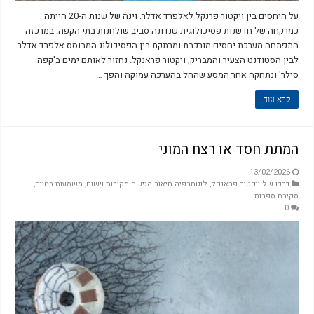
על היחסים בין ויקטור פרנקל לאלפרד אדלר. וינה של שנות ה-20 הייתה
כמרקחה של חדשנות פסיכולוגית שנדונה סביב שולחנות בתי הקפה. במרכזה
התפתחה מערכת יחסים מורכבת ומרתקת בין הפסיכולוג המבוסס אלפרד אדלר
לבין הסטודנט הצעיר והמבריק, ויקטור פראנקל. נחזור לאותם ימים ב'קפה
סילר' ונתחקה אחר המסע שהחל בהערכה עמוקה והפך …
קרא עוד
המתת חסד או רצח המוני
13/02/2026
דרכו של ויקטור פראנקל
,
לוגותרפיה תיאור הגישה מקורות וישום
,
משמעות בחיים
,
סקירת ספרות
0