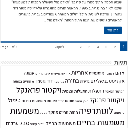
שבוע הספר. מתוך ספרו של פרנקל "האדם מול השאלה המכוונת למשמעות"
שיצא לאור בהונגרית ב 1996. המאמר תורגם מהונגרית על-ידי פרופסור דוד
גוטמן | עריכה לשונית: מיכל יהלום המאמר 6 עמודים בעברית קישורים
למאמרים נוספים שתורגמו מתוך הספר: "האדם מול …
קרא עוד
1
2
3
4
5
»
...
לסוף»
Page 1 of 6
תגיות
אחריות
אהבה
אמונה
אותנטיות
אחריות אישית
איכות חיים
אושר
בחירה
אקזיסטנציאליזם
דוד גוטמן
בדידות
בני נוער
החיים במחנה
דת
ויקטור פראנקל
התעלות
התעלות עצמית
המימד הנואטי
ויקטור פרנקל
טיפול
חירות
חופש
חיפוש משמעות
חוסן נפשי
חינוך
לוגותרפיה
משמעות
מחקר
מהות החיים
טראומה
מטפל
משמעות בחיים
סבל
ערכים
משמעות החיים
ניתוח קיומי