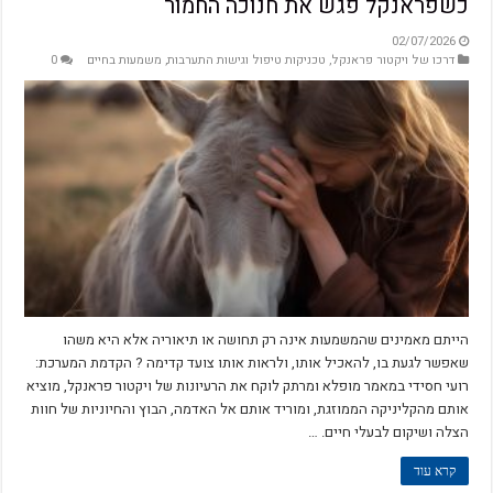
כשפראנקל פגש את חנוכה החמור
02/07/2026
דרכו של ויקטור פראנקל
,
טכניקות טיפול וגישות התערבות
,
משמעות בחיים
0
הייתם מאמינים שהמשמעות אינה רק תחושה או תיאוריה אלא היא משהו
שאפשר לגעת בו, להאכיל אותו, ולראות אותו צועד קדימה ? הקדמת המערכת:
רועי חסידי במאמר מופלא ומרתק לוקח את הרעיונות של ויקטור פראנקל, מוציא
אותם מהקליניקה הממוזגת, ומוריד אותם אל האדמה, הבוץ והחיוניות של חוות
הצלה ושיקום לבעלי חיים. …
קרא עוד