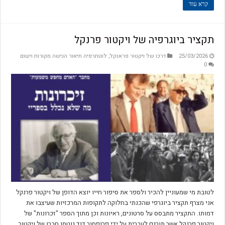
קרא עוד
תקציר ביוגרפיה של ויקטור פרנקל
25/03/2026
דרכו של ויקטור פראנקל
,
לוגותרפיה תיאור הגישה מקורות וישום
0
לטובת מי שמעוניין להכיר ולספר את סיפור חייו יוצא הדופן של ויקטור פרנקל
אני מצרף תקציר ביוגרפי שהכנתי בחלוקה לתקופות המרכזיות שעיצבו את
דמותו. התקציר מתבסס על סרטונים, ראיונות וכן מתוך הספר "זכרונות" של
ויקטור פרנקל אשר תורגם לעברית על ידי פרופסור דוד גוטמן חברו של ויקטור