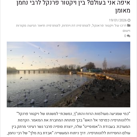
איפה אני בעולם? בין ויקטור פרנקל לרבי נחמן
מאומן
19/01/2026
דרכו של ויקטור פראנקל
,
לוגותרפיה דת ויהדות
,
לוגותרפיה תיאור הגישה מקורות
וישום
0
"כמי שמגיעה מעולמות הרוח והתנ"ך, נמשכתי למשנתו של ויקטור פרנקל"
וללוגותרפיה כפרפר אל האש" בכך פותחת המחברת את המאמר. הקדמת
המערכת: בעבודת ה"אסוסייט" שלה, יוצרת סופיה פרבר גשר רעיוני מרתק בין
עולם החסידות ללוגותרפיה. דרך ניתוח המעשייה "אבדת בת מלך" של רבי נחמן,