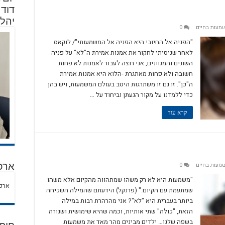
יהלו
מעות בחיים
0
"הפניה אל החיובי היא הפניה אל המשמעותי"/ לוקאס
לאחר שניסיתי לחקור את אמנות אמירת ה"לא" על פניה
השונים והמגוונים, אני רוצה לעבור לאמנות לא פחות
חשובה ולא פחות מאתגרת -הלוא היא אמנות אמירת
ה"כן". זו גם זו משתרגות היטב בעולם המשמעות, ויש בהן
כדי ללמדנו על מקור הגעתן וביחוד על …
קרא עוד
מעות בחיים
0
ארכי
"משמעות היא לא רק משהו שמתהווה מהקיום אלא משהו
ארכי
שמתעמת עם הקיום." (פרנקל) הידעתם שהמילה השכיחה
ביותר בעברית היא "לא"? אני מהרהרת רבות במילה
הזאת, "כולה" שתי אותיות, וכמה שהיא שימושית ושגורה
בשפה שלנו… ילדים מבינים מהר מאד את משמעות