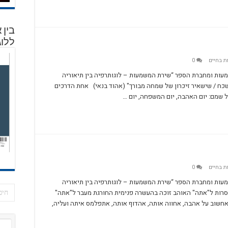
בין 
ללוג
ת בחיים
0
עות ומחברת הספר “שירת המשמעות – לוגותרפיה בין תיאוריה
כח / שישאיר זיכרון של שמחה מבורך" (אהוד בנאי) אחת הדרכים
 על שמם: יום האהבה, יום המשפחה, יום …
ת בחיים
0
עות ומחברת הספר “שירת המשמעות – לוגותרפיה בין תיאוריה
רות ל"אתה" האוהב זוכה בהעשרה פנימית החורגת מעבר ל"אתה"
י בחיי- ככל שאחשוב על אהבה, אחווה אותה, אהדוף אותה, אתפלמס איתה ועליה,