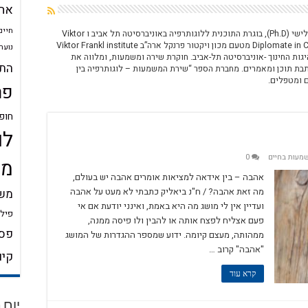
אה
חיים
שגית שלמה, סטודנטית לתאר שלישי (Ph.D), בוגרת התוכנית ללוגותרפיה באוניברסיטה תל אביב ו Viktor
Frankl institute USA ומוסמכת Diplomate in Clinical Logotherapy מטעם מכון ויקטור פרנקל ארה”ב Viktor Frankl institute
נוער
B בלשון וספרות ו- MA במנהל ומנהיגות החינוך -אוניברסיטה תל-אביב. חוקרת שירה ומשמעות, ומלווה את
התע
ת תוכן ומאמרים. ​מחברת הספר “שירת המשמעות – לוגותרפיה בין
 ומטפלים.
פר
חופ
לו
מעות בחיים
0
מש
אהבה – בין אידאה למציאות אומרים אהבה יש בעולם,
מה זאת אהבה? / ח"נ ביאליק כתבתי לא מעט על אהבה
משמ
ועדיין אין לי מושג מה היא באמת, ואינני יודעת אם אי
פילו
פעם אצליח לפצח אותה או להבין ולו פיסה ממנה,
פסי
ממהותה, מעצם קיומה. ידוע שמספר ההגדרות של המושג
"אהבה" קרוב …
קיו
קרא עוד