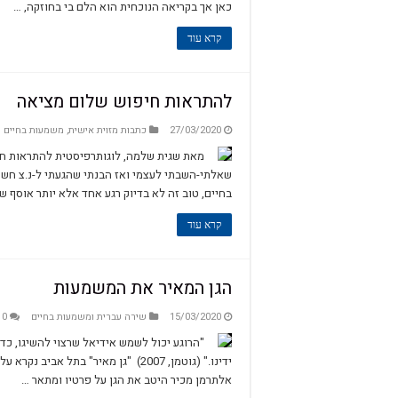
כאן אך בקריאה הנוכחית הוא הלם בי בחוזקה, …
קרא עוד
להתראות חיפוש שלום מציאה
27/03/2020
כתבות מזוית אישית
,
משמעות בחיים
מאת שגית שלמה, לוגותרפיסטית להתראות חי
שאלתי-השבתי לעצמי ואז הבנתי שהגעתי ל-נ.צ חשוב
בחיים, טוב זה לא בדיוק רגע אחד אלא יותר אוסף ש
קרא עוד
הגן המאיר את המשמעות
15/03/2020
שירה עברית ומשמעות בחיים
0
"הרוגע יכול לשמש אידיאל שרצוי להשיגו, כדי
ידינו." (גוטמן, 2007) "גן מאיר" בת
אלתרמן מכיר היטב את הגן על פרטיו ומתאר …