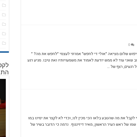
מ
ס
פ
פ
ש
0
פוש שלום מציאה ״אולי די לחפש״ אמרתי לעצמי ״לחפש את מה? ״
 שאני עוד לא ממש יודעת לאמוד את משמעויותיו ואת טיבו. מגיע רגע
לקסי
ל רגעים, רצף של …
התמ
 לקבל את מה שהטבע בלאו הכי מכין לנו, וכדי לא לקצר את ימינו במו
ל אביב נקרא על שמו של ראש העיר הראשון, מאיר דיזינגוף. נדמה כי הדובר בשיר של