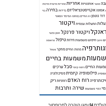
אחריות
בה
אותנטיות
אחריות אישית
איכות
אושר
בחירה
אקזיסטנציאליזם
אמונה
בדידות
בני
דוד גוטמן
החיים במחנה
המימד הנואטי
דת
ויקטור
לות
התעלות עצמית
אנקל
ויקטור פרנקל
חוסן נפשי
טיפול
חירות
ש
חיפוש משמעות
טראומה
חינוך
גותרפיה
מחקר
מהות החיים
מטפל
מעות
משמעות בחיים
סבל
ערכים
עות החיים
ניתוח קיומי
פילוסופיה קיומית
פסיכולוגיה
סופיה
רוח האדם
ריק
כותרפיה
רוחניות
שירה ותרבות
מי
רמזי משמעות
יום הולדת 94 ומגן הוקרה לפרופסור