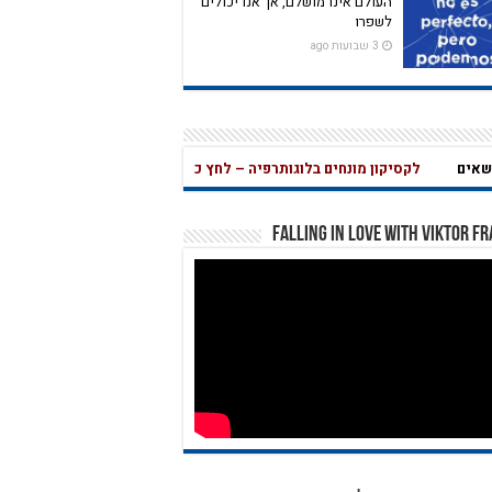
העולם אינו מושלם, אך אנו יכולים
לשפרו
3 שבועות ago
ם
לקסיקון מונחים בלוגותרפיה – לחץ כאן
שאלון בחינה עצמית לחץ כאן
מהי אהבה נואטית? מהי משמעות עליונה? ע
לקסיקון
Falling in Love with Viktor F