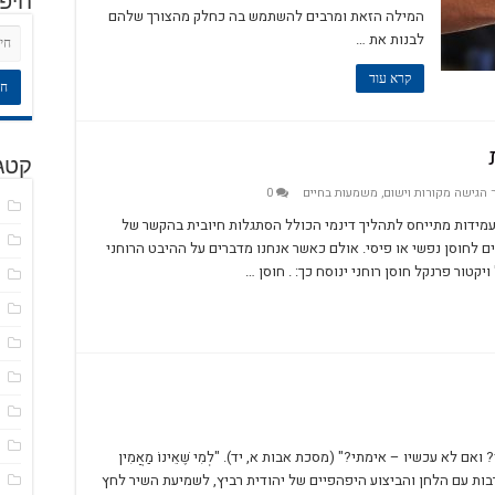
חיפ
המילה הזאת ומרבים להשתמש בה כחלק מהצורך שלהם
לבנות את …
קרא עוד
קטגו
 הגישה מקורות וישום
,
משמעות בחיים
0
ד
קבוע שהמושג חוסן ((Resilience או עמידות מתייחס לתהליך דינמי הכולל הסתגלות חיובית בהקשר של
ח
Luthar et ). זאת כשמתכוונים לחוסן נפשי או פיסי. אולם כאשר אנחנו מדברים על ההיבט הרוחני
קטור פרנקל חוסן רוחני ינוסח כך: . חוסן …
ט
כ
כ
ל
ל
מ
אם לא עכשיו – אימתי?" (מסכת אבות א, יד). "לְמִי שֶׁאֵינוֹ מַאֲמִין
שנים רבות עם הלחן והביצוע היפהפיים של יהודית רביץ, לשמיעת השיר לחץ
מ