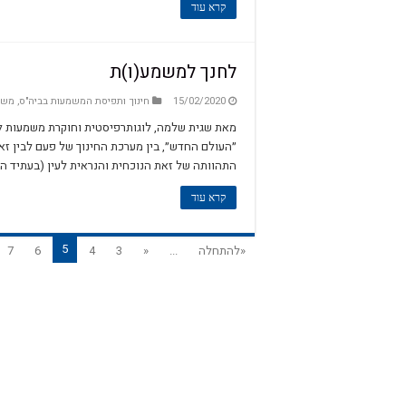
קרא עוד
לחנך למשמע(ו)ת
15/02/2020
חינוך ותפיסת המשמעות בביה"ס
,
משמ
מאת שגית שלמה, לוגותרפיסטית וחוקרת משמעות לח
״העולם החדש״, בין מערכת החינוך של פעם לבין זא
התהוותה של זאת הנוכחית והנראית לעין (בעתיד הק
קרא עוד
5
«להתחלה
...
«
3
4
6
7