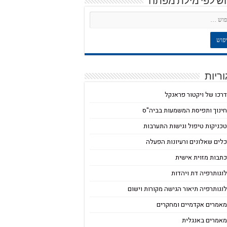
וש לפי מילת מפתח
ריות
רכו של ויקטור פראנקל
ינוך ותפיסת המשמעות בביה"ס
כניקות טיפול וגישות התערבות
לים שאלונים ורעיונות הפעלה
תבות מזוית אישית
וגותרפיה דת ויהדות
וגותרפיה תיאור הגישה מקורות וישום
אמרים אקדמיים ומחקרים
אמרים באנגלית