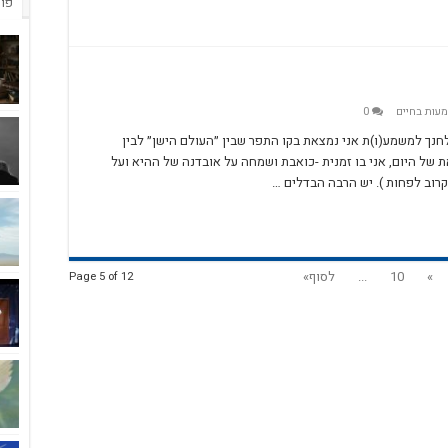
פור
עות בחיים
0
נך למשמע(ו)ת אני נמצאת בקו התפר שבין ״העולם הישן״ לבין
ת של היום, אני בו זמנית -כואבת ושמחה על אובדנה של ההיא ועל
רוב לפחות ). יש הרבה הבדלים …
»
10
...
לסוף»
Page 5 of 12