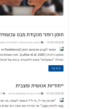
חוסן רוחני מנקודת מבט עכשווית
14/04/2020
כתבות מזוית אישית
,
לוגותרפיה תיאור
אפשר ל
מצוקה ניכרת ( al, 2000
המילה "הסתגלות" פחות רלוונטית. ברוחו של פרופ' וי
קרא עוד
ייחודיות אנושית ומצבית
07/04/2020
שירה עברית ומשמעות בחיים
0
"אם אין אני לי, מי לי? וכשאני לעצמי, מה אני? ו
קָשֶׁה לִחְיוֹת הַשָּׁנָה" אני מכירה את השיר הזה 