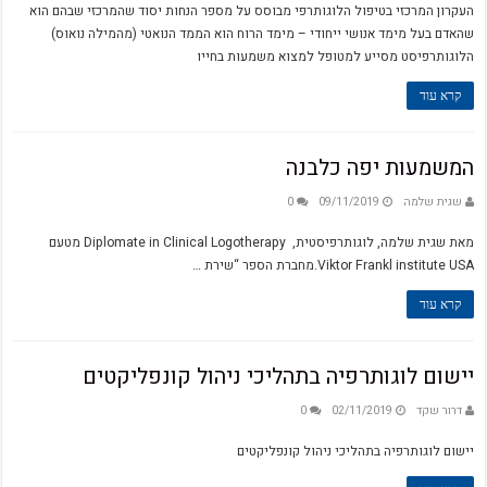
העקרון המרכזי בטיפול הלוגותרפי מבוסס על מספר הנחות יסוד שהמרכזי שבהם הוא
שהאדם בעל מימד אנושי ייחודי – מימד הרוח הוא הממד הנואטי (מהמילה נואוס)
הלוגותרפיסט מסייע למטופל למצוא משמעות בחייו
קרא עוד
המשמעות יפה כלבנה
שגית שלמה
09/11/2019
0
מאת שגית שלמה, לוגותרפיסטית, Diplomate in Clinical Logotherapy מטעם
Viktor Frankl institute USA.מחברת הספר “שירת …
קרא עוד
יישום לוגותרפיה בתהליכי ניהול קונפליקטים
דרור שקד
02/11/2019
0
יישום לוגותרפיה בתהליכי ניהול קונפליקטים