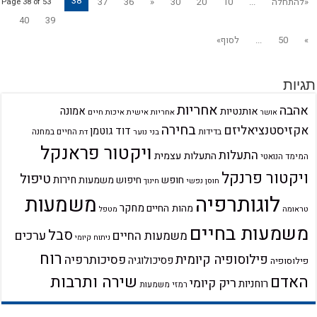
38
«להתחלה
...
10
20
30
«
36
37
Page 38 of 53
40
39
»
50
...
לסוף»
תגיות
אחריות
אהבה
אמונה
אותנטיות
אחריות אישית
איכות חיים
אושר
בחירה
אקזיסטנציאליזם
דוד גוטמן
בדידות
בני נוער
החיים במחנה
דת
ויקטור פראנקל
התעלות
התעלות עצמית
המימד הנואטי
ויקטור פרנקל
טיפול
חירות
חופש
חיפוש משמעות
חוסן נפשי
חינוך
לוגותרפיה
משמעות
מחקר
מהות החיים
טראומה
מטפל
משמעות בחיים
סבל
ערכים
משמעות החיים
ניתוח קיומי
רוח
פילוסופיה קיומית
פסיכותרפיה
פסיכולוגיה
פילוסופיה
שירה ותרבות
האדם
ריק קיומי
רוחניות
רמזי משמעות