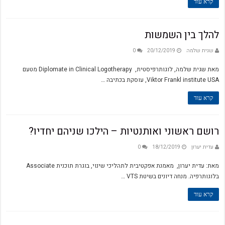
קרא עוד
להלך בין השמשות
שגית שלמה
20/12/2019
0
מאת שגית שלמה, לוגותרפיסטית, Diplomate in Clinical Logotherapy מטעם
Viktor Frankl institute USA, עוסקת בכתיבה …
קרא עוד
רושם ראשוני ואותנטיות – הילכו שניהם יחדיו?
עדית יערון
18/12/2019
0
מאת: עדית יערון, מאמנת אפקטיבית לתהליכי שינוי, בוגרת תוכנית Associate
בלוגותרפיה. מנחה דיונים בשיטת VTS …
קרא עוד