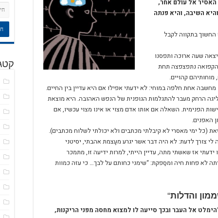
האסיר אל עולם אחר,
היא השיבה, והיא פנתה
ף החשוך בתקווה לקבל
 יצאה שעה ארוכה ותפסנו
קטגו
הקפואה נתפצפצה תחת
 מוחותיהם קהויים.
ד
 מחשבה אחת חלפה במוחי: לא ידעתי אפילו אם היא עדיין בין החיים.
ח
ליגה הרחק מעבר להתגלמות הגופנית של הנפש האהובה. היא מוצאת
שות הפנימית. השאלה אם אותו אדם מצוי או אינו מצוי עכשיו, אם
ט
ן האפנים.
כ
זאת (כל ימי מאסרי לא קיבלתי מכתבים ולא יכולתי לשלוח מכתבים).
לי צורך לדעת: לא היה דבר אשר יגרע מעָצמת אהבתי, יסיטני
כ
ידעתי אז שאשתי מתה, עדיין הייתי, למרות ידיעה זו, מתמכר
ל
ה לא פחות חיה ומסַפקת: “שימני כחותם על לבך… כי עזה כמוות
ל
מ
מון והדלות
“
מ
הימלט אל העבר ובכך סייעה לו למצוא מחסה מפני הריקנות,
מ