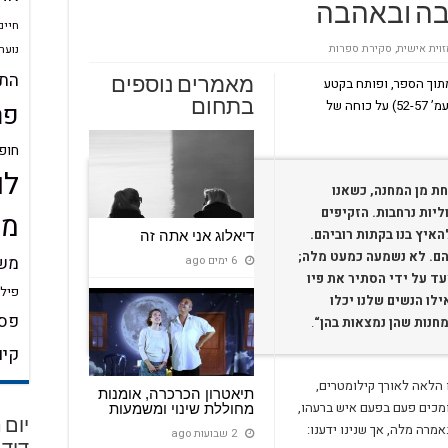
בה ובאהבה
חיים
וית אישית
,
סקירת ספרות
נוער
התע
וך הספר, ופותח ב
קטע
מאמרים נוספים
מספרו של ויקטור פרנקל “האדם מחפש משמעות” (עמ’ 52-57) על כוחה של
בתחום
פר
חופ
לו
ת מן המחנה, כשאנו
יות נרחבות. הזקיפים
מש
האיץ בנו בקתות רוביהם.
דיאלוג אני אתה זה
יהם. לא נשמעה כמעט מלה;
משמ
6 ימים ago
ד על ידי הסתיר את פיו
פילו
ילו הנשים שלנו יכלו
פסי
מחנות שהן נמצאות בהן“
.
קיו
 הלאה לאורך קילומטרים,
תיאטרון הכרכרה, אומנות
תומכים פעם בפעם איש ברעהו,
מחוללת שינוי ומשמעות
מרה מלה, אך שנינו ידענו:
2 שבועות ago