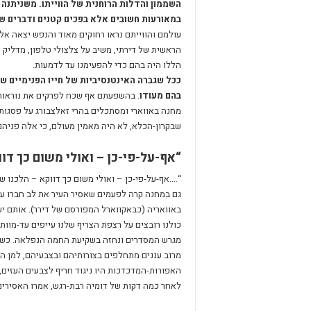
השממון והדלות הרוחנית של הווייתו. משניתנה 
במאורעות חשובים אלא בפכים קטנים ודברים ש
עולמם והווייתם נראו רחוקים מאוד והנפש יצאה אלי
הראשית של דירתי, משיב על צלצולי טלפון, מדליק 
הללו היה בהם כדי להפעימנו עד לדמעות.
ככל שגברה האינטנסיביות של חייו הפנימיים ש
בהם מעודו
. בהשפעתם אף שכח לפרקים את נוראות ח
מחנה באווארי ומסתכלים בהרי זאלצבורג על פסגו
שבקרון-הכלא, לא היה מאמין מעולם, כי אלה פניהם
“אף-על-פי-כן – ואולי משום כך דוו
“….אף-על-פי-כן – ואולי משום כך דווקא – הלכנו שב
גם במחנה קרה לפעמים שאסיר העיר את לב חברו ע
באוואריה (כבאקווארל המפורסם של דירר). אותם יע
כולנו רובצים על רצפת הצריף שלנו עייפים עד-מוות,
מגרש המסדרים ונחזה בשקיעת החמה הנפלאה. כשעמד
מרוב עננים מתחלפים בצורותיהם ובצבעיהם, למן ה
האפורות-המדכדכות היו ניגוד חריף לצבעים העזים,
לאחר כמה דקות של דומיה רבת-רגש, אמרו האסירים 