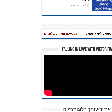
לשפרו
3 שבועות ago
ים לפי נושאים
לקסיקון מונחים בלוגותרפיה – לחץ כאן
שאלון בחינה עצמית לחץ כא
מהי אהבה נואטית? מהי משמ
Falling in Love with Viktor F
את ידיעותך בלוגותרפיה