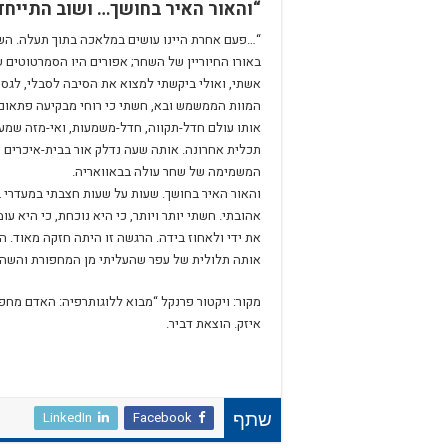
“והאור האיר בחושך… ושוב התייחד
“…פעם אחרת היינו עושים במלאכה בתוך תעלה. השח
באורו החיוריין של השחר; אפורים היו הסמרטוטים ש
אשתי, ואולי ביקשתי למצוא את הסיבה לסבלי, לגס
המוות הממשמש ובא, חשתי כי רוחי מבקיעה פתאום 
אותו עולם חדל-תקווה, חדל-משמעות, ואי-מזה שמעתי
תכלית אחרונה. אותה שעה נדלק אור בבית-איכרים ר
המשמימה של שחר עולה בבאוואריה.
והאור האיר בחושך. שעות על שעות חצבתי במעדרי ב
אהובתי. חשתי יותר ויותר, כי היא נוכחת, כי היא ע
את ידי ולאחוז בידה. הרגשה זו היתה חזקה מאוד. הי
אותה תלולית של עפר שהעליתי מן המחפורת והשהתה ע
מקור: ויקטור פרנקל “מבוא ללוגותרפיה: האדם מח
איזק. הוצאת דביר.
LinkedIn
Facebook
שתף