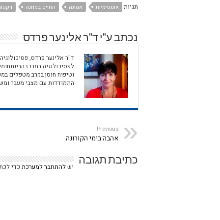
תגיות
אופטימיות
אמונה
החיים במחנה
ויקטו
נכתב ע"י ד"ר אלינער פרדס
ד"ר אלינער פרדס, פסיכולוגיה
לפסיכולוגיה במרכז הבינתחומי
וטיפוח חוסן בקרב מטפלים במע
התמודדות עם מצבי מעבר ומשב
Previous
אהבה בימי הקורונה
כתיבת תגובה
יש
להתחבר למערכת
כדי לכתו