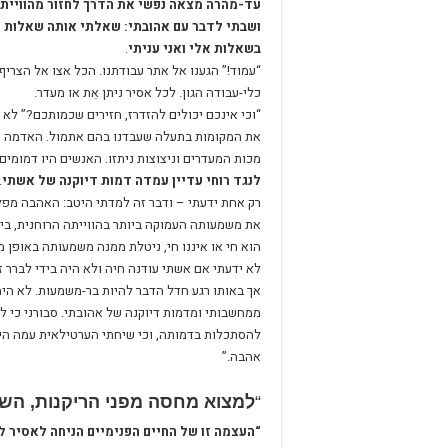
עד-מהרה מצאה נפשי את הדרך לחזור מהוויית 
ושבתי לדבר עם אהובתי: שאלתי אותה שאלות ו
בשאלות אלי ואני עניתי
.
“עמוד!” הגענו אל אתר עבודתנו. הכל אצו אל הצרי
כלי-עבודה הגון. לכל אסיר ניתן אֵת או מעדר.
“וכי אינכם יכולים להזדרז, חזירים שכמותכם?” לא
את המקומות בתעלה שעבדנו בהם אתמול. האדמה 
מכות המעדרים וניצוצות ניתזו. האנשים היו דמומים,
לנגד רוחי עדיין עמדה דמות דיוקנה של אשתי
.
רק אחת ידעתי – ודבר זה למדתי היטב: האהבה מפ
את משמעותה העמוקה ביותר בהווייתה הרוחנית, ביי
הוא חי או איננו חי, ניטלת ממנה משמעותה באופן מ
לא ידעתי אם אשתי עודנה חיה ולא היה בידי לברר 
אך באותו רגע חדל הדבר להיות בר-משמעות. לא היה 
ממחשבותי ומדמות דיוקנה של אהובתי. סבורני כי לו 
להסתכלות בדמותה, וכי שיחתי הערטילאית עמה הית
אהבה.”
“
למצוא מחסה מפני הריקנות, השמ
“העצמה זו של החיים הפנימיים הניחה לאסיר ל