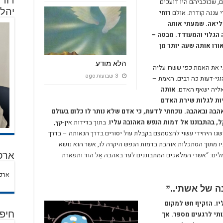
 שכוכביהם היו דועכים
יהלו
 עננה קודרת. אולם
רוחי
פליאה. שמעתי אותה
 הגלוי והמעודד. מבטה –
ורו אותה שעה יותר מן
הלא מודע
י את האמת כפי ששרו עליה
3 שבועות ago
גי-דעות כה רבים. האמת –
ליה ישאף האדם.
אותה
ות לגלות שירת האדם
בה ובאהבה. נוכחתי לדעת, כי אדם שלא נותר לו כלום בעולם
ל, בהתבוננו אל דמות הנפש האהובה עליו
. בתוך בדידות אין-קץ,
ו היחידי עשוי להצטמצם בקבלת עול יסורים בדרך הנאותה – בדרך
יו מתוך הסתכלות אוהבת בדמות הנפש היקרה לו, אשר הוא נושא
מלים: “אשרי המלאכים המתבוננים לעד באהבה אֶל הוד ותפארת
ארכי
ארכי
נה של אשתי..”
יו. הזקיף חש למקום
ותי לרגעים מספר. אך
חיפ