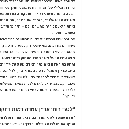
כל אחד מאתנו מהרהר באשתו. יש והסתכלתי בשמים,
ואורו החכלילי של השחר היה מתפשט והולך מאחורי
דבקה בדמות אשתי וציירה את קוויה בחדוּת מ
משיבה על שאלותי, ראיתי את חיוכה, את מבטה
ואחת היא, אם היה ממשי או לא – היה מזהיר בא
השמש העולה.
מחשבה אחת עברתני: זו הפעם הראשונה בחיי ראית
משוררים כה רבים, כפי שתיארוה, כפסגת החכמה, הו
שהאהבה היא המטרה הסופית והנעלה ביותר אשר א
שעה עמדתי על פשר הסוד העמוק ביותר שעשוי
ומחשבת האדם ואמונתו: האדם נושע על-ידי האה
הזה, עדיין מסוגל לדעת טעם אושר, ולו לרגע ק
כשאדם אינו יכול להתבטא בפעולה של ממש, כשהישג
מכובדת, במצב זה יכול אדם לזכות במילוי-משאלות
בלבבו. זו הפעם הראשונה בחיי הבינותי את פשר ה
אין-קץ.”
“לנגד רוחי עדיין עמדה דמות דיוק
“אדם שצעד לפני מעד וההולכים אחריו נפלו על
והניף את מגלבו על כולם. בדרך זו שובשו מחשב