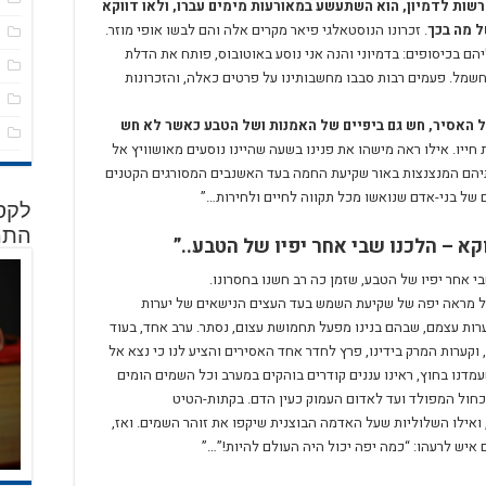
רשות לדמיון, הוא השתעשע במאורעות מימים עברו, ולאו דווקא
ל מה בכך
. זכרונו הנוסטאלגי פיאר מקרים אלה והם לבשו אופי מוזר.
ס
הם בכיסופים: בדמיוני והנה אני נוסע באוטובוס, פותח את הדלת
פ
חשמל. פעמים רבות סבבו מחשבותינו על פרטים כאלה, והזכרונות
פ
ל האסיר, חש גם ביפיים של האמנות ושל הטבע כאשר לא חש
ש
ייו. אילו ראה מישהו את פנינו בשעה שהיינו נוסעים מאושוויץ אל
תיהם המנצנצות באור שקיעת החמה בעד האשנבים המסורגים הקטנים
 של בני-אדם שנואשו מכל תקווה לחיים ולחירות…”
לקסי
התמ
קא – הלכנו שבי אחר יפיו של הטבע..”
י אחר יפיו של הטבע, שזמן כה רב חשנו בחסרונו.
ל מראה יפה של שקיעת השמש בעד העצים הנישאים של יערות
רות עצמם, שבהם בנינו מפעל תחמושת עצום, נסתר. ערב אחד, בעוד
 וקערות המרק בידינו, פרץ לחדר אחד האסירים והציע לנו כי נצא אל
נו בחוץ, ראינו עננים קודרים בוהקים במערב וכל השמים הומים
כחול המפולד ועד לאדום העמוק כעין הדם. בקתות-הטיט
 ואילו השלוליות שעל האדמה הבוצנית שיקפו את זוהר השמים. ואז,
איש לרעהו: “כמה יפה יכול היה העולם להיות!”…”