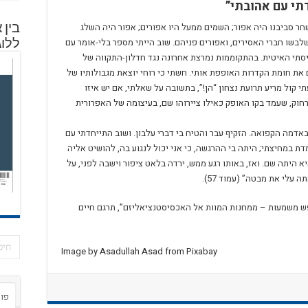
תי עם אהובתי”
ר סביבנו היה אפור; השמים ממעל היו אפורים; אפור היה השלג
בין 
לבשו חברי האסירים, ואפורים פניהם. שוב הייתי מספר בלי-אומר עם
ללוג
יסתי האיטית. בהתקוממות נמרצת אחרונה נגד חדלון-התקווה של
את חומת הקדרות האופפת אותי. חשתי כי רוחי יוצאת מגבולותיו של
 קול מריע תרועת נצחון “הן!”, בתשובה על שאלתי, אם יש איזו
חוק, שעמד בקו האופק כאילו ציירוהו שם, בעיצומה של האפרורית
אדמה הקפואה. הזקיף עבר והטיח בי דברי עלבון. ושוב התייחדתי עם
ומדת במחיצתי; היתה בי ההרגשה, כי אני יכול לנגוע בה, להושיט אליה
א היתה שם. ואז, באותו רגע ממש, ירדה בלאט ציפור וישבה לפני, על
לי את מבטה” (עמוד 57).
פש משמעות – ממחנות המוות אל האכסיסטנציאליזם”, תרגם חיים
Image by Asadullah Asad from Pixabay
פור