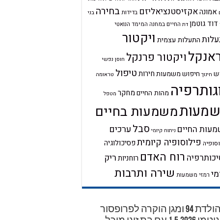
בחירה
אקזיסטנציאליזם
אמונה
בדידות
בני
דוד גוטמן
החיים במחנה
המימד הנואטי
דת
ויקטור
לות
התעלות עצמית
אנקל
ויקטור פרנקל
חוסן נפשי
טיפול
חירות
ש
חיפוש משמעות
טראומה
חינוך
גותרפיה
מחקר
מהות החיים
מטפל
מעות
משמעות בחיים
סבל
ערכים
עות החיים
ניתוח קיומי
פילוסופיה קיומית
פסיכולוגיה
סופיה
רוח האדם
ריק
כותרפיה
רוחניות
שירה ותרבות
מי
רמזי משמעות
יום הולדת 94 ומגן הוקרה לפרופסור