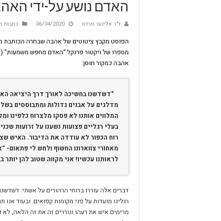
האדם נושע על-ידי האה
ד"ר אלינער פרדס
06/04/2020
כתבות מז
הפוסט מקבץ ציטוטים של אהבה שבחרה הכותבת מת
אהבה כמקור חוסן:
“דשדשנו בחשיכה לאורך דרך היציאה האח
מדלגים על אבנים גדולות ומתבוססים בשלול
המלווים אותנו לא פסקו מלצרוח כלפינו ומל
בעלי רגליים פצועות נשענו על זרועות שכנ
רוח הכפור לא עודדה את הדיבור. האיש שצע
מאחורי צווארונו החשוף ולחש לי פתאום- “א
לראותנו עכשיו! אני מקווה שטוב להן יותר ב
דברים אלה עוררו ברוחי הרהורים על אשתי. דשדשנו
רגלינו מועדות על פני מקומות קפואים. ובעוד אנו 
מרימים איש את רעהו וגוררים זה את זה הלאה, לא נא