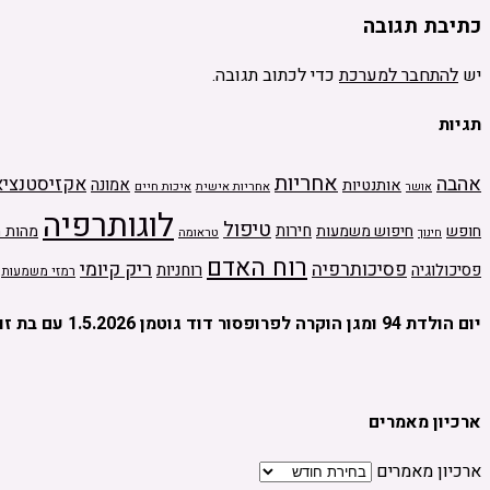
כתיבת תגובה
יש
להתחבר למערכת
כדי לכתוב תגובה.
תגיות
אחריות
אהבה
אקזיסטנציא
אמונה
אותנטיות
אחריות אישית
איכות חיים
אושר
לוגותרפיה
טיפול
חירות
חופש
חיפוש משמעות
מהות ה
טראומה
חינוך
רוח האדם
ריק קיומי
פסיכותרפיה
פסיכולוגיה
רוחניות
רמזי משמעות
יום הולדת 94 ומגן הוקרה לפרופסור דוד גוטמן 1.5.2026 עם בת זוגו מיכל יהלום
ארכיון מאמרים
ארכיון מאמרים