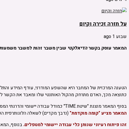
על חזרה זכירה וקיום
שבוע 1 ago
המאמר עוסק בקשר
הדיאלקטי
שבין משבר זהות למשבר משמעות ב
הטענה המרכזית של המחבר היא שהשפע המודרני, עודף המידע והתלות
כתוצאה מכך, האדם מתרחק מהקול האותנטי שלו ומאבד את הקשר לעצ
בסוף המאמר מוצגת "שיטת TIME" כמודל עבודה יישומי והדרגתי המסייע למטופל לנקות רעשי רקע, לגבש זהות וערכים, ומתוכם לצמוח למשמעות והתעלות עצמית.
המאמר מציע "קומה מוקדמת"
(נדבך מקדים) לשאלה הלוגותרפית הקל
זהו פיתוח רעיוני שנותן כלי עבודה יישומי למטפלים.
בנוסף, המאמר