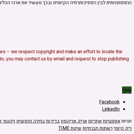
ההתפתחותית לבין הפסיכותרפיה הקיומית ובכך מעשיר את ארגז הכלי
 sites – we respect copyright and make an effort to locate the
s to, you may contact us by email and request to stop publishing
שתף
Facebook
LinkedIn
תגיות
אותנטיות
אחריות
אריק אריקסון
בדידות
בחירה חופשית
ויקטור 
ריק קיומי
רשתות חברתיות
שיטת TIME