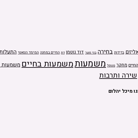
בחירה
ליזם
התעלות
דוד גוטמן
בדידות
בני נוער
החיים במחנה
המימד הנואטי
דת
משמעות
משמעות בחיים
משמעות ה
מחקר
חיים
מטפל
שירה ותרבות