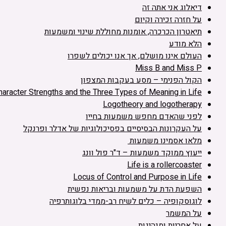
דיאלוג אני אתה זה
על חזרה זכירה וקיום
תיאטרון הכרכרה, אומנות מחוללת שינוי ומשמעות
הלא מודע
העולם אינו מושלם, אך אנו יכולים לשפרו
Miss B and Miss P
הקול הפנימי – מסע בעקבות המצפון
haracter Strengths and the Three Types of Meaning in Life
Logotheory and logotherapy
לפני שהאדם מחפש משמעות בחייו
על העקרונות הבסיסיים בפסיכולוגיות של אדלר ופרנקל
מלאו אסמינו משמעות
ייעוץ ממוקד משמעות – ד"ר פול וונג
Life is a rollercoaster
Locus of Control and Purpose in Life
השפעת הדת על משמעות ובריאות נפשית
לוגוסקופיה – כלים לשיח רב-ממדי בלוגותרפיה
על המשמר
על אחריות ומנהיגות