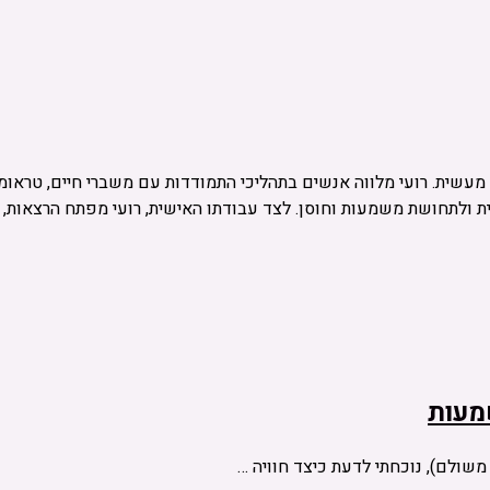
 ומטפל בלוגותרפיה, מפתח שיטת TIME ללוגותרפיה מעשית. רועי מלווה אנשים בתהליכי התמודדות ע
ית ולתחושת משמעות וחוסן. לצד עבודתו האישית, רועי מפתח הרצאות, 
מעות
משולם), נוכחתי לדעת כיצד חוויה …