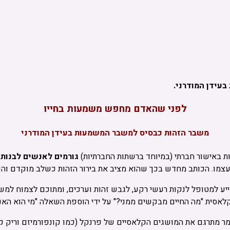
עידן המודרני.
לפני שהאדם מחפש משמעות
בחייו
משבר הזהות כבסיס למשבר המשמעות בעידן המודרני
 באישור חברתי (במיוחד ברשתות החברתיות)
ג
ורמים לאנשים לבנות 
מו. הכותב מחדש בכך שהוא מציב את בירור הזהות כשלב מוקדם והכ
אסית "מה החיים מבקשים ממני?" על ידי הוספת השאלה "מי הוא האני
 מתרגם את המושגים הקלאסיים של פרנקל (כמו קונפורמיזם וריק קיומ