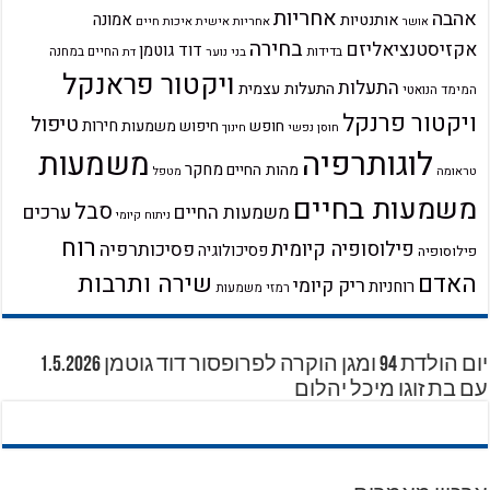
אחריות
אהבה
אמונה
אותנטיות
אחריות אישית
איכות חיים
אושר
בחירה
אקזיסטנציאליזם
דוד גוטמן
בדידות
בני נוער
החיים במחנה
דת
ויקטור פראנקל
התעלות
התעלות עצמית
המימד הנואטי
ויקטור פרנקל
טיפול
חירות
חופש
חיפוש משמעות
חוסן נפשי
חינוך
לוגותרפיה
משמעות
מחקר
מהות החיים
טראומה
מטפל
משמעות בחיים
סבל
ערכים
משמעות החיים
ניתוח קיומי
רוח
פילוסופיה קיומית
פסיכותרפיה
פסיכולוגיה
פילוסופיה
שירה ותרבות
האדם
ריק קיומי
רוחניות
רמזי משמעות
יום הולדת 94 ומגן הוקרה לפרופסור דוד גוטמן 1.5.2026
עם בת זוגו מיכל יהלום