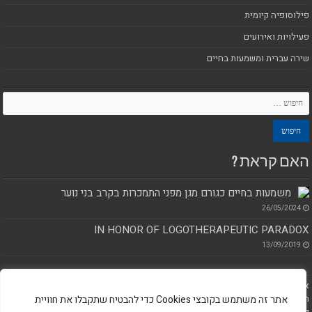
פילוסופיה קיומית
פעילויות ואירועים
שירה עברית ומשמעות בחיים
האם קראת ?
משמעות בחיים כגורם מגן מפני התמכרות בקרב בני נוער
26/05/2024
IN HONOR OF LOGOTHERAPEUTIC PARADOX
13/09/2019
אנו מכבדים זכויות יוצרים ועושים מאמץ לאתר את בעלי הזכויות בתכנים והצילומים
המגיעים לידינו. אם זיהיתם באתר תכנים או צילומים שיש לכם זכויות בו, אתם רשאים
אתר זה משתמש בקובצי Cookies כדי להבטיח שתקבלו את חוויית
לפנות אלינו בדוא"ל ולבקש לחדול מהשימוש בו או לבקש להוסיף את הקרדיט שלכם.