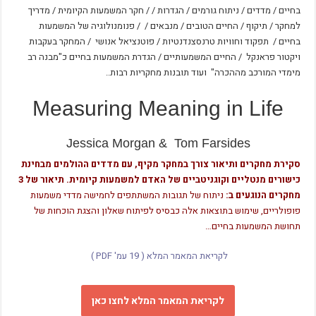
בחיים / מדדים / ניתוח גורמים / הגדרות / / חקר המשמעות הקיומית / מדריך
למחקר / תיקוף / החיים הטובים / מנבאים / / פנומנולוגיה של המשמעות
בחיים / תפקוד וחוויות טרנסצנדנטיות / פוטנציאל אנושי / המחקר בעקבות
ויקטור פראנקל / החיים המשמעותיים / הגדרת המשמעות בחיים כ"מבנה רב
מימדי המורכב מההכרה" ועוד תובנות מחקריות רבות..
Measuring Meaning in Life
Jessica Morgan & Tom Farsides
סקירת מחקרים ותיאור צורך במחקר מקיף, עם מדדים ההולמים מבחינת
כישורים מנטליים וקוגניטביים של האדם למשמעות קיומית. תיאור של 3
מחקרים הנוגעים ב:
ניתוח של תגובות המשתתפים לחמישה מדדי משמעות
פופולריים, שימוש בתוצאות אלה כבסיס לפיתוח שאלון והצגת הוכחות של
תחושת המשמעות בחיים…
לקריאת המאמר המלא ( 19 עמ' PDF )
לקריאת המאמר המלא לחצו כאן