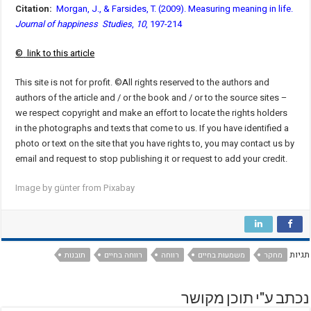
Citation:
Morgan, J., & Farsides, T. (2009). Measuring meaning in life.
Journal of happiness Studies
,
10
, 197-214
©
link to this article
This site is not for profit. ©All rights reserved to the authors and
authors of the article and / or the book and / or to the source sites –
we respect copyright and make an effort to locate the rights holders
in the photographs and texts that come to us. If you have identified a
photo or text on the site that you have rights to, you may contact us by
email and request to stop publishing it or request to add your credit.
Image by günter from Pixabay
תגיות
מחקר
משמעות בחיים
רווחה
רווחה בחיים
תובנות
נכתב ע"י תוכן מקושר