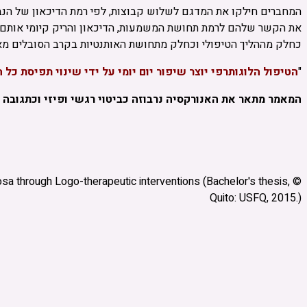
המחברים חילקו את המדגם לשלוש קבוצות, לפי רמת הדיכאון של הנב
את הקשר שלהם לרמת תחושת המשמעות, הדיכאון והריק קיומי אותם
כחלק מההליך הטיפולי
וכחלק מתחושת האותנטיות בקרב הסובלים מאנ
"
הטיפול הלוגותרפי יוצר שיפור יום יומי על ידי שינוי תפיסת כל
המאמר מתאר את האנורקסיה נרבוזה כביטוי רגשי ופיזי וכתגובה
a through Logo-therapeutic interventions (Bachelor's thesis,
©
Quito: USFQ, 2015.)