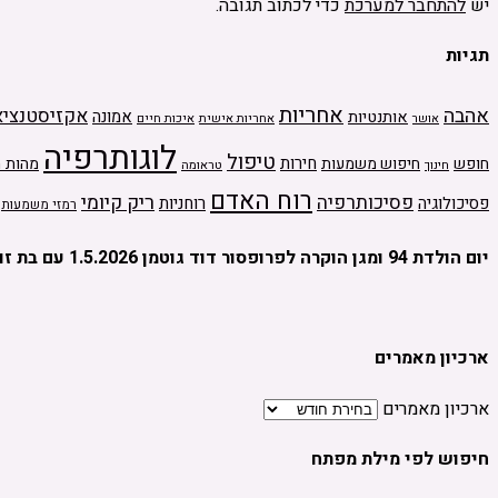
יש
להתחבר למערכת
כדי לכתוב תגובה.
תגיות
אחריות
אהבה
אקזיסטנציא
אמונה
אותנטיות
אחריות אישית
איכות חיים
אושר
לוגותרפיה
טיפול
חירות
חופש
חיפוש משמעות
מהות ה
טראומה
חינוך
רוח האדם
ריק קיומי
פסיכותרפיה
פסיכולוגיה
רוחניות
רמזי משמעות
יום הולדת 94 ומגן הוקרה לפרופסור דוד גוטמן 1.5.2026 עם בת זוגו מיכל יהלום
ארכיון מאמרים
ארכיון מאמרים
חיפוש לפי מילת מפתח