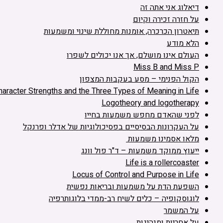
דיאלוג אני אתה זה
על חזרה זכירה וקיום
תיאטרון הכרכרה, אומנות מחוללת שינוי ומשמעות
הלא מודע
העולם אינו מושלם, אך אנו יכולים לשפרו
Miss B and Miss P
הקול הפנימי – מסע בעקבות המצפון
haracter Strengths and the Three Types of Meaning in Life
Logotheory and logotherapy
לפני שהאדם מחפש משמעות בחייו
על העקרונות הבסיסיים בפסיכולוגיות של אדלר ופרנקל
מלאו אסמינו משמעות
ייעוץ ממוקד משמעות – ד"ר פול וונג
Life is a rollercoaster
Locus of Control and Purpose in Life
השפעת הדת על משמעות ובריאות נפשית
לוגוסקופיה – כלים לשיח רב-ממדי בלוגותרפיה
על המשמר
על אחריות ומנהיגות