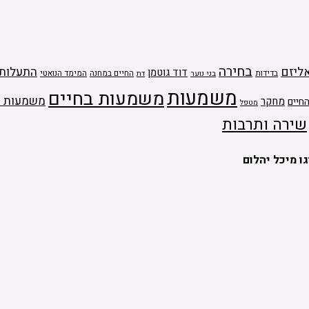
בחירה
ליזם
התעלות
דוד גוטמן
בדידות
בני נוער
החיים במחנה
המימד הנואטי
דת
משמעות
משמעות בחיים
משמעות ה
מחקר
חיים
מטפל
שירה ותרבות