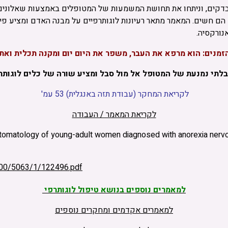
דקים, וניתחו את תחושת המשמעות של המטופלים באמצעות שאלונים א
 הם חשים.
המאמר מתאר רעיונות לוגותרפיים על מבנה האדם ומציע פי
ורקסיה.
 הזמנים: הוא מרפא את העבר, משפר את היום יום ומקנה תכלית ואת
 בלתי נמנעת של המטופל אל מול סבל ומציע שורה של כלים לוגו
לקריאת המחקר (עבודת תזה באנגלית) 53 עמ'
לקריאת המאמר / העבודה
ptomatology of young-adult women diagnosed with anorexia nervos
23000/5063/1/122496.pdf
למאמרים נוספים בנושא טיפול לוגותרפי
למאמרים אקדמים ומחקרים נוספים