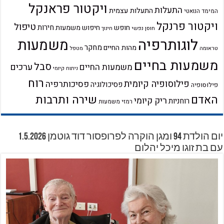
ויקטור פראנקל
התעלות
התעלות עצמית
המימד הנואטי
ויקטור פרנקל
טיפול
חירות
חופש
חיפוש משמעות
חוסן נפשי
חינוך
לוגותרפיה
משמעות
מחקר
מהות החיים
טראומה
מטפל
משמעות בחיים
סבל
ערכים
משמעות החיים
ניתוח קיומי
רוח
פילוסופיה קיומית
פסיכותרפיה
פסיכולוגיה
פילוסופיה
שירה ותרבות
האדם
ריק קיומי
רוחניות
רמזי משמעות
יום הולדת 94 ומגן הוקרה לפרופסור דוד גוטמן 1.5.2026
עם בת זוגו מיכל יהלום