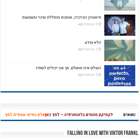
תיאטרון הכרכרה, אומנות מחוללת שינוי ומשמעות
2 שבועות ago
הלא מודע
3 שבועות ago
העולם אינו מושלם, אך אנו יכולים לשפרו
3 שבועות ago
ושאים
לקסיקון מונחים בלוגותרפיה – לחץ כאן
שאלון בחינה עצמית לחץ כאן
מהי אהבה נו
Falling in Love with Viktor Frankl