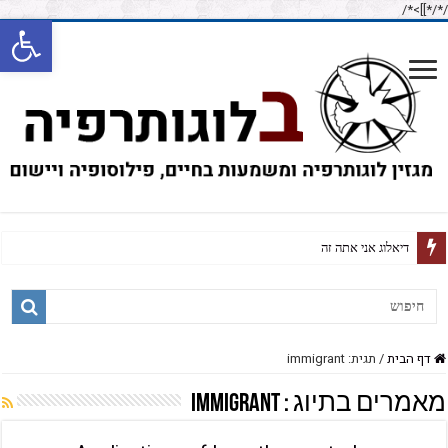
/*]]>*/
/*
פתח
דיאלוג אני אתה זה
דף הבית
/
תגית: immigrant
מאמרים בתיוג :
immigrant