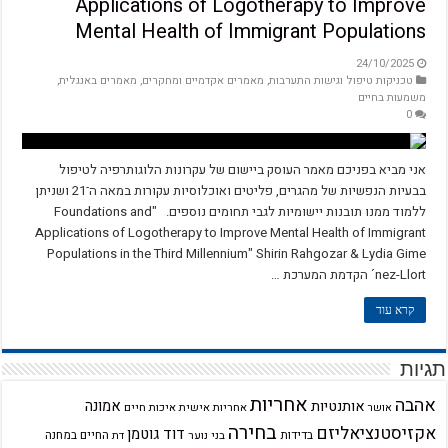
Applications of Logotherapy to Improve
Mental Health of Immigrant Populations
24/10/2025
טכניקות טיפול וגישות התערבות
,
מאמרים אקדמיים ומחקרים
,
מאמרים באנגלית
,
משמעות בחיים
0
אני מביא בפניכם מאמר העוסק ביישום של עקרונות הלוגותרפיה לטיפול
בבעיות הנפשיות של מהגרים, פליטים ואוכלוסיות עקורות במאה ה־21 ושניתן
ללמוד ממנו תובנות יישומיות לגבי תחומים נוספים. "Foundations and
Applications of Logotherapy to Improve Mental Health of Immigrant
Populations in the Third Millennium" Shirin Rahgozar & Lydia Gime
´nez-Llort הקדמת המערכת …
קרא עוד
תגיות
אחריות
אהבה
אמונה
אותנטיות
אחריות אישית
איכות חיים
אושר
בחירה
אקזיסטנציאליזם
דוד גוטמן
בדידות
בני נוער
החיים במחנה
דת