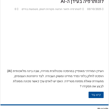
לוגותרפיה בעידן ה-AI
Miss B and Miss P
03/10/2025
לוגותרפיה תיאור הגישה מקורות וישום
,
משמעות בחיים
0
הקול הפנימי – מסע בעקבות המצפון
: The Integration of Character Strengths and the Three Types of Meaning in Life
Logotheory and logotherapy
לפני שהאדם מחפש משמעות בחייו
על העקרונות הבסיסיים בפסיכולוגיות של אדלר ופרנקל
מלאו אסמינו משמעות
ייעוץ ממוקד משמעות – ד"ר פול וונג
Life is a rollercoaster
העידן המודרני מאופיין במהפכה טכנולוגית מהירה, שבה בינה מלאכותית (AI)
הופכת לחלק בלתי נפרד מחיינו ומשוק העבודה. לצד היתרונות העצומים,
Locus of Control and Purpose in Life
מתעוררת שאלת מפתח מטרידה: האם יש לאדם ערך כאשר מכונה מסוגלת
השפעת הדת על משמעות ובריאות נפשית
לבצע את תפקידו ?
לוגוסקופיה – כלים לשיח רב-ממדי בלוגותרפיה
קרא עוד
על המשמר
על אחריות ומנהיגות