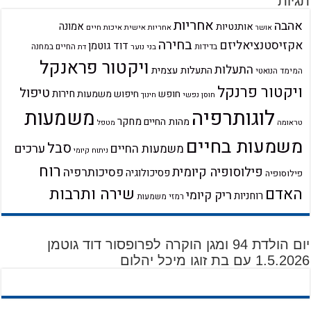
תגיות
אחריות
אהבה
אמונה
אותנטיות
אחריות אישית
איכות חיים
אושר
בחירה
אקזיסטנציאליזם
דוד גוטמן
בדידות
בני נוער
החיים במחנה
דת
ויקטור פראנקל
התעלות
התעלות עצמית
המימד הנואטי
ויקטור פרנקל
טיפול
חירות
חופש
חיפוש משמעות
חוסן נפשי
חינוך
לוגותרפיה
משמעות
מחקר
מהות החיים
טראומה
מטפל
משמעות בחיים
סבל
ערכים
משמעות החיים
ניתוח קיומי
רוח
פילוסופיה קיומית
פסיכותרפיה
פסיכולוגיה
פילוסופיה
שירה ותרבות
האדם
ריק קיומי
רוחניות
רמזי משמעות
יום הולדת 94 ומגן הוקרה לפרופסור דוד גוטמן
1.5.2026 עם בת זוגו מיכל יהלום