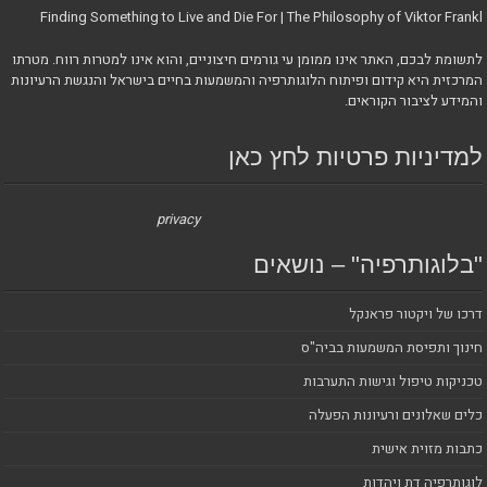
Finding Something to Live and Die For | The Philosophy of Viktor Frankl
לתשומת לבכם, האתר אינו ממומן עי גורמים חיצוניים, והוא אינו למטרות רווח. מטרתו
המרכזית היא קידום ופיתוח הלוגותרפיה והמשמעות בחיים בישראל והנגשת הרעיונות
והמידע לציבור הקוראים.
למדיניות פרטיות לחץ כאן
privacy
"בלוגותרפיה" – נושאים
דרכו של ויקטור פראנקל
חינוך ותפיסת המשמעות בביה"ס
טכניקות טיפול וגישות התערבות
כלים שאלונים ורעיונות הפעלה
כתבות מזוית אישית
לוגותרפיה דת ויהדות