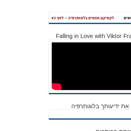
ם
לקסיקון מונחים בלוגותרפיה – לחץ כאן
שאלון בחינה עצמית לחץ כאן
מהי אהבה נואטית? מהי משמעות עליונה? ע
לקסיקון
Falling in Love with Viktor Fr
את ידיעותך בלוגותרפיה