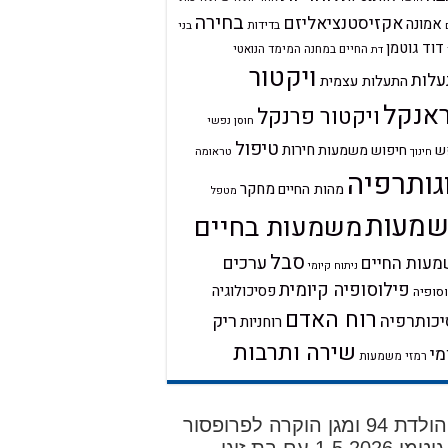
בחירה
אקזיסטנציאליזם
אמונה
בדידות
בני
דוד גוטמן
החיים במחנה
המימד הנואטי
דת
ויקטור
לות
התעלות עצמית
אנקל
ויקטור פרנקל
חוסן נפשי
טיפול
חירות
ש
חיפוש משמעות
טראומה
חינוך
גותרפיה
מחקר
מהות החיים
מטפל
מעות
משמעות בחיים
סבל
ערכים
עות החיים
ניתוח קיומי
פילוסופיה קיומית
פסיכולוגיה
סופיה
רוח האדם
ריק
כותרפיה
רוחניות
שירה ותרבות
מי
רמזי משמעות
יום הולדת 94 ומגן הוקרה לפרופסור