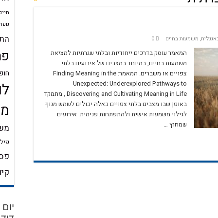
חיים
נוער
התע
אנגלית
,
משמעות בחיים
0
פר
המאמר עוסק בדרכים ייחודיות ובלתי שגרתיות למציאת
משמעות בחיים, במיוחד במצבים של אירועים בלתי
חופ
צפויים או משברים. המאמר: Finding Meaning in the
Unexpected: Underexplored Pathways to
לו
Discovering and Cultivating Meaning in Life , מתמקד
באופן שבו מצבים בלתי צפויים כאלה יכולים לשמש מנוף
מש
לגילוי משמעות אישית ולהתפתחות פנימית. אירועים
שמחוץ …
משמ
פילו
פסי
קיו