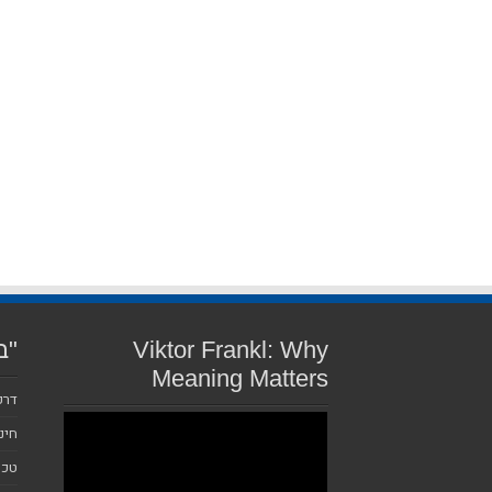
Viktor Frankl: Why
"ב
Meaning Matters
דרכ
חינ
טכנ