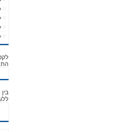
ס
פ
פ
ש
לקסי
התמ
בין
ללוג