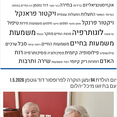
בחירה
אקזיסטנציאליזם
דוד גוטמן
בדידות
בני נוער
החיים במחנה
דת
ויקטור פראנקל
התעלות
התעלות עצמית
המימד הנואטי
ויקטור פרנקל
טיפול
חירות
חופש
חיפוש משמעות
חוסן נפשי
חינוך
לוגותרפיה
משמעות
מחקר
מהות החיים
טראומה
מטפל
משמעות בחיים
סבל
ערכים
משמעות החיים
ניתוח קיומי
רוח
פילוסופיה קיומית
פסיכותרפיה
פסיכולוגיה
פילוסופיה
שירה ותרבות
האדם
ריק קיומי
רוחניות
רמזי משמעות
יום הולדת 94 ומגן הוקרה לפרופסור דוד גוטמן 1.5.2026
עם בת זוגו מיכל יהלום