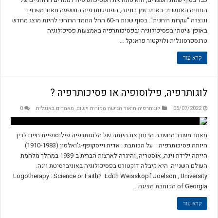
החוויה האנושית. באותו זמן בווינה, הפסיכותרפיה הושפעה מאוד מפרויד
ונוצרה "עקרות רוחנית". בסוף שנות ה-60 החל הממד הרוחני להיות מוצג מחדש
באופן שיטתי בפסיכולוגיה ובפסיכותרפיה באמצעות פסיכולוגיה
טרנספרסונלית ולויקטור פראנקל …
קרא עוד
לוגותרפיה, פילוסופיה או פסיכותרפיה ?
05/07/2022
לוגותרפיה תיאור הגישה מקורות וישום
,
מאמרים באנגלית
0
מאמר מעורר מחשבה הבוחן את היותה של הלוגותרפיה פילוסופיית חיים לבין
היותה פסיכותרפיה. על הכותבת : אדית וייסקופף-ג'ואלסון (1910-1983)
הייתה ילידת וינה, אוסטריה, והיגרה לארצות הברית ב-1939 במהלך מלחמת
העולם השנייה. היא קיבלה דוקטורט בפסיכולוגיה באוניברסיטת וינה.
Logotherapy : Science or Faith? Edith Weisskopf Joelson , University
of Georgia הכותבת מציגה …
קרא עוד