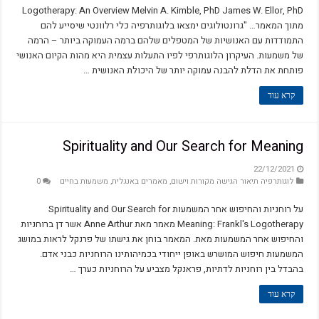
Logotherapy: An Overview Melvin A. Kimble, PhD James W. Ellor, PhD
מתוך המאמר… "גרונטולוגים ימצאו בלוגותרפיה כלי רלוונטי שיסייע להם
התמודדות עם האנושיות של המטפלים שלהם ברמה העמוקה ביותר – הרמה
של משמעות. העיקרון הלוגותרפי לפיו התעלות עצמית היא מהות הקיום האנושי
פותחת את הדלת להבנה עמוקה יותר של היכולת האנושית …
קרא עוד
Spirituality and Our Search for Meaning
22/12/2021
לוגותרפיה תיאור הגישה מקורות וישום
,
מאמרים באנגלית
,
משמעות בחיים
0
על רוחניות והחיפוש אחר המשמעות Spirituality and Our Search for
Meaning: Frankl's Logotherapy מאמר מאת Anne Arthur אשר דן ברוחניות
והחיפוש אחר המשמעות מאת. המאמר בוחן את גישתו של פרנקל לראות במושג
המשמעות חיפוש המושרש באופן ייחודי בכמיהותינו הרוחניות כבני אדם.
בהבדל בין רוחניות לדתיות, פראנקל מצביע על הרוחניות כערך …
קרא עוד