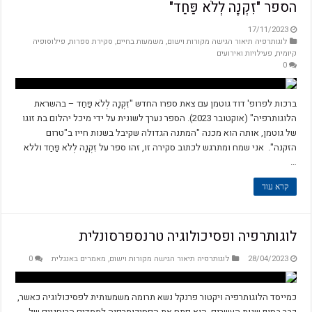
הספר "זִקְנָה לְלֹא פַּחַד"
17/11/2023
לוגותרפיה תיאור הגישה מקורות וישום
,
משמעות בחיים
,
סקירת ספרות
,
פילוסופיה
קיומית
,
פעילויות ואירועים
0
ברכות לפרופ' דוד גוטמן עם צאת ספרו החדש "זִקְנָה לְלֹא פַּחַד – בהשראת
הלוגותרפיה" (אוקטובר 2023). הספר נערך לשונית על ידי מיכל יהלום בת זוגו
של גוטמן, אותה הוא מכנה "המתנה הגדולה שקיבל בשנות חייו ב"טרום
הזקנה". אני שמח ומתרגש לכתוב סקירה זו, זהו ספר על זִקְנָה לְלֹא פַּחַד וללא
…
קרא עוד
לוגותרפיה ופסיכולוגיה טרנספרסונלית
28/04/2023
לוגותרפיה תיאור הגישה מקורות וישום
,
מאמרים באנגלית
0
כמייסד הלוגותרפיה ויקטור פרנקל נשא תרומה משמעותית לפסיכולוגיה כאשר,
כבר בסוף שנות העשרים, הוא פתח את הפסיכותרפיה לממדים הרוחניים של