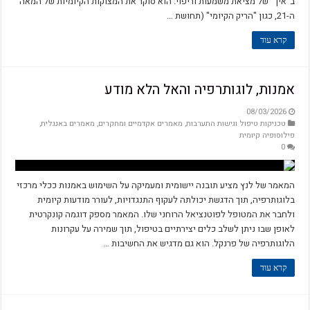
ב"איך" של מציאת משמעות וריפוי. הוא סוקר את המצוקות הקיומיות של המאה
ה-21, כגון "הריק הקיומי" (תחושת …
קרא עוד
אמנות, לוגותרפיה והאל הלא מודע
08/03/2026
טכניקות טיפול וגישות התערבות
,
מאמרים אקדמיים ומחקרים
,
מאמרים באנגלית
,
פילוסופיה קיומית
0
המאמר של לנץ מציע תובנה יישומית ומעמיקה על השימוש באמנות ככלי מרכזי
בלוגותרפיה, תוך הדגשת יכולתה לעקוף התנגדויות, לעורר מודעות קיומית
ולחבר את המטופל לפוטנציאל הרוחני שלו. המאמר מספק דוגמה קונקרטית
לאופן שבו ניתן לשלב כלים יצירתיים בטיפול, תוך שמירה על עקרונות
הלוגותרפיה של פרנקל. הוא גם מדגיש את החשיבות …
קרא עוד