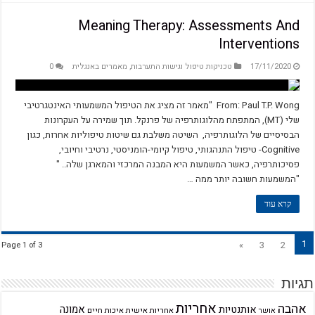
Meaning Therapy: Assessments And
Interventions
17/11/2020
טכניקות טיפול וגישות התערבות
,
מאמרים באנגלית
0
From: Paul T.P. Wong "מאמר זה מציג את הטיפול המשמעותי האינטגרטיבי
שלי (MT), המתפתח מהלוגותרפיה של פרנקל. תוך שמירה על העקרונות
הבסיסיים של הלוגותרפיה, השיטה משלבת גם שיטות טיפוליות אחרות, כגון
Cognitive- טיפול התנהגותי, טיפול קיומי-הומניסטי, נרטיבי וחיובי,
פסיכותרפיה, כאשר המשמעות היא המבנה המרכזי והמארגן שלה.. "
"המשמעות חשובה יותר ממה …
קרא עוד
1
»
3
2
Page 1 of 3
תגיות
אחריות
אהבה
אמונה
אותנטיות
אחריות אישית
איכות חיים
אושר