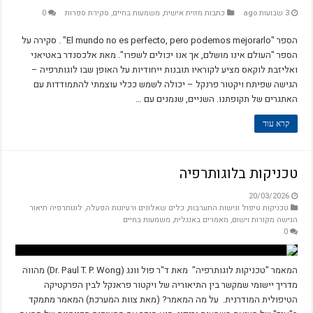
3 שבועות ago
כתבות מזוית אישית
,
משמעות בחיים
,
סקירת ספרות
0
הספר "El mundo no es perfecto, pero podemos mejorarlo" . סקירה על
הספר "העולם אינו מושלם, אך אנו יכולים לשפרו". מאת אלכסנדר באטיאני
ואליזבת לוקאס מציע לקוראיו תובנות ייחודיות על האופן שבו לוגותרפיה –
הגישה שפיתח ויקטור פרנקל – יכולה לשמש ככלי עוצמתי להתמודדות עם
האתגרים של תקופתנו. השניים, שנמנים עם …
קרא עוד
טכניקות בלוגותרפיה
20/03/2026
טכניקות טיפול וגישות התערבות
,
כלים שאלונים ורעיונות הפעלה
,
לוגותרפיה תיאור
הגישה מקורות וישום
,
מאמרים באנגלית
,
משמעות בחיים
0
המאמר "טכניקות לוגותרפיה" מאת ד"ר פול וונג (Dr. Paul T. P. Wong) מהווה
מדריך יישומי שמקשר בין התיאוריה של ויקטור פראנקל לבין הפרקטיקה
הטיפולית המודרנית. על מה המאמר? (מאת צוות המערכת) המאמר מתמקד