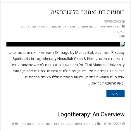
רוחניות דת ואמונה בלוגותרפיה
30/06/2022
לוגותרפיה תיאור הגישה מקורות וישום
,
מאמרים אקדמיים ומחקרים
,
מאמרים
באנגלית
0
Image by Marius Bobeica from Pixabay © מאמר מקיף אודות לוגותרפיה,
רוחניות דת ואמונה. Spirituality in Logotherapy Nesrullah Okan & Halil
Ekşi Marmara University על פי פראנקל הוא נידרש למצוא משמעות לחייו
כדי שיוכל לקיים את חייו פיזית, פסיכולוגית ורוחנית. במילים אחרות, כאשר
אדם חווה משמעות בחיים, שלושת הממדים הללו מצויים בהרמוניה
ובאינטראקציה בריאה. …
קרא עוד
Logotherapy: An Overview
01/01/2022
לוגותרפיה תיאור הגישה מקורות וישום
,
מאמרים באנגלית
0