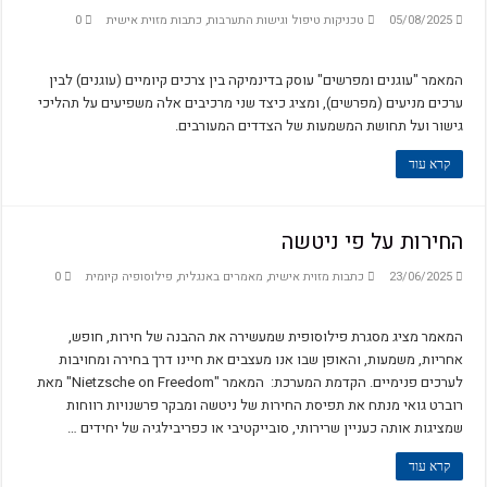
Miss B and Miss P
05/08/2025
טכניקות טיפול וגישות התערבות
,
כתבות מזוית אישית
0
הקול הפנימי – מסע בעקבות המצפון
: The Integration of Character Strengths and the Three Types of Meaning in Life
המאמר "עוגנים ומפרשים" עוסק בדינמיקה בין צרכים קיומיים (עוגנים) לבין
ערכים מניעים (מפרשים), ומציג כיצד שני מרכיבים אלה משפיעים על תהליכי
Logotheory and logotherapy
גישור ועל תחושת המשמעות של הצדדים המעורבים.
לפני שהאדם מחפש משמעות בחייו
קרא עוד
על העקרונות הבסיסיים בפסיכולוגיות של אדלר ופרנקל
מלאו אסמינו משמעות
החירות על פי ניטשה
ייעוץ ממוקד משמעות – ד"ר פול וונג
23/06/2025
כתבות מזוית אישית
,
מאמרים באנגלית
,
פילוסופיה קיומית
0
Life is a rollercoaster
Locus of Control and Purpose in Life
המאמר מציג מסגרת פילוסופית שמעשירה את ההבנה של חירות, חופש,
השפעת הדת על משמעות ובריאות נפשית
אחריות, משמעות, והאופן שבו אנו מעצבים את חיינו דרך בחירה ומחויבות
לערכים פנימיים. הקדמת המערכת: המאמר "Nietzsche on Freedom" מאת
לוגוסקופיה – כלים לשיח רב-ממדי בלוגותרפיה
רוברט גואי מנתח את תפיסת החירות של ניטשה ומבקר פרשנויות רווחות
על המשמר
שמציגות אותה כעניין שרירותי, סובייקטיבי או כפריבילגיה של יחידים …
על אחריות ומנהיגות
קרא עוד