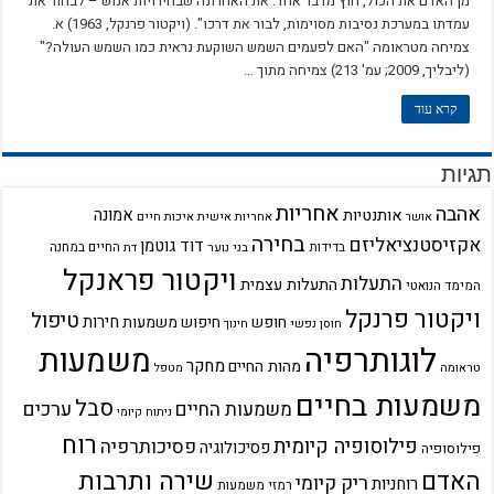
מן האדם את הכול, חוץ מדבר אחד: את האחרונה שבחירויות אנוש – לבחור את
עמדתו במערכת נסיבות מסוימות, לבור את דרכו". (ויקטור פרנקל, 1963) א.
צמיחה מטראומה "האם לפעמים השמש השוקעת נראית כמו השמש העולה?"
(ליבליך, 2009; עמ' 213) צמיחה מתוך …
קרא עוד
תגיות
אחריות
אהבה
אמונה
אותנטיות
אחריות אישית
איכות חיים
אושר
בחירה
אקזיסטנציאליזם
דוד גוטמן
בדידות
בני נוער
החיים במחנה
דת
ויקטור פראנקל
התעלות
התעלות עצמית
המימד הנואטי
ויקטור פרנקל
טיפול
חירות
חופש
חיפוש משמעות
חוסן נפשי
חינוך
לוגותרפיה
משמעות
מחקר
מהות החיים
טראומה
מטפל
משמעות בחיים
סבל
ערכים
משמעות החיים
ניתוח קיומי
רוח
פילוסופיה קיומית
פסיכותרפיה
פסיכולוגיה
פילוסופיה
שירה ותרבות
האדם
ריק קיומי
רוחניות
רמזי משמעות