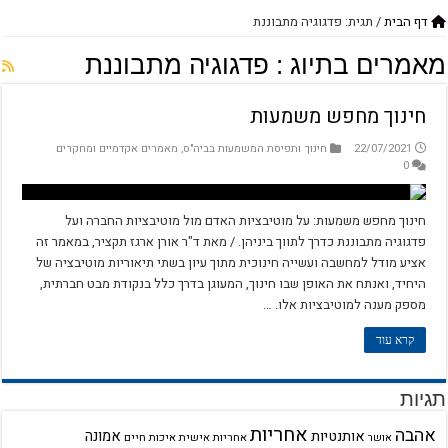
דף הבית
/
תגית: פדגוגיה מתבוננת
מאמרים בתיוג :
פדגוגיה מתבוננת
חינוך מחפש משמעות
22/07/2021
חינוך ותפיסת המשמעות בביה"ס
,
מאמרים אקדמיים ומחקרים
0
חינוך מחפש משמעות: על מוטיבציות האדם מול מוטיבציות החברה ועל
פדגוגיה מתבוננת כדרך לתווך ביניהן. / מאת ד"ר אורן ארגז תקציר, במאמר זה
אציע מודל למחשבה ועשייה חינוכית מתוך עיון בשתי תיאוריות מוטיבציה של
היחיד, ואנתח את האופן שבו חינוך, המעוגן בדרך כלל בנקודת מבט חברתית,
מספק מענה למוטיבציות אלו. …
קרא עוד
תגיות
אחריות
אהבה
אמונה
אותנטיות
אחריות אישית
איכות חיים
אושר