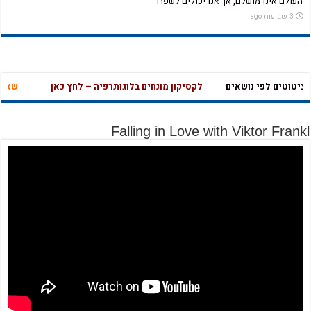
העולם אינו מושלם, אך אנו יכולים לשפרו
3 שבועות ago
יטוטים לפי נושאים
לקסיקון מונחים בלוגותרפיה – לחץ כאן
שאלון 
Falling in Love with Viktor Frankl