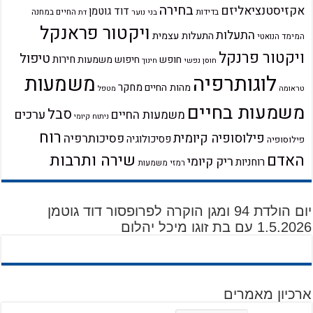
בחירה
אקזיסטנציאליזם
דוד גוטמן
בדידות
בני נוער
החיים במחנה
דת
ויקטור פראנקל
התעלות
התעלות עצמית
המימד הנואטי
ויקטור פרנקל
טיפול
חירות
חופש
חיפוש משמעות
חוסן נפשי
חינוך
לוגותרפיה
משמעות
מחקר
מהות החיים
טראומה
מטפל
משמעות בחיים
סבל
ערכים
משמעות החיים
ניתוח קיומי
רוח
פילוסופיה קיומית
פסיכותרפיה
פסיכולוגיה
פילוסופיה
שירה ותרבות
האדם
ריק קיומי
רוחניות
רמזי משמעות
יום הולדת 94 ומגן הוקרה לפרופסור דוד גוטמן
1.5.2026 עם בת זוגו מיכל יהלום
ארכיון מאמרים