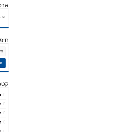
ארכ
ארכי
חיפ
קטגו
ד
ח
ט
כ
כ