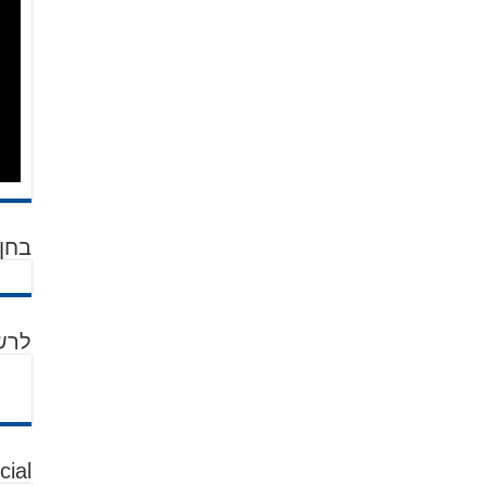
בחן 
לרש
cial