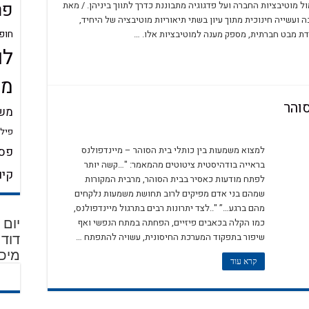
פר
 מוטיבציות החברה ועל פדגוגיה מתבוננת כדרך לתווך ביניהן. / מאת
ות המצפון
 ועשייה חינוכית מתוך עיון בשתי תיאוריות מוטיבציה של היחיד,
חופ
ודת מבט חברתית, מספק מענה למוטיבציות אלו. …
A Meaningful Synergy: The Integration of Character Strengths and the Three Ty
לו
Logot
ת בחייו
מש
סיכולוגיות של אדלר ופרנקל
והר
משמ
פילו
 פול וונג
למצוא משמעות בין כותלי בית הסוהר – מיינדפולנס
פסי
בראייה בודהיסטית ציטוטים מהמאמר: "…קשה יותר
קיו
לפתח מודעות כאסיר בבית הסוהר, מרבית המקורות
Locus of Contr
שמהם בני אדם מפיקים לרוב תחושת משמעות נלקחים
מהם ברגע…” "..לצד יתרונות רבים בתרגול מיינדפולנס,
בריאות נפשית
כמו הקלה בכאבים פיזיים, הפחתה במתח הנפשי ואף
ב-ממדי בלוגותרפיה
שיפור בתפקוד המערכת החיסונית, עשויה להתפתח …
מיכל
קרא עוד