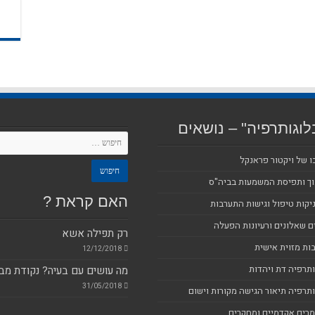
לוגותרפיה" – נושאים
ו של ויקטור פראנקל
וך ותפיסת המשמעות בביה"ס
האם קראת ?
יקות טיפול וגישות התערבות
ם שאלונים ורעיונות הפעלה
רק תפילה אשא
ות מזוית אישית
12/12/2018
ותרפיה דת ויהדות
מה עושים עם בעיה? נקודת מב
31/05/2018
ותרפיה תיאור הגישה מקורות וישום
רים אקדמיים ומחקרים