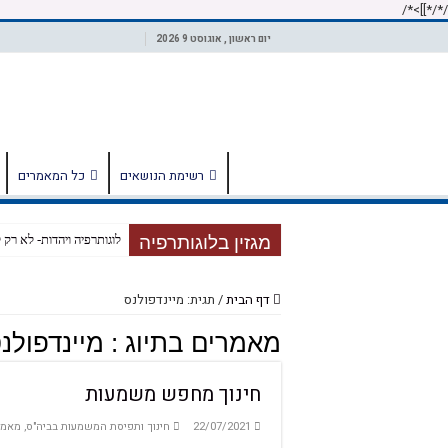
/*]]>*/
/*
יום ראשון , אוגוסט 9 2026
רשימת הנושאים
כל המאמרים
מגזין בלוגותרפיה
לוגותרפיה ויהדות- לא רק 
דיאלוג אני אתה זה
דף הבית
/
תגית: מיינדפולנס
על חזרה זכירה וקיום
מאמרים בתיוג :
מיינדפולנ
תיאטרון הכרכרה, אומנות 
הלא מודע
חינוך מחפש משמעות
העולם אינו מושלם, אך אנו
22/07/2021
חינוך ותפיסת המשמעות בביה"ס
,
מאמר
Miss B and Miss P