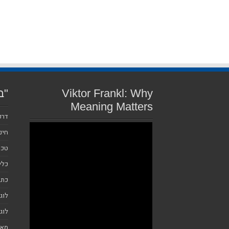
Viktor Frankl: Why
"ב
Meaning Matters
דרכ
חינ
טכנ
כלי
כתב
לוג
לוג
מאמ