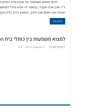
חינוך מחפש משמעות: על מוטיבציות האדם מול
הקול הפנימי – מסע בעקב
ד"ר אורן ארגז תקציר, במאמר זה אציע מודל למחשבה
ואנתח את האופן שבו חינוך, המעוגן בדרך כלל בנק
pes of Meaning in Life
heory and logotherapy
קרא עוד
לפני שהאדם מחפש משמעו
על העקרונות הבסיסיים בפ
למצוא משמעות בין כותלי בית הס
מלאו אסמינו משמעות
15/08/2020
משמעות בחיים
0
ייעוץ ממוקד משמעות – ד"ר
Life is a rollercoaster
ol and Purpose in Life
השפעת הדת על משמעות ו
לוגוסקופיה – כלים לשיח ר
על המשמר
על אחריות ומנהיגות