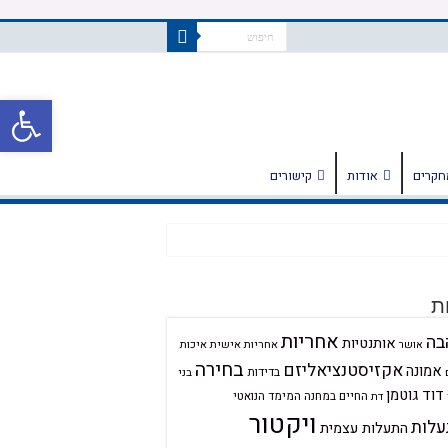
פתח
חקרים
אודות
קישורים
ת
אחריות
בה
אותנטיות
אחריות אישית
איכות
אושר
בחירה
אקזיסטנציאליזם
אמונה
בדידות
בני
דוד גוטמן
החיים במחנה
המימד הנואטי
דת
ויקטור
לות
התעלות עצמית