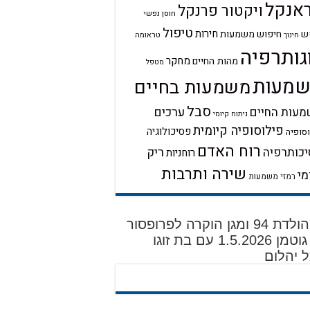
אנקל
ויקטור פרנקל
חוסן נפשי
טיפול
חירות
ש
חיפוש משמעות
טראומה
חינוך
גותרפיה
מחקר
מהות החיים
מטפל
מעות
משמעות בחיים
סבל
ערכים
עות החיים
ניתוח קיומי
פילוסופיה קיומית
פסיכולוגיה
סופיה
רוח האדם
ריק
כותרפיה
רוחניות
שירה ותרבות
מי
רמזי משמעות
יום הולדת 94 ומגן הוקרה לפרופסור
דוד גוטמן 1.5.2026 עם בת זוגו
 יהלום