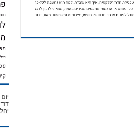
פר
ניקת הדה־רפלקסיה, איך היא עובדת, למה היא נחשבת לכל-כך
 כלי פשוט אך עוצמתי שמעטים מכירים באמת, מצאתי לנכון לרכז
חופ
מסוגל לפתוח מרחב חדש של חופש, יצירתיות ומשמעות. מאת, דרור …
לו
מש
משמ
פילו
פסי
קיו
יהלו