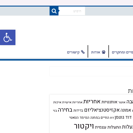
פתח
יים ומחקרים
אודות
קישורים
ת
אחריות
בה
אותנטיות
אחריות אישית
איכות
אושר
בחירה
אקזיסטנציאליזם
אמונה
בדידות
בני
דוד גוטמן
החיים במחנה
המימד הנואטי
דת
ויקטור
לות
התעלות עצמית