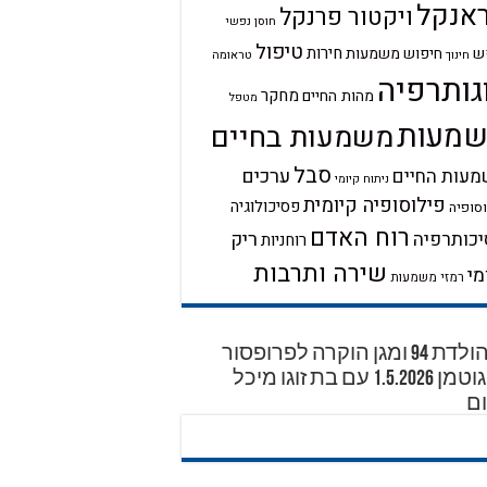
אנקל
ויקטור פרנקל
חוסן נפשי
טיפול
חירות
ש
חיפוש משמעות
טראומה
חינוך
גותרפיה
מחקר
מהות החיים
מטפל
מעות
משמעות בחיים
סבל
ערכים
עות החיים
ניתוח קיומי
פילוסופיה קיומית
פסיכולוגיה
סופיה
רוח האדם
ריק
כותרפיה
רוחניות
שירה ותרבות
מי
רמזי משמעות
יום הולדת 94 ומגן הוקרה לפרופסור
דוד גוטמן 1.5.2026 עם בת זוגו מיכל
ם