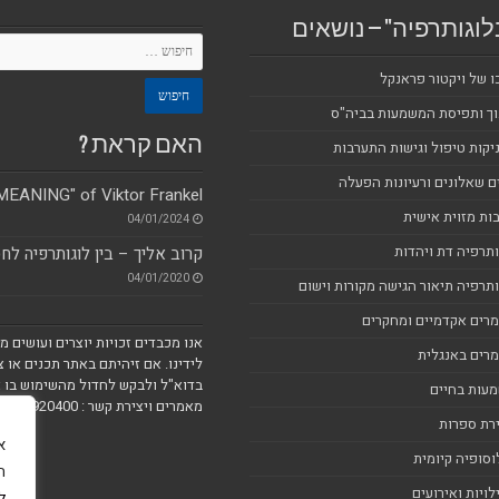
לוגותרפיה" – נושאים
ו של ויקטור פראנקל
וך ותפיסת המשמעות בביה"ס
האם קראת ?
יקות טיפול וגישות התערבות
ם שאלונים ורעיונות הפעלה
EANING" of Viktor Frankel
ות מזוית אישית
04/01/2024
ותרפיה דת ויהדות
קרוב אליך – בין לוגותרפיה לח
04/01/2020
ותרפיה תיאור הגישה מקורות וישום
רים אקדמיים ומחקרים
אנו מכבדים זכויות יוצרים ועושים 
רים באנגלית
לידינו. אם זיהיתם באתר תכנים או צ
בדוא"ל ולבקש לחדול מהשימוש בו א
עות בחיים
מאמרים ויצירת קשר : blogoterapy@gmail.com 054-6920400
רת ספרות
וסופיה קיומית
ה
לויות ואירועים
ל