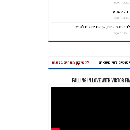
הלא מודע
ם אינו מושלם, אך אנו יכולים לשפרו
טים לפי נושאים
לקסיקון מונחים בלוגותרפיה – לחץ כאן
שאלון בחינה עצמית לחץ כא
מהי אהבה נואטית? מהי משמ
Falling in Love with Viktor F