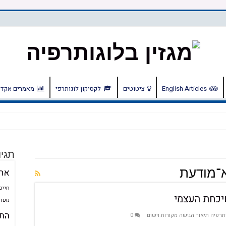
English Articles
ציטוטים
לקסיקון לוגותרפי
מאמרים אקדמ
תגיו
אה
א־מודעת
חיים
נוער
התע
תרפיה תיאור הגישה מקורות וישום
0