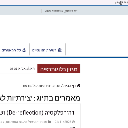
/*]]>*/
/*
יום ראשון , אוגוסט 9 2026
רשימת הנושאים
כל המאמרים
דיאלוג אני אתה זה
מגזין בלוגותרפיה
דף הבית
/
תגית: יצירתיות לא־מודעת
מאמרים בתיוג :
יצירתיות ל
דה־רפלקסיה (De-reflection) ושיכחת העצמי
21/11/2025
טכניקות טיפול וגישות התערבות
,
לוגו