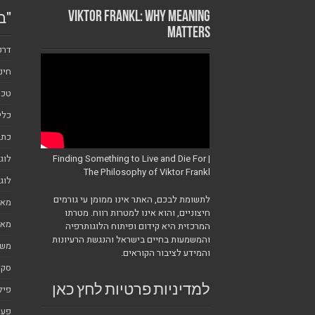
Viktor Frankl: Why Meaning
"ב
Matters
דרכ
חינ
טכנ
כלי
כתב
לוג
Finding Something to Live and Die For |
The Philosophy of Viktor Frankl
לוג
לתשומת לבכם, האתר אינו ממומן עי גורמים
מאמ
חיצוניים, והוא אינו למטרות רווח. מטרתו
מאמ
המרכזית היא קידום ופיתוח הלוגותרפיה
והמשמעות בחיים בישראל והנגשת הרעיונות
משמ
והמידע לציבור הקוראים.
סקי
פיל
למדיניות פרטיות לחץ כאן
פעי