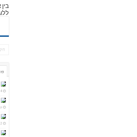
בין 
ללוג
פור
4 ימים ago
שבו
2 שבועות ago