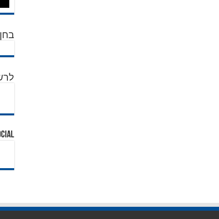
בחן 
לרש
ocial