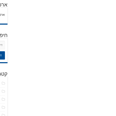
ארכי
ארכי
חיפ
קטגו
ד
ח
ט
כ
כ