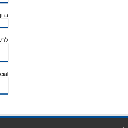
בחן 
לרש
cial