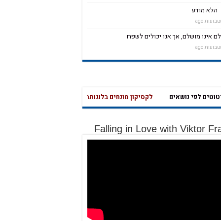
הלא מודע
ם אינו מושלם, אך אנו יכולים לשפרו
ים לפי נושאים
לקסיקון מונחים בלוגותרפיה – לחץ כאן
שאלון בחינה עצמית לחץ כא
מהי אהבה נואטית? מהי משמ
Falling in Love with Viktor Fr