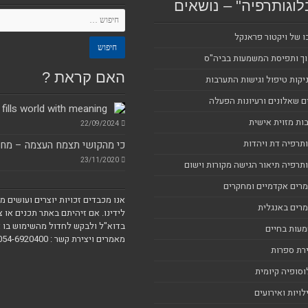
לוגותרפיה" – נושאים
ו של ויקטור פראנקל
וך ותפיסת המשמעות בביה"ס
האם קראת ?
יקות טיפול וגישות התערבות
ם שאלונים ורעיונות הפעלה
 fills world with meaning
ות מזוית אישית
22/09/2024
ותרפיה דת ויהדות
כי מהקושי תצמח העצמה – מחק
23/11/2020
ותרפיה תיאור הגישה מקורות וישום
רים אקדמיים ומחקרים
אנו מכבדים זכויות יוצרים ועושים 
רים באנגלית
לידינו. אם זיהיתם באתר תכנים או צ
בדוא"ל ולבקש לחדול מהשימוש בו א
עות בחיים
מאמרים ויצירת קשר : blogoterapy@gmail.com 054-6920400
רת ספרות
וסופיה קיומית
לויות ואירועים