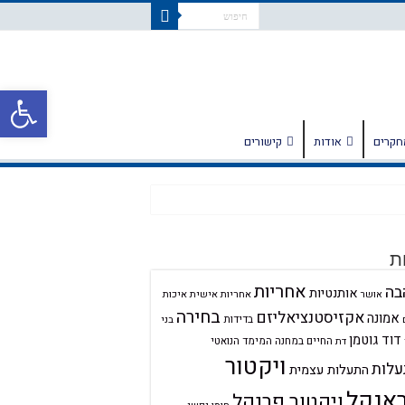
פתח
חקרים
אודות
קישורים
ת
אחריות
בה
אותנטיות
אחריות אישית
איכות
אושר
בחירה
אקזיסטנציאליזם
אמונה
בדידות
בני
דוד גוטמן
החיים במחנה
המימד הנואטי
דת
ויקטור
לות
התעלות עצמית
אנקל
ויקטור פרנקל