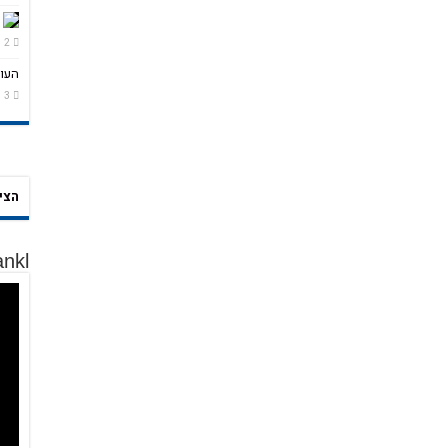
2 שבועות ago
העול
3 שבועות ago
לחץ כאן – למאגר הציטוט
ankl