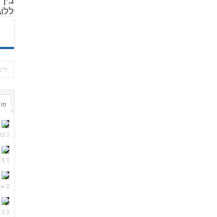
בין
ללוג
פור
22 שעות go
5 ימים ago
שבוע
2 שבועות ago