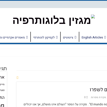
English Articles
ציטוטים
לקסיקון לוגותרפי
מאמרים אקדמיים ומ
תגיו
אה
חיים
ים לשפרו
נוער
התע
סקירת ספרות
0
פר
הספר "El mundo no es perfecto, pero podemos mejorarlo" . סקירה על הספר "העולם אינו מושלם, אך אנו יכולים