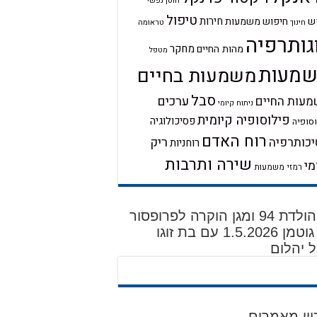
חוסן נפשי
טיפול
חירות
ש
חיפוש משמעות
טראומה
חינוך
גותרפיה
מחקר
מהות החיים
מטפל
מעות
משמעות בחיים
סבל
ערכים
עות החיים
ניתוח קיומי
פילוסופיה קיומית
פסיכולוגיה
סופיה
רוח האדם
ריק
כותרפיה
רוחניות
שירה ותרבות
מי
רמזי משמעות
יום הולדת 94 ומגן הוקרה לפרופסור
דוד גוטמן 1.5.2026 עם בת זוגו
 יהלום
יון מאמרים