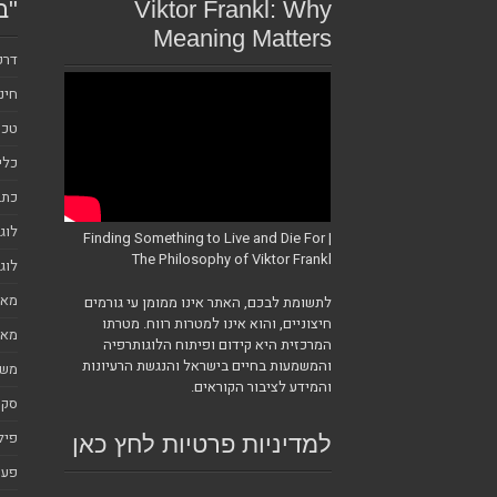
Viktor Frankl: Why
"ב
Meaning Matters
דרכ
חינ
טכנ
כלי
כתב
לוג
Finding Something to Live and Die For |
The Philosophy of Viktor Frankl
לוג
מאמ
לתשומת לבכם, האתר אינו ממומן עי גורמים
חיצוניים, והוא אינו למטרות רווח. מטרתו
מאמ
המרכזית היא קידום ופיתוח הלוגותרפיה
והמשמעות בחיים בישראל והנגשת הרעיונות
משמ
והמידע לציבור הקוראים.
סקי
פיל
למדיניות פרטיות לחץ כאן
פעי