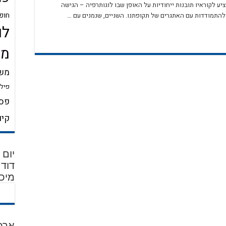
ע לקוראיו תובנות ייחודיות על האופן שבו לוגותרפיה – הגישה
חופ
להתמודדות עם האתגרים של תקופתנו. השניים, שנמנים עם …
לו
מש
משמ
פילו
פסי
קיו
מיכל
ארכ