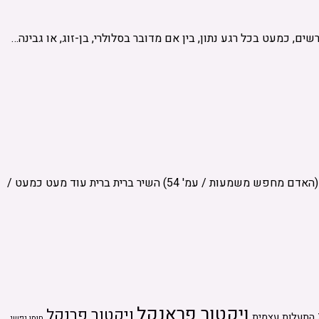
רשים, כמעט בכל רגע נתון, בין אם מדובר בסלולרי, בן-זוג, או גבינה…
מאת: שגית שלמה (שומרת המנגינות) (האדם מחפש משמעות / עמ '54) "אהבה מפליגה הרחק מעבר להתגלמות הגופנית של הנפש האהובה" (האדם מחפש משמעות / עמ' 54) השיר ברית ברית עוד מעט כמעט /
ויקטור פראנקל
ויקטור פרנקל
התעלות עצמית
חוסן נפשי