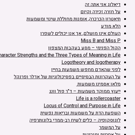
דיאלוג אני אתה זה
על חזרה זכירה וקיום
תיאטרון הכרכרה, אומנות מחוללת שינוי ומשמעות
הלא מודע
העולם אינו מושלם, אך אנו יכולים לשפרו
Miss B and Miss P
הקול הפנימי – מסע בעקבות המצפון
haracter Strengths and the Three Types of Meaning in Life
Logotheory and logotherapy
לפני שהאדם מחפש משמעות בחייו
על העקרונות הבסיסיים בפסיכולוגיות של אדלר ופרנקל
מלאו אסמינו משמעות
ייעוץ ממוקד משמעות – ד"ר פול וונג
Life is a rollercoaster
Locus of Control and Purpose in Life
השפעת הדת על משמעות ובריאות נפשית
לוגוסקופיה – כלים לשיח רב-ממדי בלוגותרפיה
על המשמר
על אחריות ומנהיגות