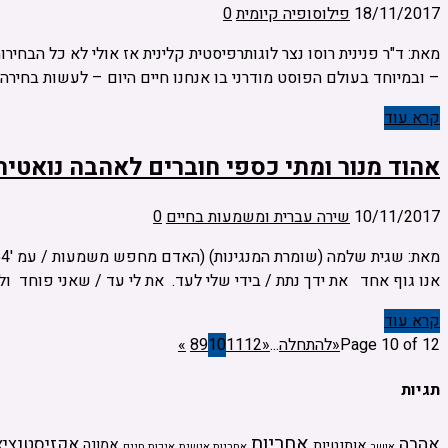
18/11/2017
פילוסופיה קיומית
0
מאת: ד"ר פנינית רוסו נצר לוגותרפיסטית קלינית אז אולי לא כל הבחירות
– ובמיוחד בעולם הפוסט מודרני בו אנחנו חיים היום – לעשות בחירה
קרא עוד
אהוד מנור ומתי כספי חוברים לאהבה נואטית
10/11/2017
שירה עברית ומשמעות בחיים
0
אנו גוף אחד את ידך נתת / בידי שלי לעד. את לי עד / שאני פוחד ול
קרא עוד
Page 10 of 12
«להתחלה
...
«
12
11
10
9
8
»
תגיות
אחריות
אהבה
אקזיסטנציא
אמונה
אותנטיות
אחריות אישית
איכות חיים
אושר