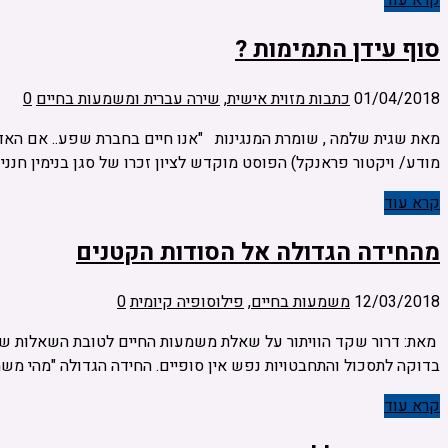
קרא עוד
סוף עידן התמימות ?
01/04/2018
כתבות מזוית אישית
,
שירה עברית ומשמעות בחיים
0
מאת שגית שלמה , שומרת המנגינות "אנו חיים בחברת שפע.. אם האדם
מודע/ ויקטור פראנקל) הפוסט מוקדש לציון זכרו של סגן בנימין חנני
קרא עוד
מהחידה הגדולה אל הסודות הקטנים
12/03/2018
משמעות בחיים
,
פילוסופיה קיומית
0
מאת: דרור שקד הוויתור על שאלת משמעות החיים לטובת השאלות של 
בדוקה לתסכול והתחבטויות נפש אין סופיים. החידה הגדולה "מהי מש
קרא עוד