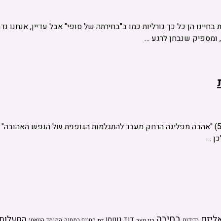
 בחיינו הן כל כך גורליות כמו ב"בחירתה של סופי" אבל עדיין, אנחנו נד
, ומספיק שנבחן לרגע …
כן …
בחירה
ליזם
התעלות
דוד גוטמן
בדידות
בני נוער
החיים במחנה
המימד הנואטי
דת