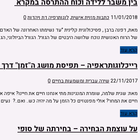
בין משבר ללידה וכוח ההתרסה במקרא
11/01/2018
כתבות מזוית אישית
,
לוגותרפיה דת ויהדות
0
מאת, דפנה ברבן , פסיכולוגית קלינית "עד נשימתו האחרונה של האד
של הרוח האנושית נוכח שלושה היבטים של הגורל. הגורל הביולוגי, הגו
קרא עוד
רייכלוגותראפיה – תפיסת מושג ה"זמן" דרך ש
22/11/2017
שירה עברית ומשמעות בחיים
0
מאת: שגית שלמה, שומרת המנגינות מתי אנחנו חיים את חיינו? איפה
חיים את המחר? אולי מפנטזים כל הזמן על מה יהיה כש.. ואם..? נעים
קרא עוד
על עוצמת הבחירה – בחירתה של סופי