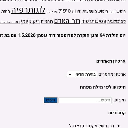
לוגותרפיה
טיפול
חירות
חופש
חיפוש משמעות
מהות ה
טראומה
חינוך
רוח האדם
ריק קיומי
פסיכותרפיה
פסיכולוגיה
רוחניות
רמזי משמעות
יום הולדת 94 ומגן הוקרה לפרופסור דוד גוטמן 1.5.2026 עם בת זוגו מיכל יהלום
ארכיון מאמרים
ארכיון מאמרים
חיפוש לפי מילת מפתח
חיפוש:
קטגוריות
דרכו של ויקטור פראנקל