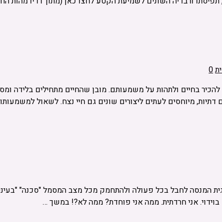
פיסתו ורבדיה השונים לשמיעת הקטע לחצו כאן (מתוך רדיו מהות החי
ת
0
הכיר בחיים ולתהות על משמעותם. מובן שהחיים מתחילים בלידה ומסת
 דתיות, מיוחסים לעתים ליצורים שונים גם חיי נצח. לשאול למשמעותו
ית המנסה לחבל בכל פעולה ולהתחמק מכל מצב המסמל "סכנה" "בעיני 
 בוידוי. אני חרדתית. ממה אני פוחדת? ממה לא?! במשך …