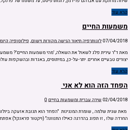
שיחה מרתקת עם אברהם פרידמן, לוגותרפיסט, על משנתו של פרנקל, ת
קרא עוד
משמעות החיים
07/04/2018
לוגותרפיה תיאור הגישה מקורות וישום
,
פילוסופיה קיומי
מאת ד"ר עירית פלג לשאול את השאלה, 'מהי משמעות החיים'? משמע ל
יצורים טבעיים אחרים. יתר-על-כן, במיתוסים, באגדות ובהשקפות עולם
קרא עוד
הפחד הזה הוא לא אני
02/04/2018
שירה עברית ומשמעות בחיים
0
מאת שגית שלמה , שומרת המנגינות "הפחד הוא תגובת אזעקה ביולוג
החרדה שלו , זו תפוג בהדרגה כאילו התנוונה" (ויקטור פראנקל) אפתח