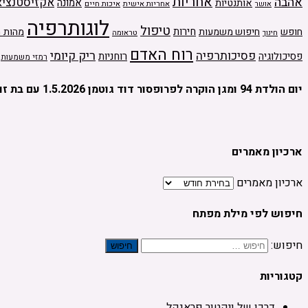
אחריות
אהבה
אקזיסטנציא
אמונה
אותנטיות
אחריות אישית
איכות חיים
אושר
לוגותרפיה
טיפול
חירות
חופש
חיפוש משמעות
מהות ה
טראומה
חינוך
רוח האדם
ריק קיומי
פסיכותרפיה
פסיכולוגיה
רוחניות
רמזי משמעות
יום הולדת 94 ומגן הוקרה לפרופסור דוד גוטמן 1.5.2026 עם בת זוגו מיכל יהלום
ארכיון מאמרים
ארכיון מאמרים
חיפוש לפי מילת מפתח
חיפוש:
קטגוריות
דרכו של ויקטור פראנקל