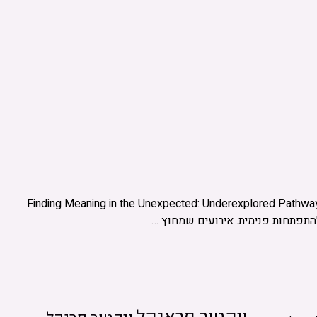
רכים ייחודיות ובלתי שגרתיות למציאת משמעות בחיים, במיוחד במצבים של אירועים בלתי צפויים או משברים. המאמר: Finding Meaning in the Unexpected: Underexplored Pathways to