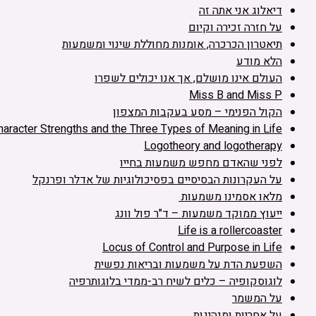
דיאלוג אני אתה זה
על חזרה זכירה וקיום
תיאטרון הכרכרה, אומנות מחוללת שינוי ומשמעות
הלא מודע
העולם אינו מושלם, אך אנו יכולים לשפרו
Miss B and Miss P
הקול הפנימי – מסע בעקבות המצפון
haracter Strengths and the Three Types of Meaning in Life
Logotheory and logotherapy
לפני שהאדם מחפש משמעות בחייו
על העקרונות הבסיסיים בפסיכולוגיות של אדלר ופרנקל
מלאו אסמינו משמעות
ייעוץ ממוקד משמעות – ד"ר פול וונג
Life is a rollercoaster
Locus of Control and Purpose in Life
השפעת הדת על משמעות ובריאות נפשית
לוגוסקופיה – כלים לשיח רב-ממדי בלוגותרפיה
על המשמר
על אחריות ומנהיגות