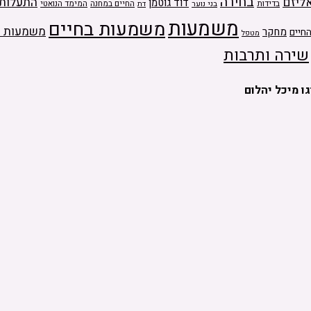
בחירה
ליזם
התעלות
דוד גוטמן
בדידות
בני נוער
החיים במחנה
המימד הנואטי
דת
משמעות
משמעות בחיים
משמעות ה
מחקר
חיים
מטפל
שירה ותרבות