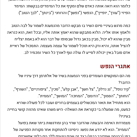
כלומר הוא רואה אותה כאדם שלם ומקיף את כל המימדים בבקשתו: המימד
הפיזי ("עורך", יופייך"), הנפשי ("נפשך") והרוחני ("בינתך", "לבך הטוב")
כמה מרגש בעיניי סיום השיר בו מבקש הדובר מהנמענת לשמור על לבה הטוב
ולאמץ אותו אליה. הלוא מתבקש שהוא יאמץ אותה אליו, ובכל זאת, הוא כנראה
מבין שהוא לא יכול, מבין בכאב גדול שבסופו של דבר הוא לא באמת יצליח
להציל אותה, והיא ורק היא תוכל לשמור על עצמה מעצמה. התסכול של ראיית
אדם סובל באין יכולת לסייע לו עולה וצף לאורך כל השיר ומכמיר לב.
אתגרי הנפש
מה הם המוקשים העומדים בפני הנמענת בשיר של אלתרמן דרך עיניו של
הדובר?
"קיר נופל", "גג נדלק", "צל חשך" ,"אבן קלע", "סכין", "ציפורניים", "השורף",
"החותך", "הסמוך", "הדומם", "המחכה" "המושך", "הממית".
הוא מתחיל את תאור המכשולים בעצמים ברורים ועובר לכל פעולה-שהיא
כמעט, מה שמעלה בי כקוראת את השאלה- היש משהו שאינו מהווה קושי בחייה
בעיניו?
מצמררות האימה והבעתה שהדובר שרוי בהן ומודגשות ביתר שאת בפועל
"הממית". הוא לא יודע את נפשו. ניסיונו להתחקות אחר מקורות הפגיעה של
בתו (בהנחה שמדובר בבתו) בצד זה שהם נוגעים ללב הם בלתי אפשריים.