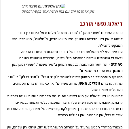
נתן אלתרמן יחד עם בתו תרצה אתר בקפה "כסית"
דיאלוג נפשי מורכב
כותרת השירים "שמרי נפשך" ו"שיר הנשמרת" מלמדת על היחס בין הדובר
לנמענת. אין כאן הדדיות ושיוויון. היא מושא הדיון, ה"חלשה", הנשמרת. הוא
המבקש להצילה.
עם זאת היא לא מתעלמת מדבריו של הדובר ומתכתבת איתם, בעוצמה:
נראה כי
השמיים
שרצים במהירות מול עיניה, והדברים שנעשים בתוכה
סמוכים
יותר ויותר הם תגובה לבקשת המוען ב"שיר משמר": "שמרי נפשך..מן
הסמוך
כמו עפר כמו
שמיים
"
היא אף משיבה לדובר הזועק אליה להשמר מ"
קיר נופל
", ו"
מגג נדלק
" ב: "אני
נזהרת מדברים
נופלים, מאש
, מרוח, משירים", אך כאמור הדברים הסמוכים
והנופלים שונים משלו.
למעשה יש כאן דיאלוג אך הוא דיאלוג סתום. הם מדברים בשפות שונות ולמרות
קרבתם, אהבתם והדאגה העזה של הדובר המופגנת כלפי הנמענת בשירים,
נדמה כי הוא חותר להבינה דרך ניסיון לקונקרטיזציה של מצבה, ועבורה הסכנות
אורבות בכל, אין אבחנות ואין גבולות ברורים.
מצמרר במיוחד הקטע שמעיד על המרחב המשותף לשניהם, שהוא רק שלהם, אין