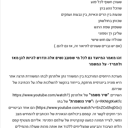
שעורן חשוף לכל פגע
שהכל נוגע בהן
שנעות בין הרים וגאיות, בין גבעות ועמקים
שכוחן בחולשתן
ששפתן שפת הרגש
שליבן רך וספוגי
שנולדו עם חוש שישי
(אם יש גברים שעונים לתיאור זה, אז גם להם..)
זהו מאמר המיועד גם לכל מי שסובב נשים אלה ונדרש להיות להן מאז
ולתמיד- על המשמר
מערכת היחסים המורכבת בין המשורר נתן אלתרמן לבתו המשוררת תרצה אתר
היא סוגיה ביוגרפית מרתקת, בייחוד בהקשר להשלכות שלה על הכתיבה של
שניהם.
השירים:
"שיר משמר"
של אלתרמן (https://www.youtube.com/watch?
v=RKNIgtKeKfc) ו
"שיר הנשמרת"
של בתו
(https://www.youtube.com/watch?v=EnZCvShqDGc) הם אחד הביטויים
הכי חזקים לקשר זה. קסמם ביכולתם הגאונית של הכותבים להמחיש מצב
נפשי, לצייר תמונה כמעט קונקרטית של עולמם הפנימי. אליהם מצטרף קסם
הלחן העיבוד והביצוע שמצליחים ללכוד את אותה מהות שעולה מהמילים