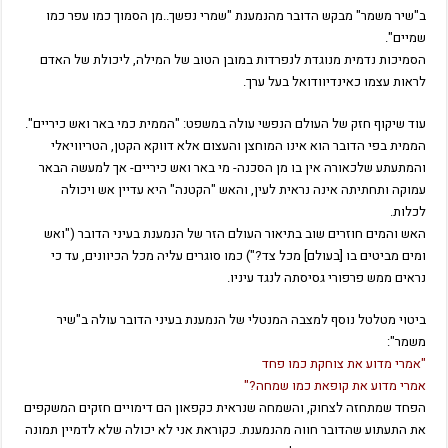
ב"שיר משמר" מבקש הדובר מהנמענת "שמרי נפשך..מן הסמוך כמו עפר כמו
שמיים".
הסמיכות נדמית מנוגדת לנפרדות במובן הטוב של המילה, ליכולת של האדם
לראות עצמו כאינדיוודואל בעל ערך.
עוד שיקוף חזק של העולם הנפשי עולה במשפט: "הממית כמי באר ואש כיריים".
הממית בפי הדובר הוא אינו המוחצן והעצום אלא דווקא הקטן, הטריוויאלי
והמתעתע שלכאורה אין בו מן הסכנה- מי באר ואש כיריים- אך למעשה הבאר
עמוקה ותחתיתה אינה נראית לעין, והאש "הקטנה" היא עדיין אש ויכולה
לכלות.
האש והמים חוזרים שוב בתיאור העולם הזר של הנמענת בעיני הדובר ("ואש
ומים מביטים בו [בעולם] מכל צד?") כמו סוגרים עליה מכל הכיוונים, עד כי
נראים ממש פרפורי גסיסתה לנגד עיניו.
ביטוי מטלטל נוסף למצבה המנטלי של הנמענת בעיני הדובר עולה ב"שיר
משמר":
"אמרי מדוע את צוחקת כמו פחד
אמרי מדוע את קופאת כמו שמחה?"
הפחד שמתחזה לצחוק, והשמחה שנראית כקפאון הם דימויים חזקים המשקפים
את התעתוע שהדובר חווה מהנמענת. כקוראת אני לא יכולה שלא לדמיין תמונה