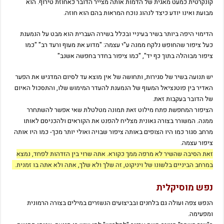
קונקרטית כמעט מאגית של הדמות אותה מצייר הדובר כאחוזת טירוף. הוא
מבועת ואינו יודע כיצד לנהוג נוכח המראות בהם הוא חוזה.
הדימוי היפה ביותר בשיר בעיניי ובכלל בשירה העברית הוא מבט על הנמענת
כעל ציפור שהחופש נלקח ממנה ע"י עצמה: "מדוע את מעוף ורעד רב" "כמו
ציפור מבוהלה בתוך כף יד", "כמו ציפור בחדר בחפשה אשנב"
יש תנועה בשיר של סגירות, ותחושה של אין מוצא עד לסיום המדגיש את הפער
האדיר בין פוטנציאל המעוף של הנמענת להעדר המימוש שלו, והתסכול האיום
של הדובר בעקבות זאת.
הציפור המחפשת פתח מילוט זאת תמונה מטלטלת שאי אפשר להשתחרר
ממנה. המשורר בצורה גאונית מצליח להפנט את הקוראים ולהכניסם לאותו
מרחב סגור כמו היו הצופים באותה ציפור שבויה ואולי יותר מכך- כמו היו אותה
ציפור עצמה.
זאת הסיבה שהשיר לא מרפה ממך כקורא. אתה שרוי בין הזדהות לפחד, נמצא
במרחב הביניים בלשונו של ויניקוט, זה שלך ולא שלך, אתה ולא אתה בו זמנית.
נפש מוסיקלית
הנפש צפה ועולה גם בלחנים ובביצועים הנשזרים במילים בצורה הרמונית
ומפעימה.