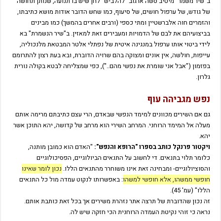
ב"שיר משמר" מיטיב סשה ארגוב "להלביש" לחן שיש בו תנועה, שנותן תחושה
של גודש, של ערפול חושים, של סיעוף, כמו שחש הדובר אודות מושא כתיבתו,
והזמרים חוה אלברשטיין ומתי כספי (ורבים אחרים בהמשך) כמו מבינים
בביצועיהם את לבם של הדמויות ומעבירים זאת למאזין. ב"שיר הנשמרת" בא
לידי ביטוי אותו ערפול במנגינה איטית של נפתלי אלטר המבטאת מלנכוליה,
עייפות, חולשה, אין אונים ומצוקה בהם שרויה הדוברת, ובא בעת רצון להתרומם
בפזמון ("אבל אני שומרת את נפשי מהם.."), כפי שמצליחה לבטא בקולה נורית
גלרון.
נפש מגביהה עוף
גם אם השירים מכוונים למימד הנפשי שבאדם, הרי עצם כתיבתם מרימה אותם
מעלה אל המימד הרוחני. המרחב השירי הוא מרחב של קדושה, יהא התוכן אשר
יהא.
ויקטור פרנקל כותב בספרו "הרופא והנפש":
"האדם הוא כמובן מותנה,
כלומר תלוי בתנאים. די לחשוב על התנאים הביולוגיים, הפסיכולוגיים
והסוציולוגיים- ומבחינה זאת אינו משוחרר מהתנאים הללו.
נכון לומר שאינו
חופשי ממשהו, אלא חופשי למשהו
: באפשרותו לנקוט עמדה מול כל התנאים
הללו" (עמ' 45).
זה נכון שהדוברת של תרצה אתר נזהרת משירים אך בכל זאת כותבת אותם.
נראה כי זוהי נקיטת העמדה הרוחנית הכי חזקה שיש לה.