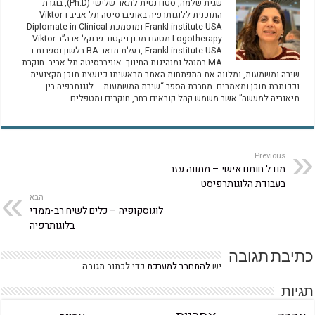
שגית שלמה, סטודנטית לתאר שלישי (Ph.D), בוגרת
התוכנית ללוגותרפיה באוניברסיטה תל אביב ו Viktor
Frankl institute USA ומוסמכת Diplomate in Clinical
Logotherapy מטעם מכון ויקטור פרנקל ארה”ב Viktor
Frankl institute USA ,​בעלת תואר BA בלשון וספרות ו-
MA במנהל ומנהיגות החינוך -אוניברסיטה תל-אביב. חוקרת
שירה ומשמעות, ומלווה את התפתחות האתר מראשיתו כיועצת תוכן מקצועית
וככותבת תוכן ומאמרים. ​מחברת הספר “שירת המשמעות – לוגותרפיה בין
תיאוריה למעשה” אשר משמש קהל קוראים רחב, חוקרים ומטפלים.
Previous
מודל חותם אישי – מתווה עזר
בעבודת הלוגותרפיסט
הבא
לוגוסקופיה – כלים לשיח רב-ממדי
בלוגותרפיה
כתיבת תגובה
יש
להתחבר למערכת
כדי לכתוב תגובה.
תגיות