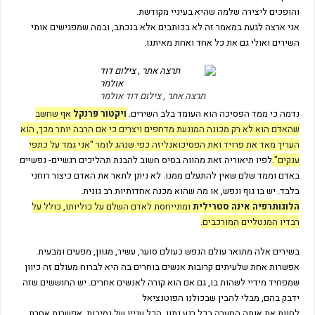
והופכים ליצירה שלמה שהיא בעיניי מקודשת.
אני ארצה לגעת במאמר זה לא בכותבים אלא בנכתב, ובמה שמפגישים אותי
השירים ואולי גם את כל אחד ואחת מאיתנו.
תרצה אתר , צילום דוד אולמר
נדמה כי ממד הפסיכה הוא העומד בלב השירים.
ויקטור פרנקל
אף שחשב
שהאדם הוא לא רק מכונה המונעת מדחפים ויצרים כי אם הרבה יותר מכך, הוא
העריך מאד את פרויד ואת הפסיכואנליזה כפי שנהג לומר "אני גמד על כתפי
ענקים".
לפיו תיאוריה זאת מהווה בסיס חשוב להבנת תהליכים רגשיים- נפשיים
באדם וממד שלם שאין להתעלם ממנו. לא ניתן לתאר את האדם כיצור רוחני
בלבד. יש בו גוף ונפש, או מה שהוא מכנה אחדותיות רב גונית.
הלוגותרפיה אינה סטרילית
ומתייחסת לאדם השלם על כוליותו, כולל על
רבדיו המנטליים המורכבים.
בשירים אלה מתואר עולם הנפש כעולם סוער, עשיר, מגוון, מפעים ומבעית.
אפשרות אחת שלעיתים קרובות אנשים בוחרים בה היא לברוח מעולם זה כיוון
שמפחיד מידיי לשהות בו, גם אם הוא קורה לאנשים אחרים. יש החוששים שזה
ידבק בהם, מבלי להבין שבכולנו הפוטנציאל
לחוות את אותה הסערה בכל רגע נתון, הכל עניין של נסיבות. אפשרות אחרת,