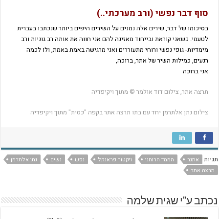
סוף דבר נפשי (ורב מערכתי..)
בסיכומו של דבר, שירים אלה נמנים על השירים היפים ביותר שנכתבו בעברית
לטעמי. כשאני קוראת ובייחוד מאזינה להם אני חווה את אותה רב גוניות ורב
מימדיות- גופי נפשי ורוחי מתעוררים ואני מרגישה באמת באמת, ולו לכמה
רגעים, כמילות השיר של אתר, ברוכה,
אני ברוכה
תרצה אתר, צילום דוד אולמר © מתוך ויקיפדיה
צילום נתן אלתרמן יחד עם בתו תרצה אתר בקפה "כסית" מתוך ויקיפדיה
תגיות
אתגר
הממד הרוחני
ויקטור פראנקל
נפש
נשים
נתן אלתרמן
תרצה אתר
נכתב ע"י שגית שלמה