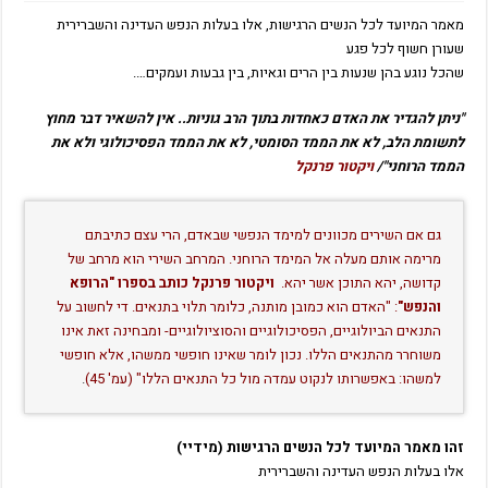
מאמר המיועד לכל הנשים הרגישות,
אלו בעלות הנפש העדינה והשברירית
שעורן חשוף לכל פגע
שהכל נוגע בהן שנעות בין הרים וגאיות, בין גבעות ועמקים….
"ניתן להגדיר את האדם כאחדות בתוך הרב גוניות.. אין להשאיר דבר מחוץ
לתשומת הלב, לא את הממד הסומטי, לא את הממד הפסיכולוגי ולא את
הממד הרוחני"/
ויקטור פרנקל
גם אם השירים מכוונים למימד הנפשי שבאדם, הרי עצם כתיבתם
מרימה אותם מעלה אל המימד הרוחני. המרחב השירי הוא מרחב של
קדושה, יהא התוכן אשר יהא.
ויקטור פרנקל כותב בספרו "הרופא
והנפש"
: "האדם הוא כמובן מותנה, כלומר תלוי בתנאים. די לחשוב על
התנאים הביולוגיים, הפסיכולוגיים והסוציולוגיים- ומבחינה זאת אינו
משוחרר מהתנאים הללו. נכון לומר שאינו חופשי ממשהו, אלא חופשי
למשהו: באפשרותו לנקוט עמדה מול כל התנאים הללו" (עמ' 45)
.
זהו מאמר המיועד לכל הנשים הרגישות (מידיי)
אלו בעלות הנפש העדינה והשברירית