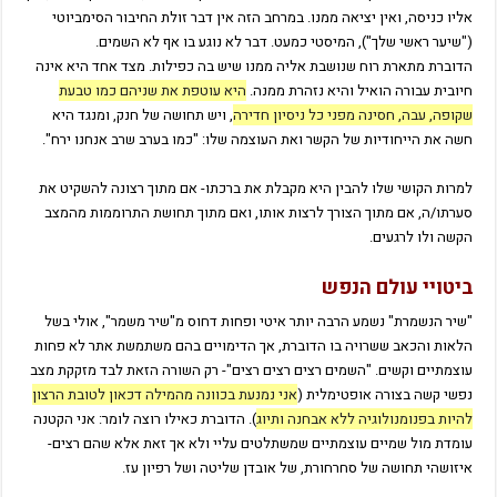
אליו כניסה, ואין יציאה ממנו. במרחב הזה אין דבר זולת החיבור הסימביוטי
("שיער ראשי שלך"), המיסטי כמעט. דבר לא נוגע בו אף לא השמים.
הדוברת מתארת רוח שנושבת אליה ממנו שיש בה כפילות. מצד אחד היא אינה
חיובית עבורה הואיל והיא נזהרת ממנה.
היא עוטפת את שניהם כמו טבעת
שקופה, עבה, חסינה מפני כל ניסיון חדירה
, ויש תחושה של חנק, ומנגד היא
חשה את הייחודיות של הקשר ואת העוצמה שלו: "כמו בערב שרב אנחנו ירח".
למרות הקושי שלו להבין היא מקבלת את ברכתו- אם מתוך רצונה להשקיט את
סערתו/ה, אם מתוך הצורך לרצות אותו, ואם מתוך תחושת התרוממות מהמצב
הקשה ולו לרגעים.
ביטויי עולם הנפש
"שיר הנשמרת" נשמע הרבה יותר איטי ופחות דחוס מ"שיר משמר", אולי בשל
הלאות והכאב ששרויה בו הדוברת, אך הדימויים בהם משתמשת אתר לא פחות
עוצמתיים וקשים. "השמים רצים רצים רצים"- רק השורה הזאת לבד מזקקת מצב
נפשי קשה בצורה אופטימלית (
אני נמנעת בכוונה מהמילה דכאון לטובת הרצון
להיות בפנומנולוגיה ללא אבחנה ותיוג
). הדוברת כאילו רוצה לומר: אני הקטנה
עומדת מול שמיים עוצמתיים שמשתלטים עליי ולא אך זאת אלא שהם רצים-
איזושהי תחושה של סחרחורת, של אובדן שליטה ושל רפיון עז.