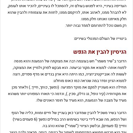
העדיפה בעיניי, היא לפגוש בעולם זה, להסתכל לו בעיניים, להכיר אותו לעומק,
לא להבהל ממנו, לאהוב אותו, להיקסם ממנו, לחוות את עוצמותיו ולהבין שהוא
חלק מאיתנו ואנחנו חלק ממנו.
רק משם נוכל להתרומם לממד גבוה יותר.
ביטוייו של העולם המנטלי בשירים:
הניסיון להבין את הנפש
הדובר ב"שיר משמר" חש בעוצמה רבה את מצוקתה של הנמענת והוא מנסה
לפצח אותה- למצוא את מקור נביעתה. הוא מבקש לפרק ולמיין את המצוקה,
לעשות לה אובייקטיביזציה, כמו היתה היא ארון בגדים או מדף ספרים, רוצה
למצוא הגיון וסדר במה שנראה כמו כאוס מוחלט.
תחילה הוא מעוניין למקם את מוקד הפגיעה (נפשך, כוחך, חייך..) ולאחר מכן
את מקורותיה (קיר נופל, גג נדלק, סכין..), ונדמה כי תאורו המפורט יותר משהוא
מעיד על מצבה של הנמענת, הוא מעיד על חוסר האונים שלו.
הדובר בשיר משכיל להבין שמדובר כאן בעניין של חיים ומוות, כליה של הגוף
ושל הנפש, מה שבא לידי ביטוי בשימוש הרב במילים נפשך (6 פעמים בשיר)
וחייך (5 פעמים), ובלשון הציווי ("שמרי") שהוא נוהג בה.
עוד הוא מבקש ממושא התייחסותו לשמור על בינתה, כוחה, מראיה ולבה הטוב,