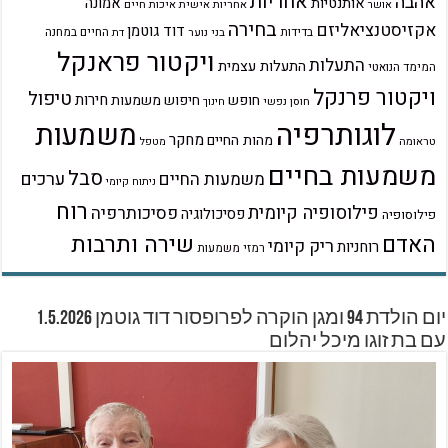
אחריות
אהבה
אמונה
אותנטיות
אחריות אישית
איכות חיים
אושר
בחירה
אקזיסטנציאליזם
דוד גוטמן
בדידות
בני נוער
החיים במחנה
דת
ויקטור פראנקל
התעלות
התעלות עצמית
המימד הנואטי
ויקטור פרנקל
טיפול
חירות
חופש
חיפוש משמעות
חוסן נפשי
חינוך
לוגותרפיה
משמעות
מחקר
מהות החיים
טראומה
מטפל
משמעות בחיים
סבל
ערכים
משמעות החיים
ניתוח קיומי
רוח
פילוסופיה קיומית
פסיכותרפיה
פסיכולוגיה
פילוסופיה
שירה ותרבות
האדם
ריק קיומי
רוחניות
רמזי משמעות
יום הולדת 94 ומגן הוקרה לפרופסור דוד גוטמן 1.5.2026
עם בת זוגו מיכל יהלום