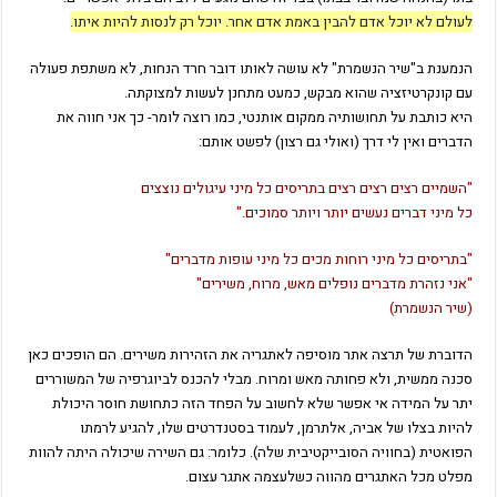
לעולם לא יוכל אדם להבין באמת אדם אחר. יוכל רק לנסות להיות איתו.
הנמענת ב"שיר הנשמרת" לא עושה לאותו דובר חרד הנחות, לא משתפת פעולה
עם קונקרטיזציה שהוא מבקש, כמעט מתחנן לעשות למצוקתה.
היא כותבת על תחושותיה ממקום אותנטי, כמו רוצה לומר- כך אני חווה את
הדברים ואין לי דרך (ואולי גם רצון) לפשט אותם:
"השמיים רצים רצים רצים
בתריסים כל מיני עיגולים נוצצים
כל מיני דברים נעשים
יותר ויותר סמוכים."
"בתריסים כל מיני רוחות מכים
כל מיני עופות מדברים"
"אני נזהרת מדברים נופלים
מאש, מרוח, משירים"
(שיר הנשמרת)
הדוברת של תרצה אתר מוסיפה לאתגריה את הזהירות משירים. הם הופכים כאן
סכנה ממשית, ולא פחותה מאש ומרוח. מבלי להכנס לביוגרפיה של המשוררים
יתר על המידה אי אפשר שלא לחשוב על הפחד הזה כתחושת חוסר היכולת
להיות בצלו של אביה, אלתרמן, לעמוד בסטנדרטים שלו, להגיע לרמתו
הפואטית (בחוויה הסובייקטיבית שלה). כלומר: גם השירה שיכולה היתה להוות
מפלט מכל האתגרים מהווה כשלעצמה אתגר עצום.