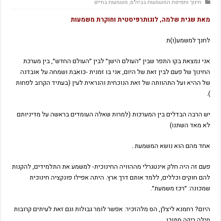
חינוך ותפיסת המשמעות בביה"ס
,
משמעות בחיים
מאת שגית שלמה, לוגותרפיסטית וחוקרת משמעות
לחנך למשמע(ו)ת
אני נמצאת בקו התפר שבין ״העולם הישן״ לבין ״העולם החדש״, בין מערכת
החינוך של פעם לבין זאת של היום, אני בו זמנית -כואבת ושמחה על אובדנה
של ההיא ועל התהוותה של זאת הנוכחית והנראית לעין (בעתיד הקרוב לפחות
).
יש הרבה הבדלים בין המערכות (למרות שאלה העומדים בראשה על מדיניותם
לא מאד השתנו)
אחד מהם הוא נושא המשמעת .
פעם זה היה חלק אינטגרלי מההוויה החינוכית- למשמע את התלמידים, להקנות
להם חוקים וכללים, ללמד אותם דרך ארץ. היתה אפילו פונקציה חינוכית
שמכונה: ״רכז משמעת״.
היום? רחמנא ליצלן, הס מלהזכיר. אפשר לומר גבולות וגם זאת לעיתים קרובות
מילה ריקה מתוכן.