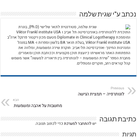
נכתב ע"י שגית שלמה
שגית שלמה, סטודנטית לתאר שלישי (Ph.D), בוגרת
התוכנית ללוגותרפיה באוניברסיטה תל אביב ו Viktor Frankl institute USA
ומוסמכת Diplomate in Clinical Logotherapy מטעם מכון ויקטור פרנקל ארה”ב
Viktor Frankl institute USA ,​בעלת תואר BA בלשון וספרות ו- MA במנהל
ומנהיגות החינוך -אוניברסיטה תל-אביב. חוקרת שירה ומשמעות, ומלווה את
התפתחות האתר מראשיתו כיועצת תוכן מקצועית וככותבת תוכן ומאמרים. ​
מחברת הספר “שירת המשמעות – לוגותרפיה בין תיאוריה למעשה” אשר משמש
קהל קוראים רחב, חוקרים ומטפלים.
Previous
לוגותרפיה – תמצית הגישה
הבא
מחשבות על אהבה ומשמעות
כתיבת תגובה
יש
להתחבר למערכת
כדי לכתוב תגובה.
תגיות