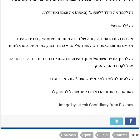
זה ללמד את הילד *לשמוע* (באמת) את עצמו ואת זולתו,
זה *להשמיע*
את הגבולות הראויים לקיומה של חברה מתוקנת- יש מספיק דברים שאינם
מצויים בתחום האפור ויש לעמוד עליהם – כמו חוצפה, כמו זלזול, כמו אלימות.
זה להבין את *המשתמע* מתוך האירועים השגורים בחיי היום יום, לברר מה אני
יכול לקחת מהם, להפיק
זה לעזור לתלמיד למצוא *משמעות* כתלמיד, כאדם.
זאת אחת המתנות הגדולות ביותר שנוכל להעניק לו
Image by Hitesh Choudhary from Pixabay
תגיות
בני נוער
חופש
חינוך
משמעות