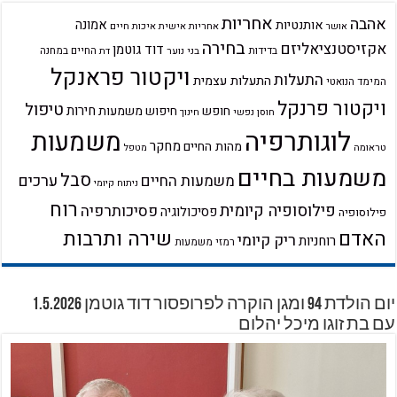
אחריות
אהבה
אמונה
אותנטיות
אחריות אישית
איכות חיים
אושר
בחירה
אקזיסטנציאליזם
דוד גוטמן
בדידות
בני נוער
החיים במחנה
דת
ויקטור פראנקל
התעלות
התעלות עצמית
המימד הנואטי
ויקטור פרנקל
טיפול
חירות
חופש
חיפוש משמעות
חוסן נפשי
חינוך
לוגותרפיה
משמעות
מחקר
מהות החיים
טראומה
מטפל
משמעות בחיים
סבל
ערכים
משמעות החיים
ניתוח קיומי
רוח
פילוסופיה קיומית
פסיכותרפיה
פסיכולוגיה
פילוסופיה
שירה ותרבות
האדם
ריק קיומי
רוחניות
רמזי משמעות
יום הולדת 94 ומגן הוקרה לפרופסור דוד גוטמן 1.5.2026
עם בת זוגו מיכל יהלום