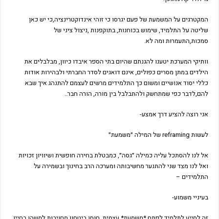
המקטרגים על המשמעת של פעם יגרסו כי זוהי אינדוקטרינציה,כי יש כאן
שליטה על התלמיד, שימוש בכוחנות, בתוקפנות ,ניצול ציני של
סמכות,התעמרות ומה לא.
וותיקי המערכת יטענו להגנתם שהיום בתי הספר איבדו כיוון, מבלבלים את
הילדים במתן מסרים כפולים, אינם דואגים לסדר החברתי ולבהירות אודות
כללי יסוד אנושיים ומשום כך התלמידים מרשים לעצמם להתנהג איך שבא
להם,לדבר כפי שמתחשק ולהתבלבל בין מורה, הורה חבר..
אני רוצה להציע דרך אמצע-
לעשות reframing של המילה ״משמעת״
אל לנו להסתכל עליה כמילה ״גסה״, כמבטלת בחירה חופשית ושיוויון זכויות
ואל לנו מצד שני להתנער מחשיבותה ומערכה הרב בחינוך ובשמירה על
התלמידים –
בעיניי משמוע-
זה לסייע לתלמיד לפתח *משמעת* עצמית, חוסן,ביטחון,מחויבות למשהו בחייו